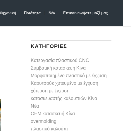
Μηχανική
Ποιότητα
Νέα
Επικοινωνήστε μαζί μας
KΑΤΗΓΟΡΊΕΣ
Ι
Κατεργασία πλαστικού CNC
Συμβατική κατασκευή Κίνα
Μορφοποιημένο πλαστικό με έγχυση
Καουτσούκ χυτευμένο με έγχυση
χύτευση με έγχυση
κατασκευαστής καλουπιών Κίνα
Νέα
OEM κατασκευή Κίνα
overmolding
πλαστικό καλούπι