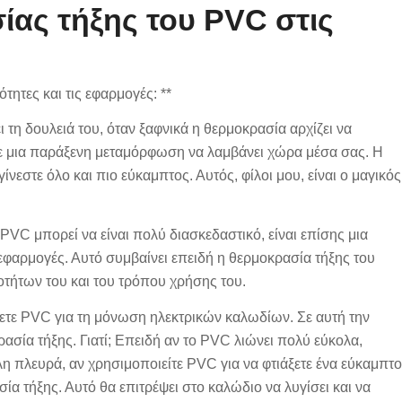
ίας τήξης του PVC στις
τητες και τις εφαρμογές: **
ι τη δουλειά του, όταν ξαφνικά η θερμοκρασία αρχίζει να
τε μια παράξενη μεταμόρφωση να λαμβάνει χώρα μέσα σας. Η
νεστε όλο και πιο εύκαμπτος. Αυτός, φίλοι μου, είναι ο μαγικός
VC μπορεί να είναι πολύ διασκεδαστικό, είναι επίσης μια
ς εφαρμογές. Αυτό συμβαίνει επειδή η θερμοκρασία τήξης του
οτήτων του και του τρόπου χρήσης του.
σετε PVC για τη μόνωση ηλεκτρικών καλωδίων. Σε αυτή την
ασία τήξης. Γιατί; Επειδή αν το PVC λιώνει πολύ εύκολα,
η πλευρά, αν χρησιμοποιείτε PVC για να φτιάξετε ένα εύκαμπτο
α τήξης. Αυτό θα επιτρέψει στο καλώδιο να λυγίσει και να