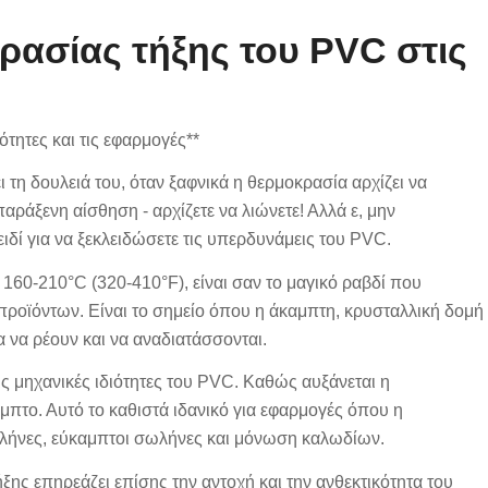
ρασίας τήξης του PVC στις
τητες και τις εφαρμογές**
ι τη δουλειά του, όταν ξαφνικά η θερμοκρασία αρχίζει να
παράξενη αίσθηση - αρχίζετε να λιώνετε! Αλλά ε, μην
λειδί για να ξεκλειδώσετε τις υπερδυνάμεις του PVC.
60-210°C (320-410°F), είναι σαν το μαγικό ραβδί που
 προϊόντων. Είναι το σημείο όπου η άκαμπτη, κρυσταλλική δομή
α να ρέουν και να αναδιατάσσονται.
ις μηχανικές ιδιότητες του PVC. Καθώς αυξάνεται η
αμπτο. Αυτό το καθιστά ιδανικό για εφαρμογές όπου η
ωλήνες, εύκαμπτοι σωλήνες και μόνωση καλωδίων.
ξης επηρεάζει επίσης την αντοχή και την ανθεκτικότητα του