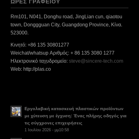
ΏΡΕΣ ΓΡΑΦΕΊΟΥ
Rm101, N041, Donghu road, JingLian cun, qiaotou
town, Donggguan City, Guangdong Province, Κίνα.
523000.
Κινητό: +86 135 30801277
Weichat/whatsup Αριθμός: + 86 135 3080 1277
Ηλεκτρονικό ταχυδρομείο:
steve@sincere-tech.com
Web: http://plas.co
ES_MX
RO
HU
SV
Εργολαβική κατασκευή πλαστικών προϊόντων
NB
με χύτευση με έγχυση: Ένας πλήρης οδηγός για
τις σύγχρονες επιχειρήσεις
FI
1 Ιουλίου 2026 - μμ10:58
DA