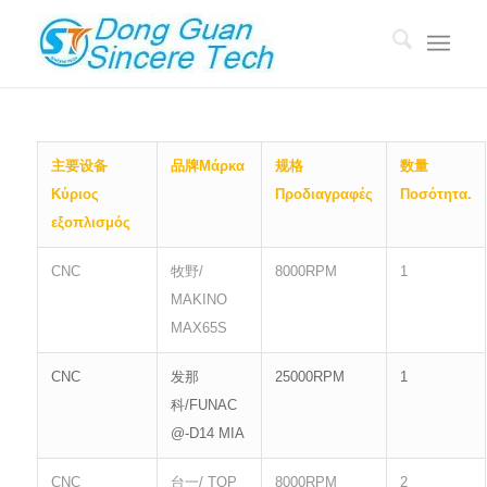
主要设备
品牌
Μάρκα
规格
数量
Κύριος
Προδιαγραφές
Ποσότητα.
εξοπλισμός
CNC
牧野/
8000RPM
1
MAKINO
MAX65S
CNC
发那
25000RPM
1
科/FUNAC
@-D14 MIA
CNC
台一/ TOP
8000RPM
2