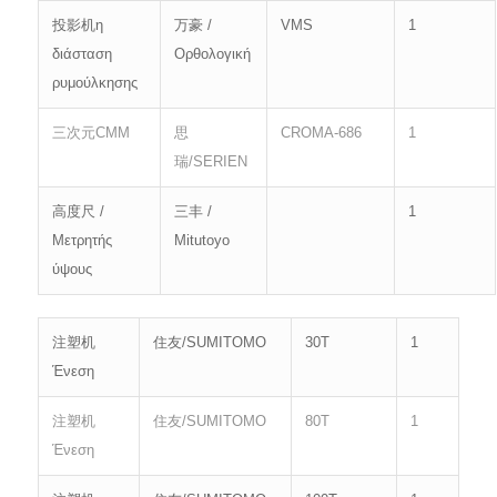
投影机η
万豪 /
VMS
1
διάσταση
Ορθολογική
ρυμούλκησης
三次元CMM
思
CROMA-686
1
瑞/SERIEN
高度尺 /
三丰 /
1
Μετρητής
Mitutoyo
ύψους
注塑机
住友/SUMITOMO
30T
1
Ένεση
注塑机
住友/SUMITOMO
80T
1
Ένεση