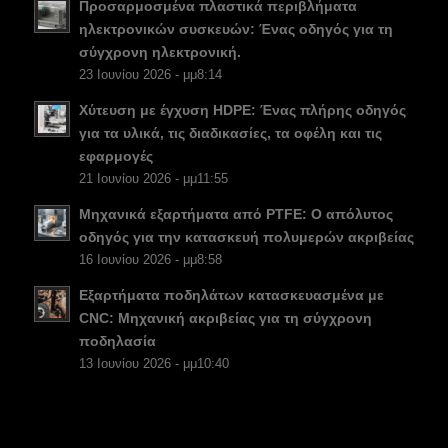
Προσαρμοσμένα πλαστικά περιβλήματα
CS
ηλεκτρονικών συσκευών: Ένας οδηγός για τη
σύγχρονη ηλεκτρονική.
PT
23 Ιουνίου 2026 - μμ8:14
KO
Χύτευση με έγχυση HDPE: Ένας πλήρης οδηγός
JA
για τα υλικά, τις διαδικασίες, τα οφέλη και τις
ES
εφαρμογές
21 Ιουνίου 2026 - μμ11:55
AR
Μηχανικά εξαρτήματα από PTFE: Ο απόλυτος
TR
οδηγός για την κατασκευή πολυμερών ακριβείας
PL
16 Ιουνίου 2026 - μμ8:58
NL
Εξαρτήματα ποδηλάτων κατασκευασμένα με
CNC: Μηχανική ακριβείας για τη σύγχρονη
RU
ποδηλασία
DE
13 Ιουνίου 2026 - μμ10:40
FR
IT