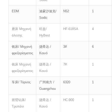
EDM
迪蒙沙迪克/
N52
1
Sodic
磨床 Μηχανή
旺盘/
HF-618SA
4
άλεσης
HyBest
铣床/ Μηχανή
捷甬达 /
3#
6
φρεζαρίσματος
Κοινό
铣床 Μηχανή
捷甬达 /
7#
1
φρεζαρίσματος
Κοινό
车床/ Τόρνος
广州南方 /
6320
1
Guangzhou
摇臂钻床/
捷甬达 /
HC-900
1
Τρυπάνι
Κοινό