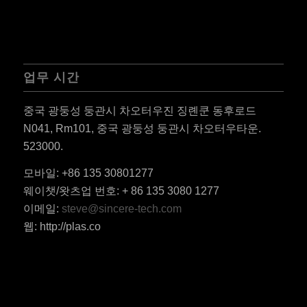
업무 시간
중국 광둥성 둥관시 차오터우진 징롄쿤 동후로드
N041, Rm101, 중국 광둥성 둥관시 차오터우타운.
523000.
ES_MX
모바일: +86 135 30801277
RO
웨이챗/왓츠업 번호: + 86 135 3080 1277
HU
이메일:
steve@sincere-tech.com
웹: http://plas.co
SV
EL
NB
FI