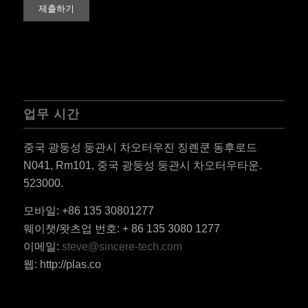
업무 시간
중국 광둥성 둥관시 차오터우진 징롄쿤 동후로드
N041, Rm101, 중국 광둥성 둥관시 차오터우타운.
523000.
모바일: +86 135 30801277
ES_MX
웨이챗/왓츠업 번호: + 86 135 3080 1277
RO
이메일:
steve@sincere-tech.com
HU
웹: http://plas.co
SV
EL