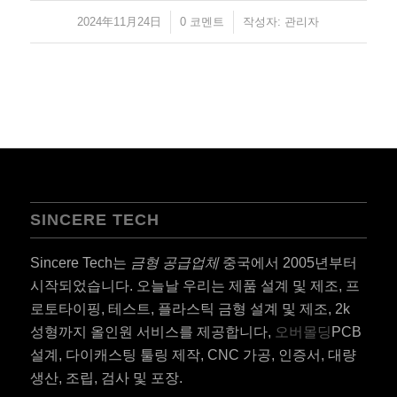
2024年11月24日
/
/
0 코멘트
작성자:
관리자
SINCERE TECH
Sincere Tech는
금형 공급업체
중국에서 2005년부터
시작되었습니다. 오늘날 우리는 제품 설계 및 제조, 프
로토타이핑, 테스트, 플라스틱 금형 설계 및 제조, 2k
성형까지 올인원 서비스를 제공합니다,
오버몰딩
PCB
설계, 다이캐스팅 툴링 제작, CNC 가공, 인증서, 대량
생산, 조립, 검사 및 포장.