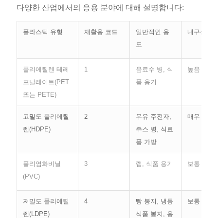
다양한 산업에서의 응용 분야에 대해 설명합니다:
플라스틱 유형
재활용 코드
일반적인 용
내구성
도
폴리에틸렌 테레
1
음료수 병, 식
높음
프탈레이트(PET
품 용기
또는 PETE)
고밀도 폴리에틸
2
우유 주전자,
매우 높음
렌(HDPE)
주스 병, 식료
품 가방
폴리염화비닐
3
랩, 식품 용기
보통
(PVC)
저밀도 폴리에틸
4
빵 봉지, 냉동
보통
렌(LDPE)
식품 봉지, 용