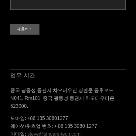
업무 시간
중국 광둥성 둥관시 차오터우진 징롄쿤 동후로드
N041, Rm101, 중국 광둥성 둥관시 차오터우타운.
523000.
모바일: +86 135 30801277
ES_MX
웨이챗/왓츠업 번호: + 86 135 3080 1277
RO
이메일:
steve@sincere-tech.com