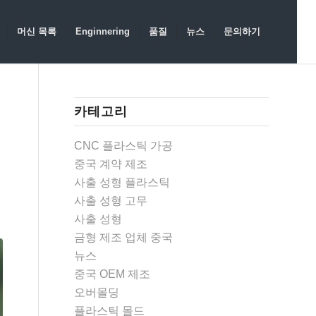
머신 목록
Enginnering
품질
뉴스
문의하기
카테고리
CNC 플라스틱 가공
중국 계약 제조
사출 성형 플라스틱
사출 성형 고무
사출 성형
금형 제조 업체 중국
뉴스
중국 OEM 제조
오버몰딩
플라스틱 몰드