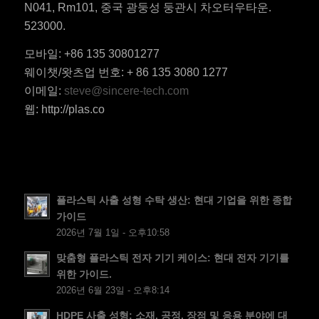
N041, Rm101, 중국 광둥성 둥관시 차오터우타운.
523000.
모바일: +86 135 30801277
ES_MX
웨이챗/왓츠업 번호: + 86 135 3080 1277
RO
이메일:
steve@sincere-tech.com
HU
웹: http://plas.co
SV
EL
NB
FI
플라스틱 사출 성형 수탁 생산: 현대 기업을 위한 종합
가이드
DA
2026년 7월 1일 - 오후10:58
CS
맞춤형 플라스틱 전자 기기 케이스: 현대 전자 기기를
PT
위한 가이드.
2026년 6월 23일 - 오후8:14
JA
ES
HDPE 사출 성형: 소재, 공정, 장점 및 응용 분야에 대