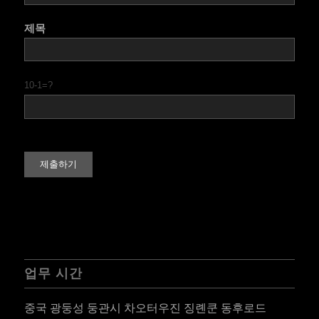
제목
10-1=?
업무 시간
중국 광둥성 둥관시 차오터우진 징롄쿤 동후로드