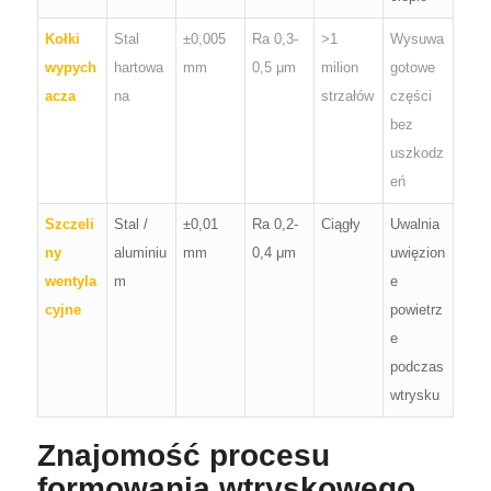
Kołki
Stal
±0,005
Ra 0,3-
>1
Wysuwa
wypych
hartowa
mm
0,5 μm
milion
gotowe
acza
na
strzałów
części
bez
uszkodz
eń
Szczeli
Stal /
±0,01
Ra 0,2-
Ciągły
Uwalnia
ny
aluminiu
mm
0,4 μm
uwięzion
wentyla
m
e
cyjne
powietrz
e
podczas
wtrysku
Znajomość procesu
formowania wtryskowego