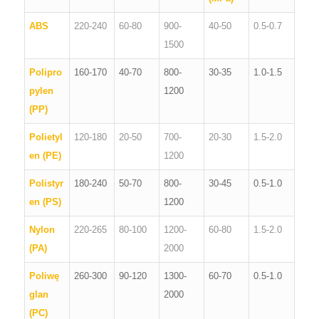
ABS
220-240
60-80
900-
40-50
0.5-0.7
1500
Polipro
160-170
40-70
800-
30-35
1.0-1.5
pylen
1200
(PP)
ES_MX
Polietyl
120-180
20-50
700-
20-30
1.5-2.0
RO
en (PE)
1200
HU
Polistyr
180-240
50-70
800-
30-45
0.5-1.0
SV
en (PS)
1200
EL
Nylon
220-265
80-100
1200-
60-80
1.5-2.0
NB
(PA)
2000
FI
Poliwę
260-300
90-120
1300-
60-70
0.5-1.0
DA
glan
2000
CS
(PC)