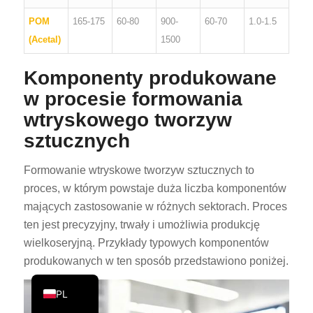
PT
POM
165-175
60-80
900-
60-70
1.0-1.5
KO
(Acetal)
1500
JA
Komponenty produkowane
ES
w procesie formowania
AR
wtryskowego tworzyw
TR
sztucznych
NL
Formowanie wtryskowe tworzyw sztucznych to
RU
proces, w którym powstaje duża liczba komponentów
DE
mających zastosowanie w różnych sektorach. Proces
FR
ten jest precyzyjny, trwały i umożliwia produkcję
wielkoseryjną. Przykłady typowych komponentów
IT
produkowanych w ten sposób przedstawiono poniżej.
EN
PL