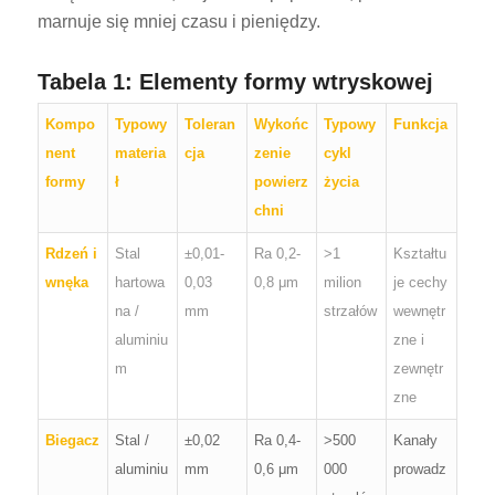
marnuje się mniej czasu i pieniędzy.
Tabela 1: Elementy formy wtryskowej
Kompo
Typowy
Toleran
Wykońc
Typowy
Funkcja
nent
materia
cja
zenie
cykl
formy
ł
powierz
życia
chni
Rdzeń i
Stal
±0,01-
Ra 0,2-
>1
Kształtu
wnęka
hartowa
0,03
0,8 μm
milion
je cechy
na /
mm
strzałów
wewnętr
aluminiu
zne i
m
zewnętr
zne
Biegacz
Stal /
±0,02
Ra 0,4-
>500
Kanały
aluminiu
mm
0,6 μm
000
prowadz