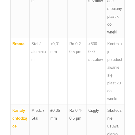
m
strzałów
ące
stopiony
plastik
do
wnęki
Brama
Stal /
±0,01
Ra 0,2-
>500
Kontrolu
aluminiu
mm
0,5 μm
000
je
m
strzałów
przedost
awanie
się
plastiku
do
wnęki
Kanały
Miedź /
±0,05
Ra 0,4-
Ciągły
Skutecz
chłodzą
Stal
mm
0,6 μm
nie
ce
usuwa
ciepło