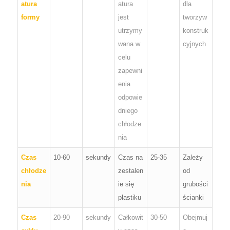
atura
atura
dla
formy
jest
tworzyw
utrzymy
konstruk
wana w
cyjnych
celu
zapewni
enia
odpowie
dniego
chłodze
nia
Czas
10-60
sekundy
Czas na
25-35
Zależy
chłodze
zestalen
od
nia
ie się
grubości
plastiku
ścianki
Czas
20-90
sekundy
Całkowit
30-50
Obejmuj