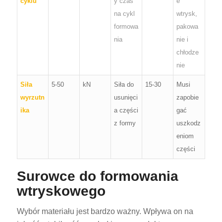
cyklu
y czas
e
na cykl
wtrysk,
formowa
pakowa
nia
nie i
chłodze
nie
Siła
5-50
kN
Siła do
15-30
Musi
wyrzutn
usunięci
zapobie
ika
a części
gać
z formy
uszkodz
eniom
części
Surowce do formowania
wtryskowego
Wybór materiału jest bardzo ważny. Wpływa on na