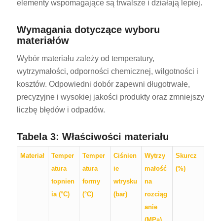
elementy wspomagające są trwalsze i działają lepiej.
Wymagania dotyczące wyboru
materiałów
Wybór materiału zależy od temperatury,
wytrzymałości, odporności chemicznej, wilgotności i
kosztów. Odpowiedni dobór zapewni długotrwałe,
precyzyjne i wysokiej jakości produkty oraz zmniejszy
liczbę błędów i odpadów.
Tabela 3: Właściwości materiału
Materiał
Temper
Temper
Ciśnien
Wytrzy
Skurcz
atura
atura
ie
małość
(%)
topnien
formy
wtrysku
na
ia (°C)
(°C)
(bar)
rozciąg
anie
(MPa)