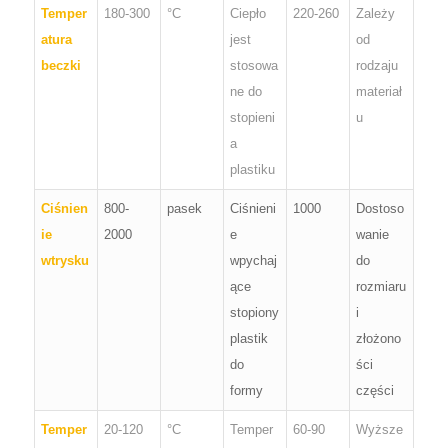
Temper
180-300
°C
Ciepło
220-260
Zależy
atura
jest
od
beczki
stosowa
rodzaju
ne do
materiał
stopieni
u
a
plastiku
Ciśnien
800-
pasek
Ciśnieni
1000
Dostoso
ie
2000
e
wanie
wtrysku
wpychaj
do
ące
rozmiaru
stopiony
i
plastik
złożono
do
ści
formy
części
Temper
20-120
°C
Temper
60-90
Wyższe