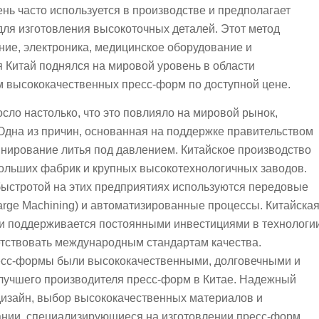
нь часто используется в производстве и предполагает
ля изготовления высокоточных деталей. Этот метод
ние, электроника, медицинское оборудование и
я Китай поднялся на мировой уровень в области
м высококачественных пресс-форм по доступной цене.
сло настолько, что это повлияло на мировой рынок,
Одна из причин, основанная на поддержке правительством
инирование литья под давлением. Китайское производство
больших фабрик и крупных высокотехнологичных заводов.
быстротой на этих предприятиях используются передовые
harge Machining) и автоматизированные процессы. Китайска
 и поддерживается постоянными инвестициями в технологи
етствовать международным стандартам качества.
есс-формы были высококачественными, долговечными и
лучшего производителя пресс-форм в Китае. Надежный
дизайн, выбор высококачественных материалов и
пании, специализирующиеся на изготовлении пресс-форм,