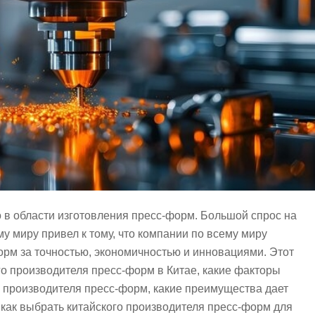
о в области изготовления пресс-форм. Большой спрос на
 миру привел к тому, что компании по всему миру
рм за точностью, экономичностью и инновациями. Этот
го производителя пресс-форм в Китае, какие факторы
о производителя пресс-форм, какие преимущества дает
 как выбрать китайского производителя пресс-форм для