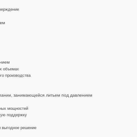
тверждение
ием
ением
их объемах
ого производства
мпании, занимающейся литьем под давлением
нных мощностей
кую поддержку
и выгодное решение