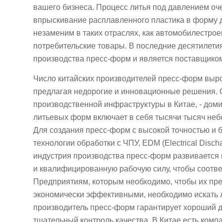
вашего бизнеса. Процесс литья под давлением оче
впрыскивание расплавленного пластика в форму д
незаменим в таких отраслях, как автомобилестрое
потребительские товары. В последние десятилети
производства пресс-форм и является поставщико
Число китайских производителей пресс-форм выро
предлагая недорогие и инновационные решения. 
производственной инфраструктуры в Китае, - дом
литьевых форм включает в себя тысячи тысяч не
Для создания пресс-форм с высокой точностью и 
технологии обработки с ЧПУ, EDM (Electrical Disc
индустрия производства пресс-форм развивается
и квалифицированную рабочую силу, чтобы соотв
Предприятиям, которым необходимо, чтобы их пр
экономически эффективными, необходимо искать 
производитель пресс-форм гарантирует хороший 
тщательный контроль качества. В Китае есть ком