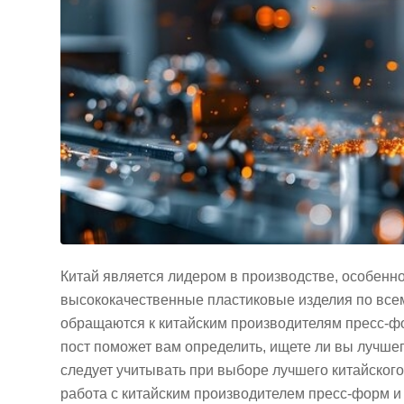
Китай является лидером в производстве, особенн
высококачественные пластиковые изделия по всему
обращаются к китайским производителям пресс-фо
пост поможет вам определить, ищете ли вы лучше
следует учитывать при выборе лучшего китайског
работа с китайским производителем пресс-форм и