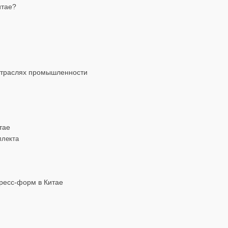
итае?
 отраслях промышленности
тае
ллекта
пресс-форм в Китае