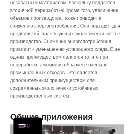
безопасным материалом, поскольку поддается
PT
вторичной переработке! Кроме того, увеличение
KO
объемов производства также приводит к
снижению энергопотребления. Они подходят для
JA
предприятий, практикующих экологически чистое
ES
производство. Снижение энергопотребления
AR
приводит к уменьшению углеродного следа. Еще
TR
одним преимуществом является то, что при
переработке алюминия образуется меньше
PL
промышленных отходов. Это является
NL
дополнительным преимуществом для
DE
современных экологически устойчивых
производственных систем.
FR
IT
Общие приложения
EN
RU