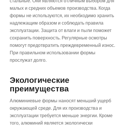
стальные. Они являются отличным выбором для
малых и средних объемов производства. Когда
формы не используются, их необходимо хранить
надлежащим образом и соблюдать правила
эксплуатации. Защита от влаги и пыли поможет
сохранить поверхность. Регулярные осмотры
помогут предотвратить преждевременный износ.
ES_MX
При правильном использовании формы
RO
прослужат долго.
HU
Экологические
SV
преимущества
EL
NB
Алюминиевые формы наносят меньший ущерб
FI
окружающей среде. Для их производства и
эксплуатации требуется меньше энергии. Кроме
DA
того, алюминий является экологически
CS