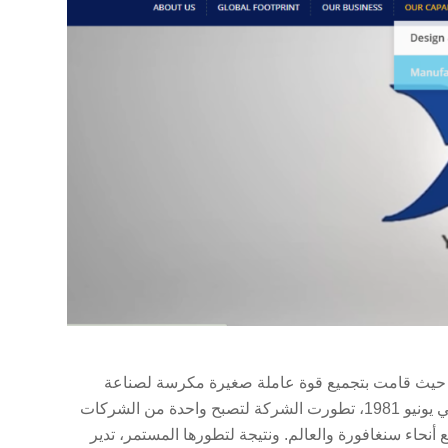
ت شركة Yeakin Plastic Industry Pte Ltd عملياتها في يونيو 1981، حيث قامت بتجميع قوة عاملة صغيرة مكرسة لصناعة
قوالب الحقن وخدمات القولبة التعاقدية للعملاء المحليين. ومنذ بدايتها في يونيو 1981، تطورت الشركة لتصبح واحدة من الشركات
أنحاء سنغافورة والعالم. ونتيجة لتطورها المستمر، تدير