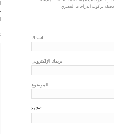
أجزاء الدراجات المصنعة بتقنية CNC: هندسة
ا
دقيقة لركوب الدراجات العصري
ح
ا
ت
اسمك
بريدك الإلكتروني
الموضوع
3+2=?