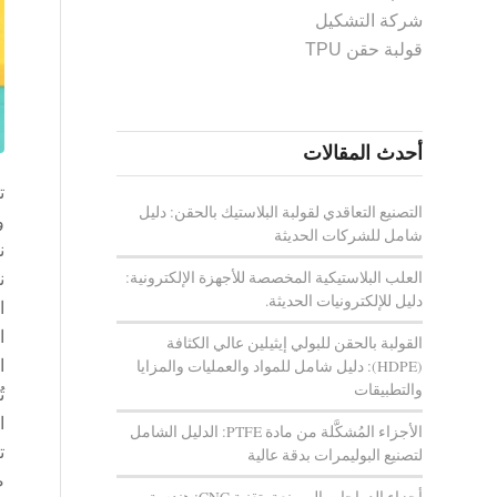
شركة التشكيل
قولبة حقن TPU
أحدث المقالات
ت
التصنيع التعاقدي لقولبة البلاستيك بالحقن: دليل
شامل للشركات الحديثة
ن
العلب البلاستيكية المخصصة للأجهزة الإلكترونية:
ن
دليل للإلكترونيات الحديثة.
ا
ا
القولبة بالحقن للبولي إيثيلين عالي الكثافة
(HDPE): دليل شامل للمواد والعمليات والمزايا
ا
والتطبيقات
ت
الأجزاء المُشكَّلة من مادة PTFE: الدليل الشامل
لتصنيع البوليمرات بدقة عالية
ض