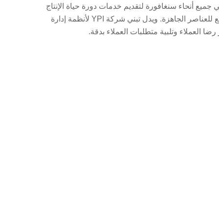
 مصنعاً. وهي توظف ما يقرب من 1800 موظف في جميع أنحاء سنغافورة لتقديم خدمات دورة حياة الإنتاج
الكاملة التي تجمع بين رسومات المنتجات ودقة الماكينات وحلول التجميع للعناصر الجاهزة. ويدل تبني شركة YPI لأنظمة إدارة
 رضا العملاء وتلبية متطلبات العملاء بدقة.