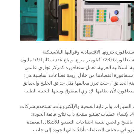
فورة بثروتها الاقتصادية وقوالبها البلاستيكية
واستقرارها الوطني الثابت ومستويات المعيشة المتقدمة. وتبلغ مساحة سنغافورة 728.6 كيلومتر مربع، ويبلغ عدد سكانها 5.9 مليون
يبة السكانية الغربية. تعمل سنغافورة كمركز تجاري عالمي
دير سنغافورة اقتصادها من خلال أربعة قطاعات أساسية هي:
ينة الحدائق"، حيث تبرز معالمها مثل حدائق الخليج والحدائق
غافورة لأن نظامها الإداري المتفوق وبنيتها التحتية الطبية
 السيارات والرعاية الصحية والإلكترونيات. تستخدم شركات
التصنيع حلولاً تكنولوجية مبتكرة، بما في ذلك الأتمتة وقدرات الصناعة 4.0، لإنشاء عمليات تصنيع منتجة ذات نتائج فائقة الجودة.
 التشكيل الشائعة، بما في ذلك 2، مع التشكيل بالنفخ والحقن لتلبية احتياجات التصنيع للأشكال المعقدة
زو في مختلف الصناعات أداءً عالي الجودة إلى جانب