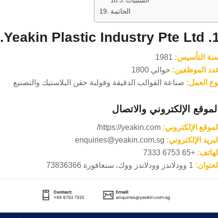
السلبيات
الخاتمة
1. Yeakin Plastic Industr
نة التأسيس:
1981
دد الموظفين:
حوالي 1800
وع العمل:
صناعة القوالب الدقيقة وقولبة حقن البلاستيك والتصنيع
لموقع الإلكتروني والاتصال
لموقع الإلكتروني:
https://yeakin.com/
لبريد الإلكتروني:
enquiries@yeakin.com.sg
لهاتف:
+65 6753 7333
لعنوان:
1 وودلاندز وودلاندز ووك، سنغافورة 73836366