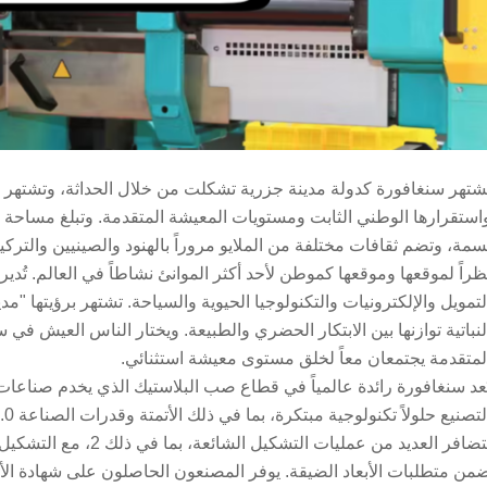
شتهر سنغافورة كدولة مدينة جزرية تشكلت من خلال الحداثة، وتشتهر سنغا
سمة، وتضم ثقافات مختلفة من الملايو مروراً بالهنود والصينيين والترك
ظراً لموقعها وموقعها كموطن لأحد أكثر الموانئ نشاطاً في العالم. تُ
لتمويل والإلكترونيات والتكنولوجيا الحيوية والسياحة. تشتهر برؤيتها "مد
لنباتية توازنها بين الابتكار الحضري والطبيعة. ويختار الناس العيش في سن
لمتقدمة يجتمعان معاً لخلق مستوى معيشة استثنائي.
ُعد سنغافورة رائدة عالمياً في قطاع صب البلاستيك الذي يخدم صناعات
تتضافر العديد من عمليات
من متطلبات الأبعاد الضيقة. يوفر المصنعون الحاصلون على شهادة الأي