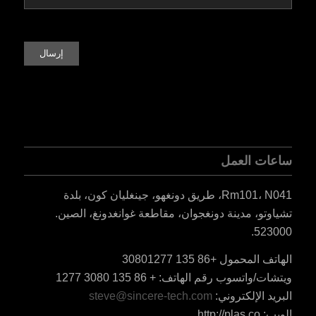
ساعات العمل
Rm101، N041، طريق دونغهو، جينغليان كون، بلدة
تشياوتو، مدينة دونغجوان، مقاطعة غوانغدونغ، الصين.
523000.
الهاتف المحمول +86 135 30801277
ES_MX
ويتشات/واتسوب رقم الهاتف: + 86 135 3080 1277
RO
البريد الإلكتروني:
steve@sincere-tech.com
HU
الويب: http://plas.co