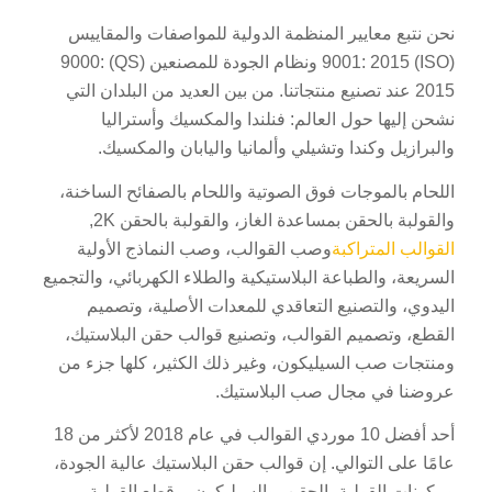
نحن نتبع معايير المنظمة الدولية للمواصفات والمقاييس
(ISO) 9001: 2015 ونظام الجودة للمصنعين (QS) 9000:
2015 عند تصنيع منتجاتنا. من بين العديد من البلدان التي
نشحن إليها حول العالم: فنلندا والمكسيك وأستراليا
والبرازيل وكندا وتشيلي وألمانيا واليابان والمكسيك.
اللحام بالموجات فوق الصوتية واللحام بالصفائح الساخنة،
والقولبة بالحقن بمساعدة الغاز، والقولبة بالحقن 2K,
القوالب المتراكبة
وصب القوالب، وصب النماذج الأولية
السريعة، والطباعة البلاستيكية والطلاء الكهربائي، والتجميع
اليدوي، والتصنيع التعاقدي للمعدات الأصلية، وتصميم
القطع، وتصميم القوالب، وتصنيع قوالب حقن البلاستيك،
ومنتجات صب السيليكون، وغير ذلك الكثير، كلها جزء من
عروضنا في مجال صب البلاستيك.
أحد أفضل 10 موردي القوالب في عام 2018 لأكثر من 18
عامًا على التوالي. إن قوالب حقن البلاستيك عالية الجودة،
ومكونات القولبة بالحقن، والسيليكون، وقطع القولبة