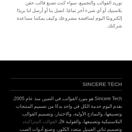
توريد القوالب والتجميع، سواء كنت تصنع قالب حقن
بلاستيك أو أي شيء آخر تمامًا. اتصل بنا أو أرسل لنا بريدًا
إلكترونيًا اليوم لمناقشة مشروعك وكيف يمكننا مساعدة
شركتك.
SINCERE TECH
Sincere Tech هو
مورد القوالب
في الصين منذ عام 2005.
نقدم اليوم خدمة الكل في واحد بدءًا من تصميم المنتجات
وتصنيعها، والنماذج الأولية، والاختبار، وتصميم القوالب
البلاستيكية وتصنيعها، والقولبة 2k,
القوالب المتراكبة
،
وتصميم ثنائي الفينيل متعدد الكلور، وصنع أدوات الصب