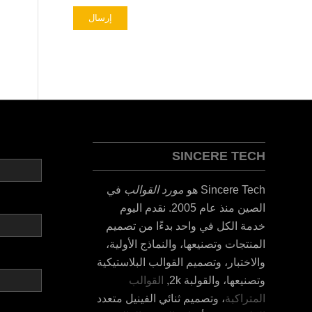
ES_MX
RO
HU
SV
SINCERE TECH
EL
NB
Sincere Tech هو
مورد القوالب
في
الصين منذ عام 2005. نقدم اليوم
FI
خدمة الكل في واحد بدءًا من تصميم
DA
المنتجات وتصنيعها، والنماذج الأولية،
CS
والاختبار، وتصميم القوالب البلاستيكية
PT
وتصنيعها، والقولبة 2k,
القوالب
المتراكبة
، وتصميم ثنائي الفينيل متعدد
KO