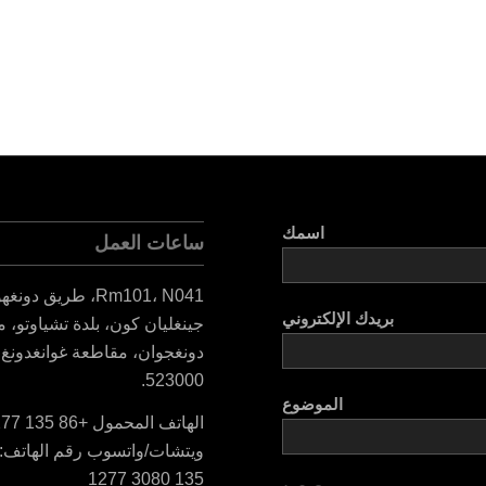
اسمك
ساعات العمل
Rm101، N041، طريق دونغه
بريدك الإلكتروني
جينغليان كون، بلدة تشياوتو، م
دونغجوان، مقاطعة غوانغدونغ،
523000.
الموضوع
الهاتف المحمول +86 135 30801277
135 3080 1277