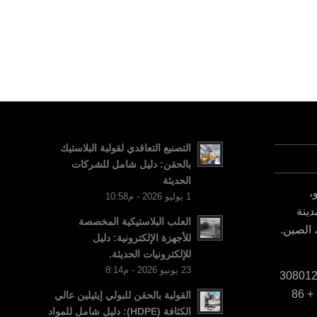
التصنيع التعاقدي لقولبة البلاستيك
بالحقن: دليل شامل للشركات
الحديثة
و،
1 يوليو 2026 - م10:58
دينة
العلب البلاستيكية المخصصة
 الصين.
للأجهزة الإلكترونية: دليل
للإلكترونيات الحديثة.
23 يونيو 2026 - م8:14
ويتشات/واتسوب رقم الهاتف: + 86
القولبة بالحقن للبولي إيثيلين عالي
الكثافة (HDPE): دليل شامل للمواد