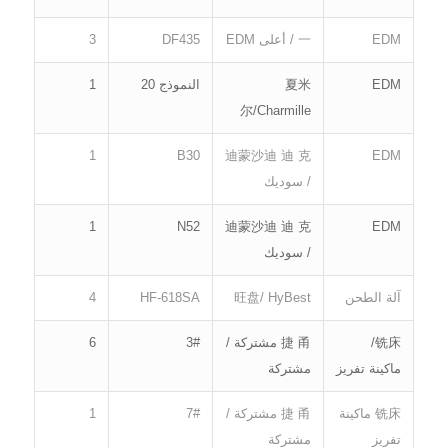
EDM
一 / أعلى EDM
DF435
3
EDM
夏米
النموذج 20
1
尔/Charmille
1
B30
迪蒙沙迪 迪 克
EDM
/ سوديك
1
N52
迪蒙沙迪 迪 克
EDM
/ سوديك
آلة الطحن
旺盘/ HyBest
HF-618SA
4
铣床/
捷 甬 مشتركة /
3#
6
ماكينة تفريز
مشتركة
铣床 ماكينة
捷 甬 مشتركة /
7#
1
تفريز
مشتركة