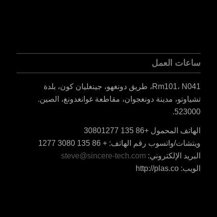
ساعات العمل
Rm101، N041، طريق دونغهو، جينغليان كون، بلدة
تشياوتو، مدينة دونغجوان، مقاطعة غوانغدونغ، الصين.
523000.
الهاتف المحمول +86 135 30801277
ES_MX
ويتشات/واتسوب رقم الهاتف: + 86 135 3080 1277
RO
البريد الإلكتروني:
steve@sincere-tech.com
HU
الويب: http://plas.co
SV
EL
NB