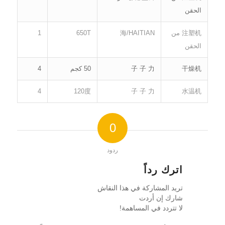
الحقن
注塑机 من
海/HAITIAN
650T
1
الحقن
干燥机
子 子 力
50 كجم
4
4
120度
子 子 力
水温机
0
ردود
اترك رداً
تريد المشاركة في هذا النقاش
شارك إن أردت
لا تتردد في المساهمة!