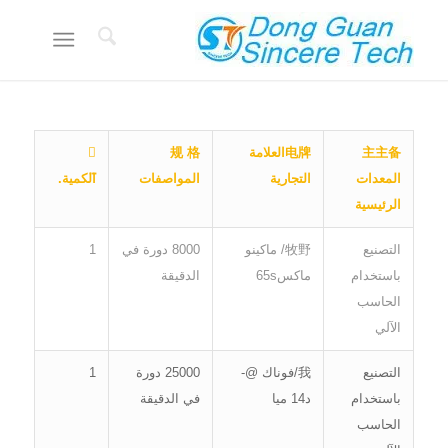
主主备
电牌
العلامة
规 格
𠯛
المعدات
التجارية
المواصفات
الكمية.
الرئيسية
التصنيع
牧野/ ماكينو
8000 دورة في
1
باستخدام
ماكس65s
الدقيقة
الحاسب
الآلي
التصنيع
我/فوناك @-
25000 دورة
1
باستخدام
د14 ميا
في الدقيقة
الحاسب