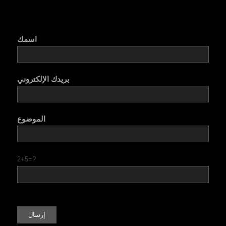
اسمك
بريدك الإلكتروني
الموضوع
2+5=?