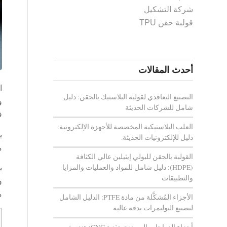
شركة التشكيل
قولبة حقن TPU
أحدث المقالات
ا
التصنيع التعاقدي لقولبة البلاستيك بالحقن: دليل
و
شامل للشركات الحديثة
ف
العلب البلاستيكية المخصصة للأجهزة الإلكترونية:
ي
دليل للإلكترونيات الحديثة.
م
القولبة بالحقن للبولي إيثيلين عالي الكثافة
(HDPE): دليل شامل للمواد والعمليات والمزايا
ي
والتطبيقات
و
م
الأجزاء المُشكَّلة من مادة PTFE: الدليل الشامل
لتصنيع البوليمرات بدقة عالية