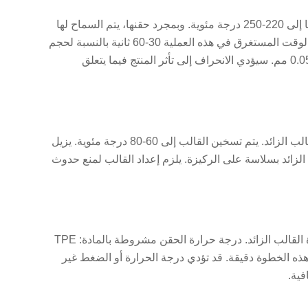
تم سكب الركيزة في القالب عند ضغط 40-80 ميجا باسكال بعد تسخينها إلى 220-250 درجة مئوية. وبمجرد حقنها، يتم السماح لها
بالتصلب إلى 50-70 درجة مئوية لجعلها مستقرة الأبعاد. وعادةً ما يكون الوقت المستغرق في هذه العملية 30-60 ثانية بالنسبة لحجم
وسمك الجزء. هناك تفاوتات عالية للغاية، ولا يزيد الانحراف عادةً عن +-0.05 مم. سيؤدي الانحراف إلى تأثر المنتج فيما يتعلق
بعد التبريد، تُنقل الركيزة بعد ذلك بعناية إلى قالب ثانٍ يتم خلاله حقن القالب الزائد. يتم تسخين القالب إلى 60-80 درجة مئوية. يزيل
الزائد بسلاسة على الركيزة. يلزم إعداد القالب لمنع حدوث
يتم الحقن بالضغط في الركيزة باستخدام 50-120 ميجا باسكال من مادة القالب الزائد. درجة حرارة الحقن مشروطة بالمادة: TPE
درجة مئوية. يجب أن تكون هذه الخطوة دقيقة. قد تؤدي درجة الحرارة أو الضغط غير
فية.