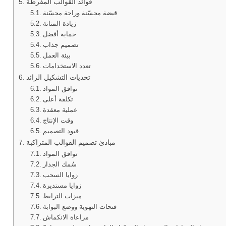
فوائد القوالب المفرطة
قبضة محسّنة وراحة محسّنة
زيادة المتانة
حماية أفضل
تصميم جذاب
بيئة العمل
تعدد الاستخدامات
تحديات التشكيل الزائد
توافق المواد
تكلفة أعلى
عملية معقدة
وقت الإنتاج
قيود التصميم
مبادئ تصميم القوالب المتراكبة
توافق المواد
سُمك الجدار
زوايا السحب
زوايا مستديرة
ميزات الترابط
فتحات التهوية ووضع البوابة
مراعاة الانكماش