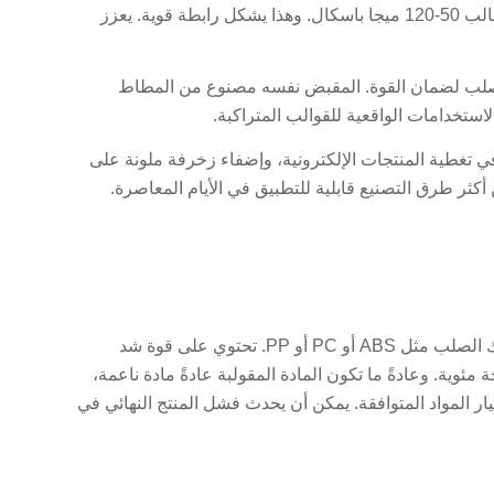
تُترك الركيزة لتبرد إلى 50-70 درجة مئوية. يبلغ الضغط المحقون في القالب 50-120 ميجا باسكال. وهذا يشكل رابطة قوية. يعزز
 الصلب لضمان القوة. المقبض نفسه مصنوع من المطاط
استخدامات الواقعية للقوالب المتراكبة.
في تغطية المنتجات الإلكترونية، وإضفاء زخرفة ملونة على
كثر طرق التصنيع قابلية للتطبيق في الأيام المعاصرة.
يبدأ إجراء التشكيل الزائد باختيار المواد. تكون الركيزة عادةً من البلاستيك الصلب مثل ABS أو PC أو PP. تحتوي على قوة شد
ن 30-50 ميجا باسكال ودرجة انصهار تتراوح بين 200 و250 درجة مئوية. وعادةً ما تكون المادة المقولبة عادةً مادة ناعمة،
ابة شور أ من 40-80. من الضروري اختيار المواد المتوافقة. يمكن أن يحدث فشل المنتج النهائي في