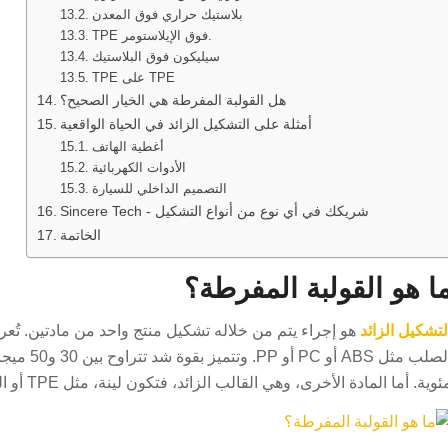
بلاستيك حراري فوق المعدن
TPE فوق الإيلاستومر.
سيليكون فوق البلاستيك
TPE على TPE
هل القولبة المفرطة هي الخيار الصحيح؟
أمثلة على التشكيل الزائد في الحياة الواقعية
أغطية الهاتف
الأدوات الكهربائية
التصميم الداخلي للسيارة
Sincere Tech - شريكك في أي نوع من أنواع التشكيل
الخاتمة
ا هو القولبة المفرطة؟
لتشكيل الزائد
هو إجراء يتم من خلاله تشكيل منتج واحد من مادتين. تُعرف
وية. أما المادة الأخرى، وهي القالب الزائد، فتكون لينة، مثل TPE أو السيليكون، مع صلابة شور أ تتراوح بين 40-80.