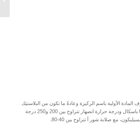
والفوائ
 المادة الأولية باسم الركيزة وعادةً ما تكون من البلاستيك
الصلب مثل ABS أو PC أو PP. وتتميز بقوة شد تتراوح بين 30 و50 ميجا باسكال ودرجة حرارة انصهار تتراوح بين 200 و250 درجة