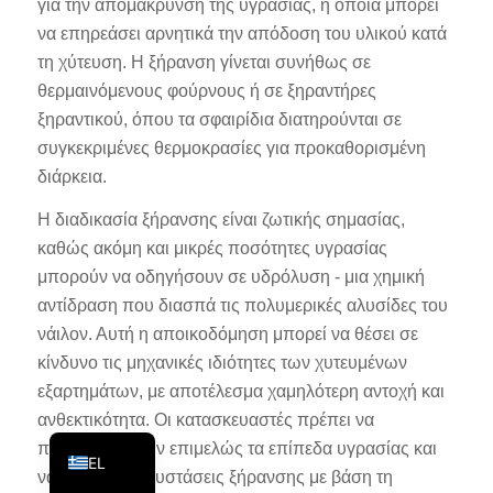
για την απομάκρυνση της υγρασίας, η οποία μπορεί
KO
να επηρεάσει αρνητικά την απόδοση του υλικού κατά
τη χύτευση. Η ξήρανση γίνεται συνήθως σε
JA
θερμαινόμενους φούρνους ή σε ξηραντήρες
ES
ξηραντικού, όπου τα σφαιρίδια διατηρούνται σε
AR
συγκεκριμένες θερμοκρασίες για προκαθορισμένη
TR
διάρκεια.
PL
Η διαδικασία ξήρανσης είναι ζωτικής σημασίας,
NL
καθώς ακόμη και μικρές ποσότητες υγρασίας
μπορούν να οδηγήσουν σε υδρόλυση - μια χημική
RU
αντίδραση που διασπά τις πολυμερικές αλυσίδες του
DE
νάιλον. Αυτή η αποικοδόμηση μπορεί να θέσει σε
FR
κίνδυνο τις μηχανικές ιδιότητες των χυτευμένων
IT
εξαρτημάτων, με αποτέλεσμα χαμηλότερη αντοχή και
ανθεκτικότητα. Οι κατασκευαστές πρέπει να
EN
παρακολουθούν επιμελώς τα επίπεδα υγρασίας και
EL
να τηρούν τις συστάσεις ξήρανσης με βάση τη