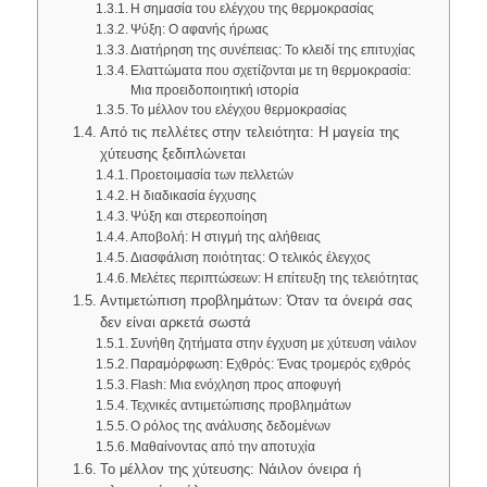
Η σημασία του ελέγχου της θερμοκρασίας
Ψύξη: Ο αφανής ήρωας
Διατήρηση της συνέπειας: Το κλειδί της επιτυχίας
Ελαττώματα που σχετίζονται με τη θερμοκρασία:
Μια προειδοποιητική ιστορία
Το μέλλον του ελέγχου θερμοκρασίας
Από τις πελλέτες στην τελειότητα: Η μαγεία της
χύτευσης ξεδιπλώνεται
Προετοιμασία των πελλετών
Η διαδικασία έγχυσης
Ψύξη και στερεοποίηση
Αποβολή: Η στιγμή της αλήθειας
Διασφάλιση ποιότητας: Ο τελικός έλεγχος
Μελέτες περιπτώσεων: Η επίτευξη της τελειότητας
Αντιμετώπιση προβλημάτων: Όταν τα όνειρά σας
δεν είναι αρκετά σωστά
Συνήθη ζητήματα στην έγχυση με χύτευση νάιλον
Παραμόρφωση: Εχθρός: Ένας τρομερός εχθρός
Flash: Μια ενόχληση προς αποφυγή
Τεχνικές αντιμετώπισης προβλημάτων
Ο ρόλος της ανάλυσης δεδομένων
Μαθαίνοντας από την αποτυχία
Το μέλλον της χύτευσης: Νάιλον όνειρα ή