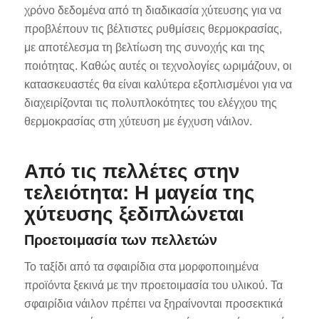
χρόνο δεδομένα από τη διαδικασία χύτευσης για να
προβλέπουν τις βέλτιστες ρυθμίσεις θερμοκρασίας,
με αποτέλεσμα τη βελτίωση της συνοχής και της
ποιότητας. Καθώς αυτές οι τεχνολογίες ωριμάζουν, οι
κατασκευαστές θα είναι καλύτερα εξοπλισμένοι για να
διαχειρίζονται τις πολυπλοκότητες του ελέγχου της
θερμοκρασίας στη χύτευση με έγχυση νάιλον.
ES_MX
RO
Από τις πελλέτες στην
HU
τελειότητα: Η μαγεία της
SV
χύτευσης ξεδιπλώνεται
NB
Προετοιμασία των πελλετών
FI
DA
Το ταξίδι από τα σφαιρίδια στα μορφοποιημένα
προϊόντα ξεκινά με την προετοιμασία του υλικού. Τα
CS
σφαιρίδια νάιλον πρέπει να ξηραίνονται προσεκτικά
PT