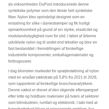
da virksomheden DuPont introducerede denne
syntetiske polymer som den første helt syntetiske
fiber. Nylon blev oprindeligt designet som en
erstatning for silke i damestrømper og fik hurtigt
opmærksomhed på grund af sin styrke, elasticitet og
modstandsdygtighed over for slid. I løbet af årtierne
udviklede nylon sig til andet end tekstiler og blev en
fast bestanddel i fremstillingen af forskellige
industrielle komponenter, emballagematerialer og
forbrugsvarer.
I dag blomstrer markedet for sprøjtestøbning af nylon
med en anslået vækstrate på 5,8% fra 2021 til 2028,
som rapporteret af forskellige brancheanalytikere.
Denne vækst er drevet af den stigende efterspørgsel
efter lette og holdbare materialer på tværs af sektorer
som bilindustrien, rumfart og elektronik. I takt med at
bæredygtighed bliver et presserende problem, har