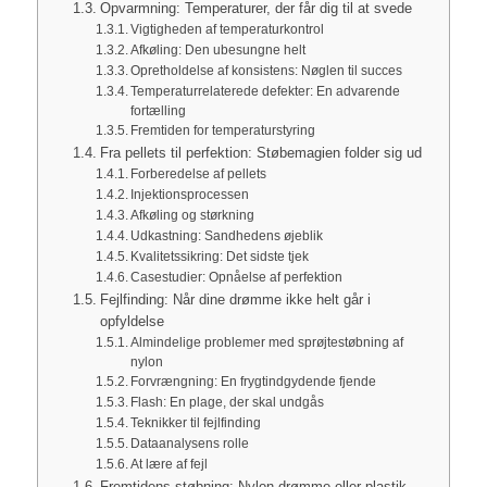
Opvarmning: Temperaturer, der får dig til at svede
Vigtigheden af temperaturkontrol
Afkøling: Den ubesungne helt
Opretholdelse af konsistens: Nøglen til succes
Temperaturrelaterede defekter: En advarende
fortælling
Fremtiden for temperaturstyring
Fra pellets til perfektion: Støbemagien folder sig ud
Forberedelse af pellets
Injektionsprocessen
Afkøling og størkning
Udkastning: Sandhedens øjeblik
Kvalitetssikring: Det sidste tjek
Casestudier: Opnåelse af perfektion
Fejlfinding: Når dine drømme ikke helt går i
opfyldelse
Almindelige problemer med sprøjtestøbning af
nylon
Forvrængning: En frygtindgydende fjende
Flash: En plage, der skal undgås
Teknikker til fejlfinding
Dataanalysens rolle
At lære af fejl
Fremtidens støbning: Nylon-drømme eller plastik-