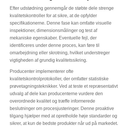
Efter udstødning gennemgår de støbte dele strenge
kvalitetskontroller for at sikre, at de opfylder
specifikationerne. Denne fase kan omfatte visuelle
inspektioner, dimensionsmålinger og test af
mekaniske egenskaber. Eventuelle fejl, der
identificeres under denne proces, kan føre til
ES_MX
omarbejdning eller skrotning, hvilket understreger
RO
vigtigheden af grundig kvalitetssikring.
HU
Producenter implementerer ofte
SV
kvalitetskontrolprotokoller, der omfatter statistiske
prøvetagningsteknikker. Ved at teste et repræsentativt
EL
udvalg af dele kan producenterne vurdere den
NB
overordnede kvalitet og træffe informerede
FI
beslutninger om procesjusteringer. Denne proaktive
tilgang hjælper med at opretholde høje standarder og
CS
sikrer, at kun de bedste produkter når ud på markedet.
PT