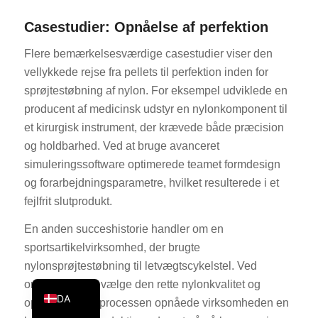
KO
Casestudier: Opnåelse af perfektion
JA
Flere bemærkelsesværdige casestudier viser den
ES
vellykkede rejse fra pellets til perfektion inden for
AR
sprøjtestøbning af nylon. For eksempel udviklede en
producent af medicinsk udstyr en nylonkomponent til
TR
et kirurgisk instrument, der krævede både præcision
PL
og holdbarhed. Ved at bruge avanceret
NL
simuleringssoftware optimerede teamet formdesign
RU
og forarbejdningsparametre, hvilket resulterede i et
fejlfrit slutprodukt.
DE
FR
En anden succeshistorie handler om en
sportsartikelvirksomhed, der brugte
IT
nylonsprøjtestøbning til letvægtscykelstel. Ved
EN
omhyggeligt at vælge den rette nylonkvalitet og
DA
optimere støbeprocessen opnåede virksomheden en