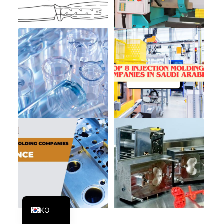
PT
JA
ES
AR
TR
PL
NL
RU
DE
FR
IT
EN
KO