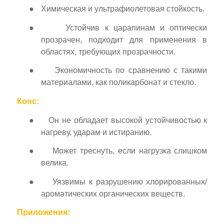
●
Химическая и ультрафиолетовая стойкость.
●
Устойчив к царапинам и оптически
прозрачен, подходит для применения в
областях, требующих прозрачности.
●
Экономичность по сравнению с такими
материалами, как поликарбонат и стекло.
ES_MX
Конс:
RO
●
Он не обладает высокой устойчивостью к
HU
нагреву, ударам и истиранию.
SV
●
Может треснуть, если нагрузка слишком
EL
велика.
NB
●
Уязвимы к разрушению хлорированных/
FI
ароматических органических веществ.
DA
Приложения:
CS