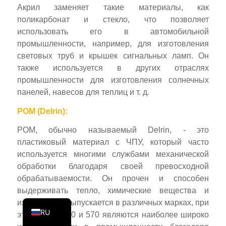
Акрил заменяет такие материалы, как
PT
поликарбонат и стекло, что позволяет
KO
использовать его в автомобильной
промышленности, например, для изготовления
JA
световых труб и крышек сигнальных ламп. Он
ES
также используется в других отраслях
AR
промышленности для изготовления солнечных
панелей, навесов для теплиц и т. д.
TR
POM (Delrin):
PL
NL
POM, обычно называемый Delrin, - это
пластиковый материал с ЧПУ, который часто
DE
используется многими службами механической
FR
обработки благодаря своей превосходной
обрабатываемости. Он прочен и способен
IT
выдерживать тепло, химические вещества и
EN
износ. Delrin выпускается в различных марках, при
RU
этом Delrin 150 и 570 являются наиболее широко