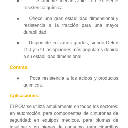
●
Altamente mecanizable con excelente
resistencia química.
●
Ofrece una gran estabilidad dimensional y
resistencia a la tracción para una mayor
durabilidad.
●
Disponible en varios grados, siendo Delrin
150 y 570 las opciones más populares debido
ES_MX
a su estabilidad dimensional.
RO
Contras:
HU
●
Poca resistencia a los ácidos y productos
SV
químicos.
EL
Aplicaciones:
NB
El POM se utiliza ampliamente en todos los sectores:
FI
en automoción, para componentes de cinturones de
DA
seguridad; en equipos médicos, para plumas de
CS
insulina; y en bienes de consumo, para cigarrillos