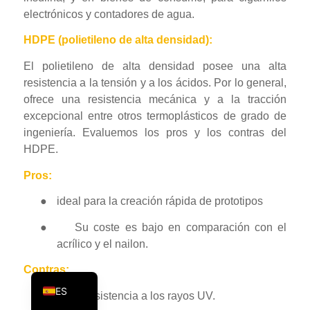
electrónicos y contadores de agua.
PT
KO
HDPE (polietileno de alta densidad):
JA
El polietileno de alta densidad posee una alta
resistencia a la tensión y a los ácidos. Por lo general,
AR
ofrece una resistencia mecánica y a la tracción
TR
excepcional entre otros termoplásticos de grado de
PL
ingeniería. Evaluemos los pros y los contras del
HDPE.
NL
Pros:
RU
DE
●
ideal para la creación rápida de prototipos
FR
●
Su coste es bajo en comparación con el
acrílico y el nailon.
IT
EN
Contras:
ES
●
Poca resistencia a los rayos UV.