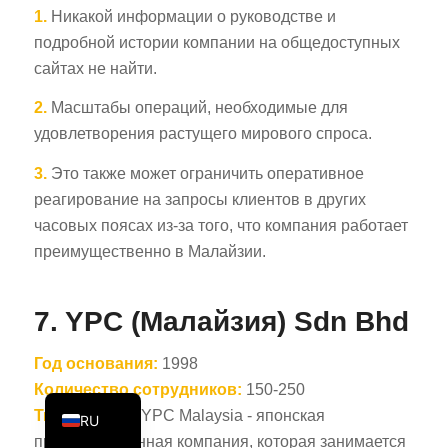
1.
Никакой информации о руководстве и
PT
подробной истории компании на общедоступных
KO
сайтах не найти.
JA
2.
Масштабы операций, необходимые для
ES
удовлетворения растущего мирового спроса.
AR
3.
Это также может ограничить оперативное
TR
реагирование на запросы клиентов в других
PL
часовых поясах из-за того, что компания работает
преимущественно в Малайзии.
NL
DE
7. YPC (Малайзия) Sdn Bhd
FR
IT
Год основания:
1998
EN
Количество сотрудников:
150-250
Тип бизнеса:
YPC Malaysia - японская
RU
производственная компания, которая занимается