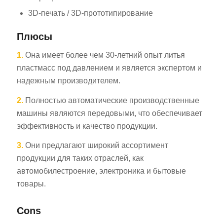
3D-печать / 3D-прототипирование
Плюсы
1.
Она имеет более чем 30-летний опыт литья
пластмасс под давлением и является экспертом и
надежным производителем.
ES_MX
2.
Полностью автоматические производственные
RO
машины являются передовыми, что обеспечивает
HU
эффективность и качество продукции.
SV
3.
Они предлагают широкий ассортимент
EL
продукции для таких отраслей, как
NB
автомобилестроение, электроника и бытовые
товары.
FI
DA
Cons
CS