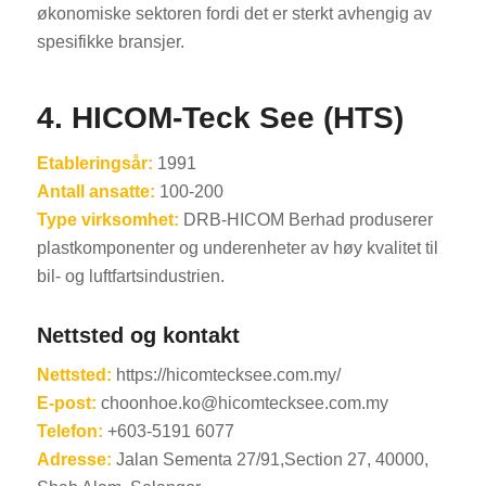
økonomiske sektoren fordi det er sterkt avhengig av
spesifikke bransjer.
4. HICOM-Teck See (HTS)
Etableringsår:
1991
Antall ansatte:
100-200
Type virksomhet:
DRB-HICOM Berhad produserer
plastkomponenter og underenheter av høy kvalitet til
bil- og luftfartsindustrien.
Nettsted og kontakt
Nettsted:
https://hicomtecksee.com.my/
E-post:
choonhoe.ko@hicomtecksee.com.my
Telefon:
+603-5191 6077
Adresse:
Jalan Sementa 27/91,Section 27, 40000,