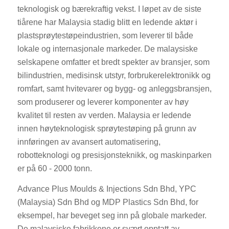
teknologisk og bærekraftig vekst. I løpet av de siste
tiårene har Malaysia stadig blitt en ledende aktør i
plastsprøytestøpeindustrien, som leverer til både
lokale og internasjonale markeder. De malaysiske
selskapene omfatter et bredt spekter av bransjer, som
bilindustrien, medisinsk utstyr, forbrukerelektronikk og
romfart, samt hvitevarer og bygg- og anleggsbransjen,
som produserer og leverer komponenter av høy
kvalitet til resten av verden. Malaysia er ledende
innen høyteknologisk sprøytestøping på grunn av
innføringen av avansert automatisering,
robotteknologi og presisjonsteknikk, og maskinparken
er på 60 - 2000 tonn.
Advance Plus Moulds & Injections Sdn Bhd, YPC
(Malaysia) Sdn Bhd og MDP Plastics Sdn Bhd, for
eksempel, har beveget seg inn på globale markeder.
De malaysiske fabrikkene er svært opptatt av