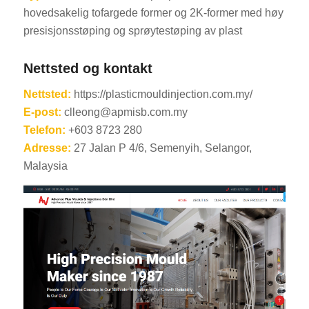
hovedsakelig tofargede former og 2K-former med høy
presisjonsstøping og sprøytestøping av plast
Nettsted og kontakt
Nettsted:
https://plasticmouldinjection.com.my/
E-post:
clleong@apmisb.com.my
Telefon:
+603 8723 280
Adresse:
27 Jalan P 4/6, Semenyih, Selangor,
Malaysia