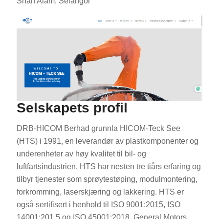
Shah Alam, Selangor
Selskapets profil
DRB-HICOM Berhad grunnla HICOM-Teck See
(HTS) i 1991, en leverandør av plastkomponenter og
underenheter av høy kvalitet til bil- og
luftfartsindustrien. HTS har nesten tre tiårs erfaring og
tilbyr tjenester som sprøytestøping, modulmontering,
forkromming, laserskjæring og lakkering. HTS er
også sertifisert i henhold til ISO 9001:2015, ISO
14001:201,5 og ISO 45001:2018. General Motors,