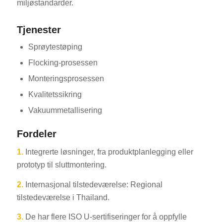
miljøstandarder.
Tjenester
Sprøytestøping
Flocking-prosessen
Monteringsprosessen
ES_MX
Kvalitetssikring
RO
Vakuummetallisering
HU
Fordeler
SV
1.
Integrerte løsninger, fra produktplanlegging eller
EL
prototyp til sluttmontering.
FI
2.
Internasjonal tilstedeværelse: Regional
DA
tilstedeværelse i Thailand.
CS
3.
De har flere ISO U-sertifiseringer for å oppfylle
PT