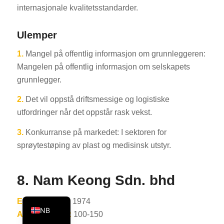
internasjonale kvalitetsstandarder.
KO
JA
Ulemper
ES
1.
Mangel på offentlig informasjon om grunnleggeren:
AR
Mangelen på offentlig informasjon om selskapets
TR
grunnlegger.
PL
2.
Det vil oppstå driftsmessige og logistiske
NL
utfordringer når det oppstår rask vekst.
RU
3.
Konkurranse på markedet: I sektoren for
DE
sprøytestøping av plast og medisinsk utstyr.
FR
8. Nam Keong Sdn. bhd
IT
EN
Etableringsår:
1974
NB
Antall ansatte:
100-150