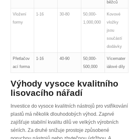
běžců
Vložení
1-16
30-80
50,000-
Kovové
formy
1,000,000
vložky
jsou
součástí
dodávky
Přetlačov
1-16
40-90
50,000-
Vícemater
ací forma
500,000
iálové díly
Výhody vysoce kvalitního
lisovacího nářadí
Investice do vysoce kvalitních nástrojů pro vstřikování
plastů má několik dlouhodobých výhod. Zaprvé
zajišťuje stabilní kvalitu dílů ve velkých výrobních
sériích. Za druhé snižuje prostoje způsobené
poruchou nástrojů nebo zbytečnou údržbou. A