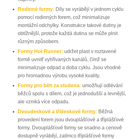
Rodinné formy:
Díly se vyrábějí v jednom cyklu
pomocí rodinných forem, což minimalizuje
montážní odchylky. Konstrukce takové dutiny je
obtížnější, protože každá dutina se může plnit
různým způsobem.
Formy Hot Runner:
udržet plast v roztavené
formě uvnitř vyhřívaných kanálů, čímž se
minimalizuje odpad a doba cyklu. Jsou vhodné
pro hromadnou výrobu vysoké kvality.
Formy pro běh za studena:
umožňují odlévání
běžců spolu s dílem, což je jednodušší a levnější,
ale vzniká více odpadu.
Dvoudeskové a třídeskové formy:
Běžná
provedení forem jsou dvouplášťové a tříplášťové
formy. Dvouplášťové formy se snadno a cenově
dostupně vyrábějí, zatímco tříplášťové formy