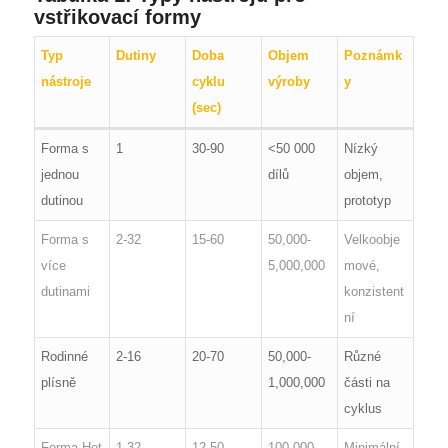
vstřikovací formy
Typ
Dutiny
Doba
Objem
Poznámk
nástroje
cyklu
výroby
y
(sec)
Forma s
1
30-90
<50 000
Nízký
jednou
dílů
objem,
dutinou
prototyp
Forma s
2-32
15-60
50,000-
Velkoobje
více
5,000,000
mové,
dutinami
konzistent
ní
Rodinné
2-16
20-70
50,000-
Různé
plísně
1,000,000
části na
cyklus
Forma Hot
1-32
12-50
100,000-
Minimální