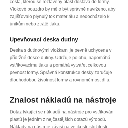
cesta, kterou se roztavený plast dostává do formy.
Vtokové pouzdro by mělo být správně navrženo, aby
zajišťovalo plynulý tok materiálu a nedocházelo k
únikům nebo ztrátě tlaku.
Upevňovací deska dutiny
Deska s dutinovými vložkami je pevně uchycena v
přídržné desce dutiny. Udržuje polohu, napomáhá
vstřikovacímu tlaku a pomáhá vytvářet celkovou
pevnost formy. Správná konstrukce desky zaručuje
dlouhodobou životnost formy a rovnoměrnost dílu.
Znalost nákladů na nástroje
Dotaz týkající se nákladů na nástroje pro vstřikování
plastů je jedním z nejčastějších dotazů výrobců.
Náklady na nástroje závisí na velikosti, složitosti,