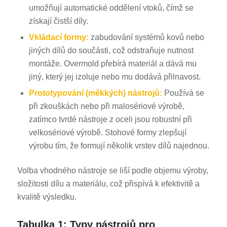
umožňují automatické oddělení vtoků, čímž se
získají čistší díly.
Vkládací formy:
zabudování systémů kovů nebo
jiných dílů do součásti, což odstraňuje nutnost
montáže. Overmold přebírá materiál a dává mu
jiný, který jej izoluje nebo mu dodává přilnavost.
Prototypování (měkkých) nástrojů:
Používá se
při zkouškách nebo při malosériové výrobě,
zatímco tvrdé nástroje z oceli jsou robustní při
velkosériové výrobě. Stohové formy zlepšují
výrobu tím, že formují několik vrstev dílů najednou.
Volba vhodného nástroje se liší podle objemu výroby,
složitosti dílu a materiálu, což přispívá k efektivitě a
kvalitě výsledku.
Tabulka 1: Typy nástrojů pro