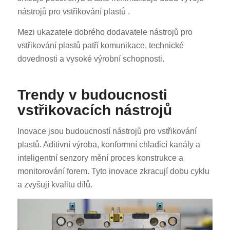
nástrojů pro vstřikování plastů .
Mezi ukazatele dobrého dodavatele nástrojů pro
vstřikování plastů patří komunikace, technické
dovednosti a vysoké výrobní schopnosti.
ES_MX
Trendy v budoucnosti
vstřikovacích nástrojů
RO
HU
Inovace jsou budoucností nástrojů pro vstřikování
SV
plastů. Aditivní výroba, konformní chladicí kanály a
EL
inteligentní senzory mění proces konstrukce a
monitorování forem. Tyto inovace zkracují dobu cyklu
NB
a zvyšují kvalitu dílů.
FI
DA
PT