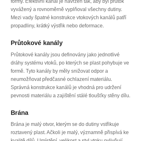
formy. Efektivní kanál je navržen tak, aby byl průtok
vyvážený a rovnoměrně vyplňoval všechny dutiny.
Mezi vady špatné konstrukce vtokových kanálů patří
propadliny, krátký výstřik nebo deformace.
Průtokové kanály
Průtokové kanály jsou definovány jako jednotlivé
dráhy systému vtoků, po kterých se plast pohybuje ve
formě. Tyto kanály by měly snižovat odpor a
neumožňovat předčasné ochlazení materiálu.
Správná konstrukce kanálů je vhodná pro udržení
pevnosti materiálu a zajištění stálé tloušťky stěny dílu.
Brána
Brána je malý otvor, kterým se do dutiny vstřikuje
roztavený plast. Ačkoli je malý, významně přispívá ke
kvalitě dílů. Umístění, velikost a styl vtoku ovlivňují