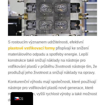
KO
JA
ES
AR
TR
S rostoucím významem udržitelnosti, efektivní
PL
plastové vstřikovací formy
přispívají ke snížení
NL
materiálového odpadu a spotřeby energie. Lepší
RU
konstrukce také snižují náklady na nástroje pro
vstřikování plastů v průběhu životnosti nástroje tím, že
DE
prodlužují jeho životnost a snižují náklady na opravy.
FR
Konkurenční výhodu mají společnosti, které používají
IT
nástroje pro vstřikování plastů nové generace, které
EN
mají lepší výkon, vyšší rychlost výroby a také možnost
CS
designu.