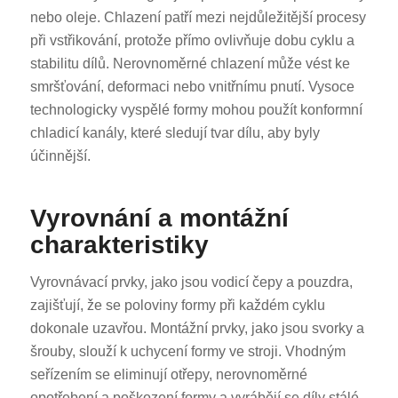
nebo oleje. Chlazení patří mezi nejdůležitější procesy
při vstřikování, protože přímo ovlivňuje dobu cyklu a
stabilitu dílů. Nerovnoměrné chlazení může vést ke
smršťování, deformaci nebo vnitřnímu pnutí. Vysoce
technologicky vyspělé formy mohou použít konformní
chladicí kanály, které sledují tvar dílu, aby byly
účinnější.
Vyrovnání a montážní
charakteristiky
Vyrovnávací prvky, jako jsou vodicí čepy a pouzdra,
zajišťují, že se poloviny formy při každém cyklu
dokonale uzavřou. Montážní prvky, jako jsou svorky a
šrouby, slouží k uchycení formy ve stroji. Vhodným
seřízením se eliminují otřepy, nerovnoměrné
opotřebení a poškození formy a vyrábějí se díly stálé