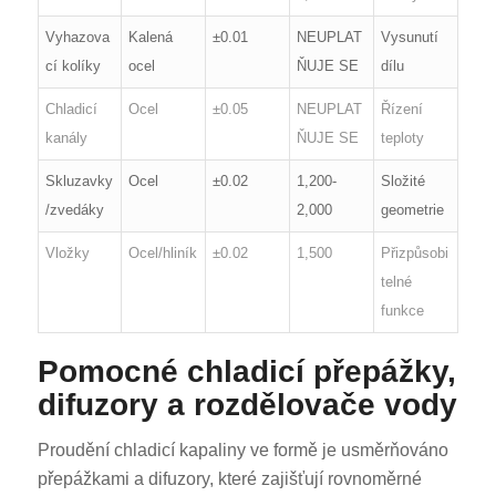
Vyhazova
Kalená
±0.01
NEUPLAT
Vysunutí
cí kolíky
ocel
ŇUJE SE
dílu
Chladicí
Ocel
±0.05
NEUPLAT
Řízení
kanály
ŇUJE SE
teploty
Skluzavky
Ocel
±0.02
1,200-
Složité
/zvedáky
2,000
geometrie
Vložky
Ocel/hliník
±0.02
1,500
Přizpůsobi
telné
funkce
Pomocné chladicí přepážky,
difuzory a rozdělovače vody
Proudění chladicí kapaliny ve formě je usměrňováno
přepážkami a difuzory, které zajišťují rovnoměrné