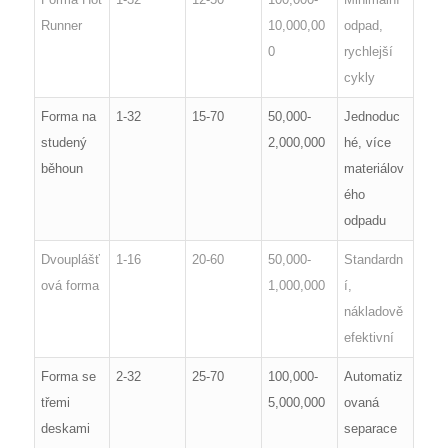
Runner
10,000,00
odpad,
0
rychlejší
cykly
Forma na
1-32
15-70
50,000-
Jednoduc
studený
2,000,000
hé, více
běhoun
materiálov
ého
odpadu
Dvouplášť
1-16
20-60
50,000-
Standardn
ová forma
1,000,000
í,
nákladově
efektivní
Forma se
2-32
25-70
100,000-
Automatiz
třemi
5,000,000
ovaná
deskami
separace