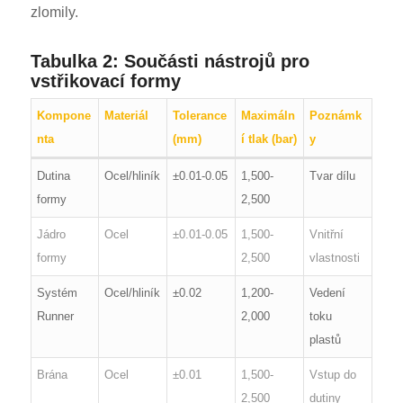
zlomily.
Tabulka 2: Součásti nástrojů pro
vstřikovací formy
Kompone
Materiál
Tolerance
Maximáln
Poznámk
nta
(mm)
í tlak (bar)
y
Dutina
Ocel/hliník
±0.01-0.05
1,500-
Tvar dílu
formy
2,500
Jádro
Ocel
±0.01-0.05
1,500-
Vnitřní
formy
2,500
vlastnosti
Systém
Ocel/hliník
±0.02
1,200-
Vedení
Runner
2,000
toku
plastů
Brána
Ocel
±0.01
1,500-
Vstup do
2,500
dutiny