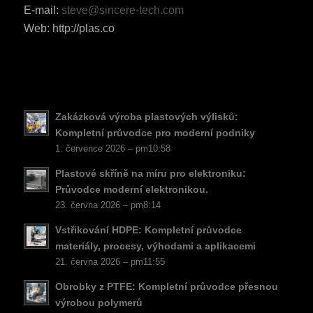
RO
E-mail:
steve@sincere-tech.com
HU
Web: http://plas.co
SV
EL
NB
FI
Zakázková výroba plastových výlisků:
Kompletní průvodce pro moderní podniky
DA
1. července 2026 – pm10:58
PT
Plastové skříně na míru pro elektroniku:
KO
Průvodce moderní elektronikou.
23. června 2026 – pm8:14
JA
ES
Vstřikování HDPE: Kompletní průvodce
materiály, procesy, výhodami a aplikacemi
AR
21. června 2026 – pm11:55
TR
Obrobky z PTFE: Kompletní průvodce přesnou
PL
výrobou polymerů