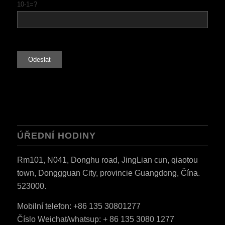
10-1=?
ÚŘEDNÍ HODINY
Rm101, N041, Donghu road, JingLian cun, qiaotou
town, Donggguan City, provincie Guangdong, Čína.
523000.
Mobilní telefon: +86 135 30801277
ES_MX
Číslo Weichat/whatsup: + 86 135 3080 1277