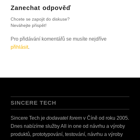
Zanechat odpověď
Chcete se zapojit do diskuse?
Neváhejte přispět!
Pro přidávání komentářů se musíte nejdříve
přihlásit
.
SINCERE TECH
Sincere Tech je
dodavatel forem
v Číně od roku 2005.
Dnes nabízíme služby All in one od návrhu a výroby
produktů, prototypování, testování, návrhu a výroby