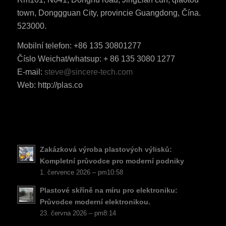
town, Donggguan City, provincie Guangdong, Čína.
523000.
Mobilní telefon: +86 135 30801277
ES_MX
Číslo Weichat/whatsup: + 86 135 3080 1277
RO
E-mail:
steve@sincere-tech.com
HU
Web: http://plas.co
SV
EL
NB
FI
Zakázková výroba plastových výlisků:
Kompletní průvodce pro moderní podniky
DA
1. července 2026 – pm10:58
PT
Plastové skříně na míru pro elektroniku:
KO
Průvodce moderní elektronikou.
23. června 2026 – pm8:14
JA