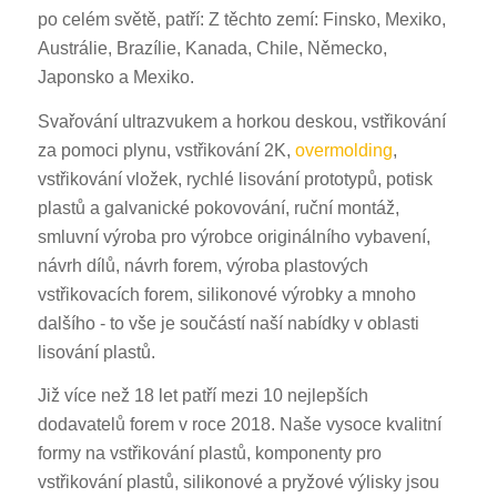
po celém světě, patří: Z těchto zemí: Finsko, Mexiko,
Austrálie, Brazílie, Kanada, Chile, Německo,
Japonsko a Mexiko.
Svařování ultrazvukem a horkou deskou, vstřikování
za pomoci plynu, vstřikování 2K,
overmolding
,
vstřikování vložek, rychlé lisování prototypů, potisk
plastů a galvanické pokovování, ruční montáž,
smluvní výroba pro výrobce originálního vybavení,
návrh dílů, návrh forem, výroba plastových
vstřikovacích forem, silikonové výrobky a mnoho
dalšího - to vše je součástí naší nabídky v oblasti
lisování plastů.
Již více než 18 let patří mezi 10 nejlepších
dodavatelů forem v roce 2018. Naše vysoce kvalitní
formy na vstřikování plastů, komponenty pro
vstřikování plastů, silikonové a pryžové výlisky jsou