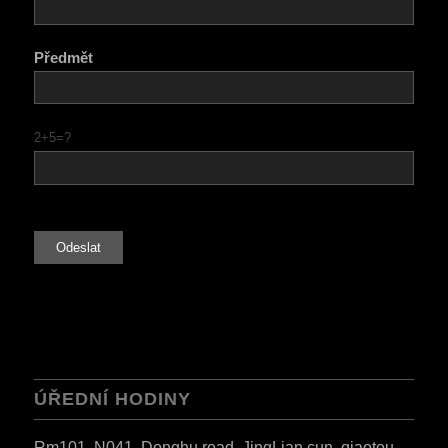
Předmět
2+5=?
ÚŘEDNÍ HODINY
Rm101, N041, Donghu road, JingLian cun, qiaotou