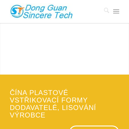
ČÍNA PLASTOVÉ FORMY DODAVATELÉ
Výrobce plastových výlisků na zakázku s 18 lety zkušeností,
cena forem nízká až $500.
ZÍSKAT NABÍDKU
ČÍNA PLASTOVÉ
VSTŘIKOVACÍ FORMY
DODAVATELÉ, LISOVÁNÍ
VÝROBCE