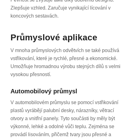
Zlepšuje vzhled. Zaručuje vynikající lícování v
koncových sestavách.
Průmyslové aplikace
V mnoha průmyslových odvětvích se také používá
ES_MX
vstřikování, které je rychlé, přesné a ekonomické.
RO
Umožňuje hromadnou výrobu stejných dílů s velmi
HU
vysokou přesností.
SV
Automobilový průmysl
EL
V automobilovém průmyslu se pomocí vstřikování
NB
plastů vyrábějí palubní desky, nárazníky, větrací
FI
otvory a vnitřní panely. Tyto součásti by měly být
DA
výkonné, lehké a odolné vůči teplu. Zejména se
provádí lisováním, přičemž tvary jsou přesné a
PT