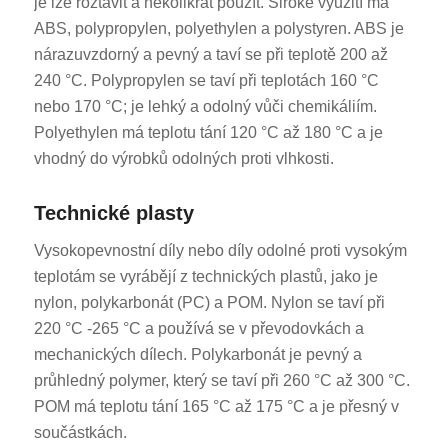
je lze roztavit a několikrát použít. Široké využití má
ABS, polypropylen, polyethylen a polystyren. ABS je
nárazuvzdorný a pevný a taví se při teplotě 200 až
240 °C. Polypropylen se taví při teplotách 160 °C
nebo 170 °C; je lehký a odolný vůči chemikáliím.
Polyethylen má teplotu tání 120 °C až 180 °C a je
vhodný do výrobků odolných proti vlhkosti.
Technické plasty
Vysokopevnostní díly nebo díly odolné proti vysokým
teplotám se vyrábějí z technických plastů, jako je
nylon, polykarbonát (PC) a POM. Nylon se taví při
220 °C -265 °C a používá se v převodovkách a
mechanických dílech. Polykarbonát je pevný a
průhledný polymer, který se taví při 260 °C až 300 °C.
POM má teplotu tání 165 °C až 175 °C a je přesný v
součástkách.