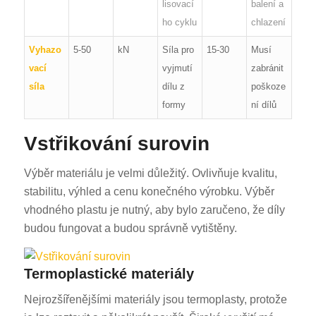
lisovací
balení a
ho cyklu
chlazení
Vyhazo
5-50
kN
Síla pro
15-30
Musí
vací
vyjmutí
zabránit
síla
dílu z
poškoze
formy
ní dílů
Vstřikování surovin
Výběr materiálu je velmi důležitý. Ovlivňuje kvalitu,
stabilitu, výhled a cenu konečného výrobku. Výběr
vhodného plastu je nutný, aby bylo zaručeno, že díly
budou fungovat a budou správně vytištěny.
Termoplastické materiály
Nejrozšířenějšími materiály jsou termoplasty, protože