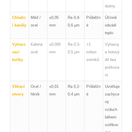
dutiny
Chladic
Měď /
±0,05
Ra 0,4-
Průběžn
Účinně
í kanály
ocel
mm
0,6 μm
é
odvádí
teplo
Vyhazo
Kalená
±0,005
Ra 0,3-
>1
Vyhazuj
vací
ocel
mm
0,5 μm
milion
e hotový
kolíky
snímků
díl bez
poškoze
ní
Větrací
Ocel /
±0,01
Ra 0,2-
Průběžn
Uvolňuje
otvory
hliník
mm
0,4 μm
é
zachyce
ný
vzduch
během
vstřikov