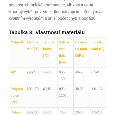
pevnost, chemická konfrontace, vlhkost a cena.
Vhodný výběr povede k dlouhotrvajícím, přesným a
kvalitním výrobkům a sníží počet chyb a odpadů.
Tabulka 3: Vlastnosti materiálu
Materiál
Teplota
Teplota
Vstřiko
Pevnos
Smršťo
tání (°C)
formy
vací
t v tahu
vání (%)
(°C)
tlak
(MPa)
(bar)
ABS
220-240
60-80
900-
40-50
0.5-0.7
1500
Polypro
160-170
40-70
800-
30-35
1.0-1.5
pylen
1200
(PP)
Polyeth
120-180
20-50
700-
20-30
1.5-2.0