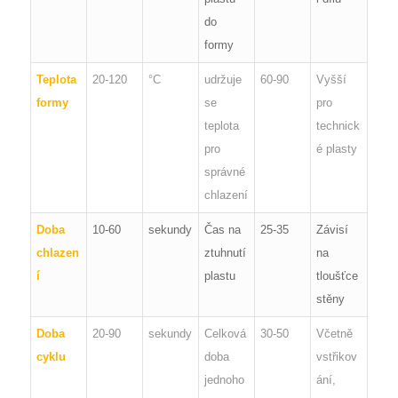
do
formy
Teplota
20-120
°C
udržuje
60-90
Vyšší
formy
se
pro
teplota
technick
pro
é plasty
správné
chlazení
Doba
10-60
sekundy
Čas na
25-35
Závisí
chlazen
ztuhnutí
na
í
plastu
tloušťce
stěny
Doba
20-90
sekundy
Celková
30-50
Včetně
cyklu
doba
vstřikov
jednoho
ání,