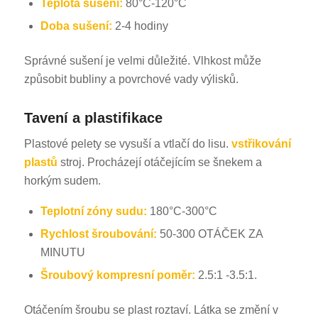
Teplota sušení:
80°C-120°C
Doba sušení:
2-4 hodiny
Správné sušení je velmi důležité. Vlhkost může
způsobit bubliny a povrchové vady výlisků.
Tavení a plastifikace
Plastové pelety se vysuší a vtlačí do lisu.
vstřikování
plastů
stroj. Procházejí otáčejícím se šnekem a
horkým sudem.
Teplotní zóny sudu:
180°C-300°C
Rychlost šroubování:
50-300 OTÁČEK ZA
MINUTU
Šroubový kompresní poměr:
2.5:1 -3.5:1.
Otáčením šroubu se plast roztaví. Látka se změní v