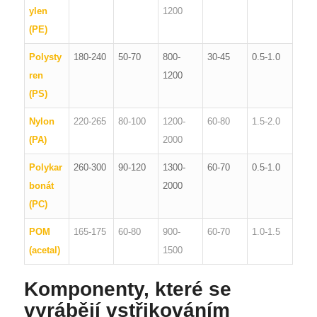
ylen
1200
(PE)
Polysty
180-240
50-70
800-
30-45
0.5-1.0
ren
1200
(PS)
Nylon
220-265
80-100
1200-
60-80
1.5-2.0
(PA)
2000
Polykar
260-300
90-120
1300-
60-70
0.5-1.0
bonát
2000
(PC)
POM
165-175
60-80
900-
60-70
1.0-1.5
(acetal)
1500
Komponenty, které se
vyrábějí vstřikováním