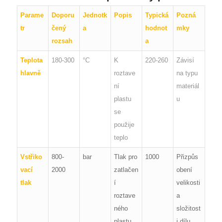
Parame
Doporu
Jednotk
Popis
Typická
Pozná
tr
čený
a
hodnot
mky
rozsah
a
Teplota
180-300
°C
K
220-260
Závisí
hlavně
roztave
na typu
ní
materiál
plastu
u
se
použije
teplo
Vstřiko
800-
bar
Tlak pro
1000
Přizpůs
vací
2000
zatlačen
obení
tlak
í
velikosti
roztave
a
ného
složitost
plastu
i dílu