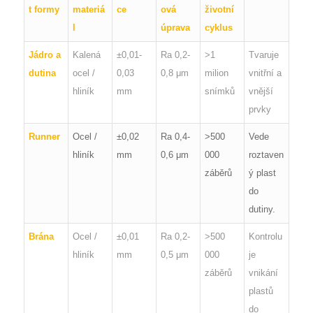
t formy
materiá
ce
ová
životní
l
úprava
cyklus
Jádro a
Kalená
±0,01-
Ra 0,2-
>1
Tvaruje
dutina
ocel /
0,03
0,8 μm
milion
vnitřní a
hliník
mm
snímků
vnější
prvky
Runner
Ocel /
±0,02
Ra 0,4-
>500
Vede
hliník
mm
0,6 μm
000
roztaven
záběrů
ý plast
do
dutiny.
Brána
Ocel /
±0,01
Ra 0,2-
>500
Kontrolu
hliník
mm
0,5 μm
000
je
záběrů
vnikání
plastů
do