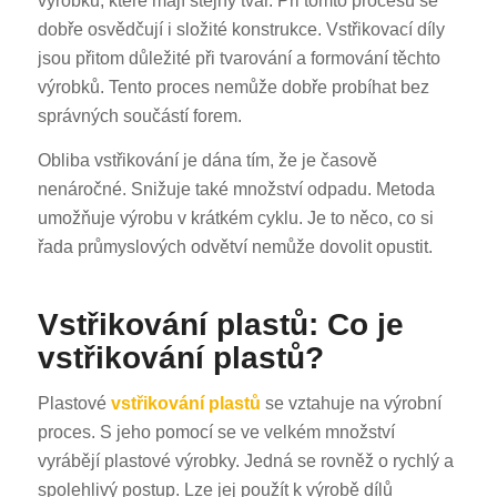
výrobků, které mají stejný tvar. Při tomto procesu se
dobře osvědčují i složité konstrukce. Vstřikovací díly
jsou přitom důležité při tvarování a formování těchto
výrobků. Tento proces nemůže dobře probíhat bez
správných součástí forem.
Obliba vstřikování je dána tím, že je časově
nenáročné. Snižuje také množství odpadu. Metoda
umožňuje výrobu v krátkém cyklu. Je to něco, co si
řada průmyslových odvětví nemůže dovolit opustit.
Vstřikování plastů: Co je
vstřikování plastů?
Plastové
vstřikování plastů
se vztahuje na výrobní
proces. S jeho pomocí se ve velkém množství
vyrábějí plastové výrobky. Jedná se rovněž o rychlý a
spolehlivý postup. Lze jej použít k výrobě dílů