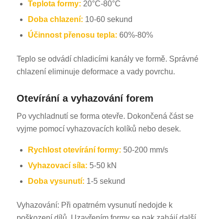
Teplota formy:
20°C-80°C
Doba chlazení:
10-60 sekund
Účinnost přenosu tepla:
60%-80%
Teplo se odvádí chladicími kanály ve formě. Správné
chlazení eliminuje deformace a vady povrchu.
Otevírání a vyhazování forem
Po vychladnutí se forma otevře. Dokončená část se
vyjme pomocí vyhazovacích kolíků nebo desek.
Rychlost otevírání formy:
50-200 mm/s
Vyhazovací síla:
5-50 kN
Doba vysunutí:
1-5 sekund
Vyhazování: Při opatrném vysunutí nedojde k
poškození dílů. Uzavřením formy se pak zahájí další