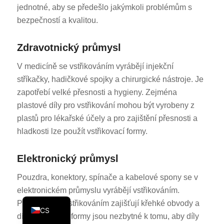
jednotné, aby se předešlo jakýmkoli problémům s
KO
bezpečností a kvalitou.
JA
ES
Zdravotnický průmysl
AR
V medicíně se vstřikováním vyrábějí injekční
TR
stříkačky, hadičkové spojky a chirurgické nástroje. Je
zapotřebí velké přesnosti a hygieny. Zejména
PL
plastové díly pro vstřikování mohou být vyrobeny z
NL
plastů pro lékařské účely a pro zajištění přesnosti a
RU
hladkosti lze použít vstřikovací formy.
DE
Elektronický průmysl
FR
IT
Pouzdra, konektory, spínače a kabelové spony se v
elektronickém průmyslu vyrábějí vstřikováním.
EN
Plastové díly vstřikováním zajišťují křehké obvody a
CS
díly vstřikovací formy jsou nezbytné k tomu, aby díly