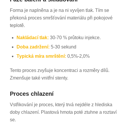
Forma je naplněna a je na ni vyvíjen tlak. Tím se
překoná proces smršťování materiálu při pokojové
teplotě.
Nakládací tlak:
30-70 % průtoku injekce.
Doba zadržení:
5-30 sekund
Typická míra smrštění:
0,5%-2,0%
Tento proces zvyšuje koncentraci a rozměry dílů.
Zmenšuje také vnitřní stenty.
Proces chlazení
Vstřikování je proces, který trvá nejdéle z hlediska
doby chlazení. Plastová hmota poté ztuhne a roztaví
se.