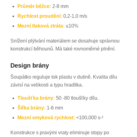
Průměr běžce:
2-8 mm
Rychlost proudění:
0,2-1,0 m/s
Mezní tlaková ztráta:
≤10%
Snížení plýtvání materiálem se dosahuje správnou
konstrukcí běhounů. Má také rovnoměrné plnění.
Design brány
Šoupátko reguluje tok plastu v dutině. Kvalita dílu
závisí na velikosti a typu hradítka.
Tloušťka brány:
50 -80 tloušťky dílu.
Šířka brány:
1-6 mm
Mezní smyková rychlost:
<100,000 s-¹
Konstrukce s pravými vraty eliminuje stopy po