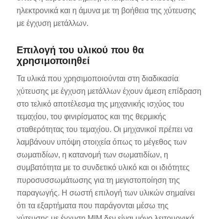
ηλεκτρονικά και η άμυνα με τη βοήθεια της χύτευσης
με έγχυση μετάλλων.
Επιλογή του υλικού που θα
χρησιμοποιηθεί
Τα υλικά που χρησιμοποιούνται στη διαδικασία
ES_MX
χύτευσης με έγχυση μετάλλων έχουν άμεση επίδραση
RO
στο τελικό αποτέλεσμα της μηχανικής ισχύος του
τεμαχίου, του φινιρίσματος και της θερμικής
HU
σταθερότητας του τεμαχίου. Οι μηχανικοί πρέπει να
SV
λαμβάνουν υπόψη στοιχεία όπως το μέγεθος των
NB
σωματιδίων, η κατανομή των σωματιδίων, η
FI
συμβατότητα με το συνδετικό υλικό και οι ιδιότητες
πυροσυσσωμάτωσης για τη μεγιστοποίηση της
DA
παραγωγής. Η σωστή επιλογή των υλικών σημαίνει
CS
ότι τα εξαρτήματα που παράγονται μέσω της
PT
χύτευσης με έγχυση MIM δεν είναι μόνο λειτουργικά