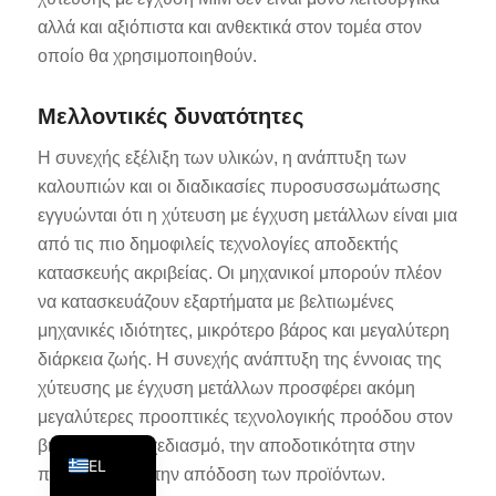
KO
αλλά και αξιόπιστα και ανθεκτικά στον τομέα στον
οποίο θα χρησιμοποιηθούν.
JA
ES
Μελλοντικές δυνατότητες
AR
Η συνεχής εξέλιξη των υλικών, η ανάπτυξη των
TR
καλουπιών και οι διαδικασίες πυροσυσσωμάτωσης
PL
εγγυώνται ότι η χύτευση με έγχυση μετάλλων είναι μια
από τις πιο δημοφιλείς τεχνολογίες αποδεκτής
NL
κατασκευής ακριβείας. Οι μηχανικοί μπορούν πλέον
RU
να κατασκευάζουν εξαρτήματα με βελτιωμένες
DE
μηχανικές ιδιότητες, μικρότερο βάρος και μεγαλύτερη
FR
διάρκεια ζωής. Η συνεχής ανάπτυξη της έννοιας της
χύτευσης με έγχυση μετάλλων προσφέρει ακόμη
IT
μεγαλύτερες προοπτικές τεχνολογικής προόδου στον
EN
βιομηχανικό σχεδιασμό, την αποδοτικότητα στην
EL
παραγωγή και την απόδοση των προϊόντων.