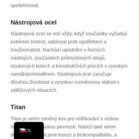
spolehlivosti.
KO
JA
Nástrojová ocel
ES
Nástrojová ocel se volí vždy, když součástky vyžadují
AR
extrémní tvrdost, odolnost proti opotřebení a
TR
houževnatost. Nachází uplatnění v řezných
nástrojích, součástech průmyslových strojů,
PL
ozubených kolech a konstrukčních prvcích s vysokým
NL
namáháním/oděrem. Nástrojová ocel zaručuje
RU
dlouhou životnost a vysokou rozměrovou stálost v
DE
zátěžových situacích.
FR
Titan
IT
Titan je velmi ceněný kov pro vstřikování s nízkou
EN
hmotností a vysokou pevností. Nabízí také velmi
CS
dobrou odolnost proti korozi a biokompatibilitu, a