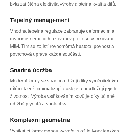
byla zajištěna efektivita výroby a stejná kvalita dílů.
Tepelný management
Vhodná tepelná regulace zabraňuje deformacím a
rovnoměrnému ochlazování v procesu vstřikování
MIM. Tím se zajistí rovnoměrná hustota, pevnost a
povrchová úprava každé součásti.
Snadná údržba
Moderní formy se snadno udržují díky vyměnitelným
dílům, které minimalizují prostoje a prodlužují jejich
životnost. Výroba vstřikováním kovů je díky účinné
údržbě plynulá a spolehlivá.
Komplexní geometrie
Vynikající formy mohou vytvářet složité tvary tenkých