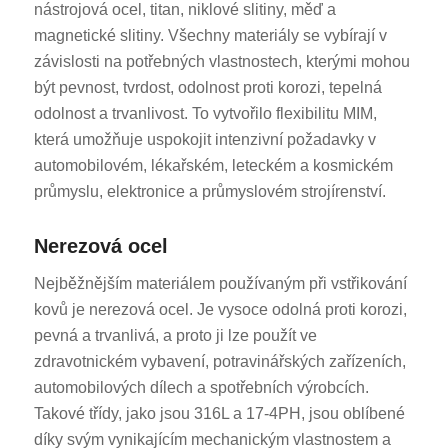
nástrojová ocel, titan, niklové slitiny, měď a
magnetické slitiny. Všechny materiály se vybírají v
závislosti na potřebných vlastnostech, kterými mohou
být pevnost, tvrdost, odolnost proti korozi, tepelná
odolnost a trvanlivost. To vytvořilo flexibilitu MIM,
která umožňuje uspokojit intenzivní požadavky v
automobilovém, lékařském, leteckém a kosmickém
ES_MX
průmyslu, elektronice a průmyslovém strojírenství.
RO
HU
Nerezová ocel
SV
Nejběžnějším materiálem používaným při vstřikování
EL
kovů je nerezová ocel. Je vysoce odolná proti korozi,
pevná a trvanlivá, a proto ji lze použít ve
NB
zdravotnickém vybavení, potravinářských zařízeních,
FI
automobilových dílech a spotřebních výrobcích.
DA
Takové třídy, jako jsou 316L a 17-4PH, jsou oblíbené
PT
díky svým vynikajícím mechanickým vlastnostem a