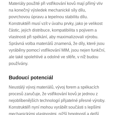
Materiály použité při vstřikování kovů mají přímý vliv
na konečný výsledek mechanické síly dílu,
povrchovou úpravu a tepelnou stabilitu dílu.
Konstruktéři musí vzít v úvahu prvky, jako je velikost
částic, jejich distribuce, kompatibilita s pojivem a
vlastnosti při spékání, aby maximalizovali výrobu.
Správná volba materiálů znamená, že díly, které jsou
vyráběny pomocí vstřikování MIM, jsou nejen funkční,
ale také spolehlivé a odolné ve sféře, v níž budou
používány.
Budoucí potenciál
Neustálý vývoj materiálů, vývoj forem a spékacích
procesů zaručuje, že vstřikování kovů je jednou z
nejoblíbenějších technologií přijatelné přesné výroby.
Konstruktéři nyní mohou vyrábět součásti s lepšími
mechanickými vlastnostmi, nižší hmotností a delší