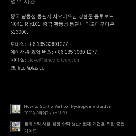
업무 시간
중국 광둥성 둥관시 차오터우진 징롄쿤 동후로드
N041, Rm101, 중국 광둥성 둥관시 차오터우타운.
523000.
ES_MX
모바일: +86 135 30801277
RO
웨이챗/왓츠업 번호: + 86 135 3080 1277
HU
이메일:
steve@sincere-tech.com
웹: http://plas.co
SV
EL
NB
FI
How to Start a Vertical Hydroponic Garden
DA
2026年8月9日 - am11:03
CS
플라스틱 사출 성형 수탁 생산: 현대 기업을 위한 종합
PT
가이드