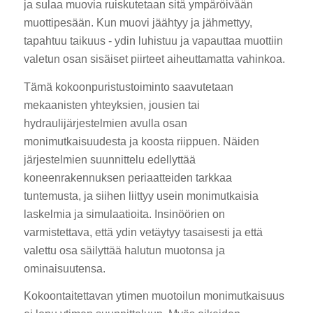
ja sulaa muovia ruiskutetaan sitä ympäröivään
muottipesään. Kun muovi jäähtyy ja jähmettyy,
tapahtuu taikuus - ydin luhistuu ja vapauttaa muottiin
valetun osan sisäiset piirteet aiheuttamatta vahinkoa.
Tämä kokoonpuristustoiminto saavutetaan
mekaanisten yhteyksien, jousien tai
hydraulijärjestelmien avulla osan
monimutkaisuudesta ja koosta riippuen. Näiden
järjestelmien suunnittelu edellyttää
koneenrakennuksen periaatteiden tarkkaa
tuntemusta, ja siihen liittyy usein monimutkaisia
laskelmia ja simulaatioita. Insinöörien on
varmistettava, että ydin vetäytyy tasaisesti ja että
valettu osa säilyttää halutun muotonsa ja
ominaisuutensa.
Kokoontaitettavan ytimen muotoilun monimutkaisuus