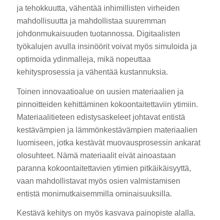
ja tehokkuutta, vähentää inhimillisten virheiden
mahdollisuutta ja mahdollistaa suuremman
johdonmukaisuuden tuotannossa. Digitaalisten
työkalujen avulla insinöörit voivat myös simuloida ja
optimoida ydinmalleja, mikä nopeuttaa
kehitysprosessia ja vähentää kustannuksia.
Toinen innovaatioalue on uusien materiaalien ja
pinnoitteiden kehittäminen kokoontaitettaviin ytimiin.
Materiaalitieteen edistysaskeleet johtavat entistä
kestävämpien ja lämmönkestävämpien materiaalien
luomiseen, jotka kestävät muovausprosessin ankarat
olosuhteet. Nämä materiaalit eivät ainoastaan
paranna kokoontaitettavien ytimien pitkäikäisyyttä,
vaan mahdollistavat myös osien valmistamisen
entistä monimutkaisemmilla ominaisuuksilla.
Kestävä kehitys on myös kasvava painopiste alalla.