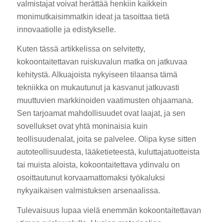
valmistajat voivat herättää henkiin kaikkein
monimutkaisimmatkin ideat ja tasoittaa tietä
innovaatiolle ja edistykselle.
Kuten tässä artikkelissa on selvitetty,
kokoontaitettavan ruiskuvalun matka on jatkuvaa
kehitystä. Alkuajoista nykyiseen tilaansa tämä
tekniikka on mukautunut ja kasvanut jatkuvasti
muuttuvien markkinoiden vaatimusten ohjaamana.
Sen tarjoamat mahdollisuudet ovat laajat, ja sen
sovellukset ovat yhtä moninaisia kuin
teollisuudenalat, joita se palvelee. Olipa kyse sitten
autoteollisuudesta, lääketieteestä, kuluttajatuotteista
tai muista aloista, kokoontaitettava ydinvalu on
osoittautunut korvaamattomaksi työkaluksi
nykyaikaisen valmistuksen arsenaalissa.
Tulevaisuus lupaa vielä enemmän kokoontaitettavan