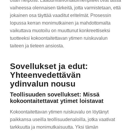
osan helposti. Laadunvalvontatoimenpiteet ovat tässä
vaiheessa olennaisen tärkeitä, jotta varmistetaan, että
jokainen osa täyttää vaaditut eritelmät. Prosessin
lopussa kerran monimutkainen ja mahdottomalta
vaikuttava muotoilu on muuttunut konkreettiseksi
tuotteeksi kokoontaitettavan ytimen ruiskuvalun
taiteen ja tieteen ansiosta.
Sovellukset ja edut:
Yhteenvedettävän
ydinvalun nousu
Teollisuuden sovellukset: Missä
kokoontaitettavat ytimet loistavat
Kokoontaitettavan ytimen ruiskuvalu on löytänyt
paikkansa useilla teollisuudenaloilla, jotka vaativat
tarkkuutta ja monimutkaisuutta. Yksi tämän