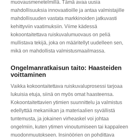
muovausmenetelmillä. Tämä avaa uusia
mahdollisuuksia innovaatioille ja antaa valmistajille
mahdollisuuden vastata markkinoiden jatkuvasti
kehittyviin vaatimuksiin. Viime kädessä
kokoontaitettava ruiskuvalumuovaus on peliä
mullistava tekijä, joka on määritellyt uudelleen sen,
mikä on mahdollista valmistusmaailmassa.
Ongelmanratkaisun taito: Haasteiden
voittaminen
Vaikka kokoontaitettava ruiskuvaluprosessi tarjoaa
lukuisia etuja, siinä on myös omat haasteensa.
Kokoontaitettavien ytimien suunnittelu ja valmistus
edellyttää mekaniikan ja materiaalien syvällistä
tuntemusta, ja jokainen virheaskel voi johtaa
ongelmiin, kuten ytimen vinoutumiseen tai kappaleen
muodonmuutokseen. Insinöörien on pohdittava