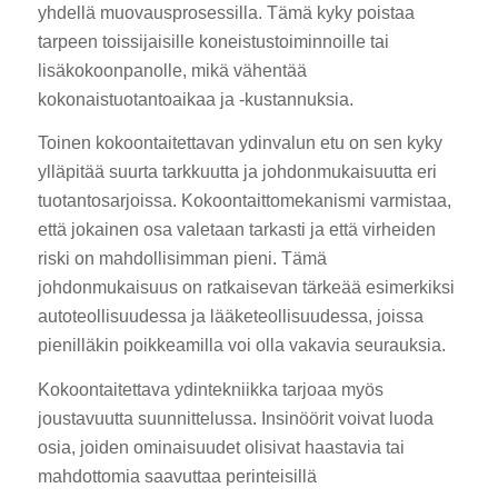
yhdellä muovausprosessilla. Tämä kyky poistaa
tarpeen toissijaisille koneistustoiminnoille tai
lisäkokoonpanolle, mikä vähentää
kokonaistuotantoaikaa ja -kustannuksia.
Toinen kokoontaitettavan ydinvalun etu on sen kyky
ylläpitää suurta tarkkuutta ja johdonmukaisuutta eri
tuotantosarjoissa. Kokoontaittomekanismi varmistaa,
että jokainen osa valetaan tarkasti ja että virheiden
riski on mahdollisimman pieni. Tämä
johdonmukaisuus on ratkaisevan tärkeää esimerkiksi
autoteollisuudessa ja lääketeollisuudessa, joissa
pienilläkin poikkeamilla voi olla vakavia seurauksia.
Kokoontaitettava ydintekniikka tarjoaa myös
joustavuutta suunnittelussa. Insinöörit voivat luoda
osia, joiden ominaisuudet olisivat haastavia tai
mahdottomia saavuttaa perinteisillä