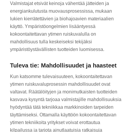
Valmistajat etsivät keinoja vähentää jätteiden ja
energiankulutusta muovausprosessissa, mukaan
lukien kierrätettävien ja biohajoavien materiaalien
käyttö. Ympäristöongelmien lisääntyessä
kokoontaitettavan ytimen ruiskuvalulla on
mahdollisuus tulla keskeiseksi tekijäksi
ympäristöystävällisten tuotteiden luomisessa.
Tuleva tie: Mahdollisuudet ja haasteet
Kun katsomme tulevaisuuteen, kokoontaitettavan
ytimen ruiskuvaluprosessin mahdollisuudet ovat
valtavat. Räätälöityjen ja monimutkaisten tuotteiden
kasvava kysyntä tarjoaa valmistajille mahdollisuuksia
hyödyntää tätä tekniikkaa markkinoiden tarpeiden
täyttämiseksi. Ottamalla käyttöön kokoontaitettavan
ytimen tekniikoita yritykset voivat erottautua
kilpailussa ja tarjota ainutlaatuisia ratkaisuja