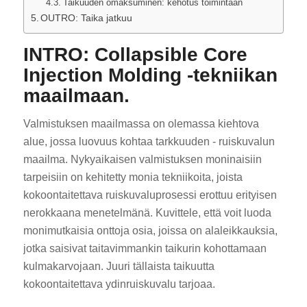
Taikuuden omaksuminen: kehotus toimintaan
OUTRO: Taika jatkuu
INTRO: Collapsible Core
Injection Molding -tekniikan
maailmaan.
Valmistuksen maailmassa on olemassa kiehtova
alue, jossa luovuus kohtaa tarkkuuden - ruiskuvalun
maailma. Nykyaikaisen valmistuksen moninaisiin
tarpeisiin on kehitetty monia tekniikoita, joista
kokoontaitettava ruiskuvaluprosessi erottuu erityisen
nerokkaana menetelmänä. Kuvittele, että voit luoda
monimutkaisia onttoja osia, joissa on alaleikkauksia,
jotka saisivat taitavimmankin taikurin kohottamaan
kulmakarvojaan. Juuri tällaista taikuutta
kokoontaitettava ydinruiskuvalu tarjoaa.