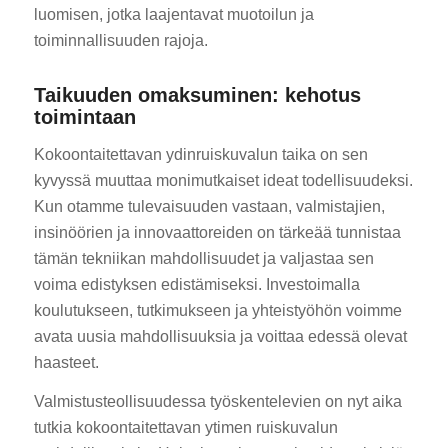
luomisen, jotka laajentavat muotoilun ja
toiminnallisuuden rajoja.
Taikuuden omaksuminen: kehotus
toimintaan
Kokoontaitettavan ydinruiskuvalun taika on sen
kyvyssä muuttaa monimutkaiset ideat todellisuudeksi.
Kun otamme tulevaisuuden vastaan, valmistajien,
insinöörien ja innovaattoreiden on tärkeää tunnistaa
tämän tekniikan mahdollisuudet ja valjastaa sen
voima edistyksen edistämiseksi. Investoimalla
koulutukseen, tutkimukseen ja yhteistyöhön voimme
avata uusia mahdollisuuksia ja voittaa edessä olevat
haasteet.
Valmistusteollisuudessa työskentelevien on nyt aika
tutkia kokoontaitettavan ytimen ruiskuvalun