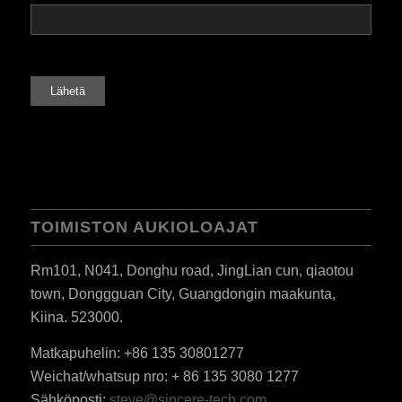
TOIMISTON AUKIOLOAJAT
Rm101, N041, Donghu road, JingLian cun, qiaotou
town, Donggguan City, Guangdongin maakunta,
Kiina. 523000.
Matkapuhelin: +86 135 30801277
Weichat/whatsup nro: + 86 135 3080 1277
Sähköposti:
steve@sincere-tech.com
ES_MX