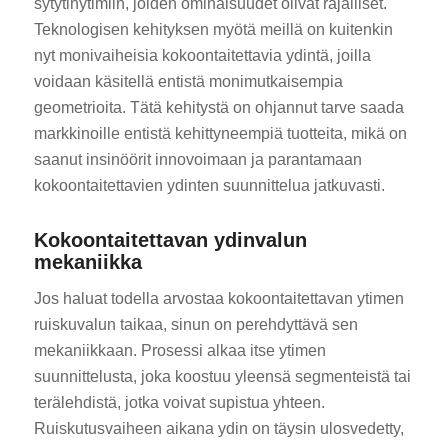
sytytinytimiin, joiden ominaisuudet olivat rajalliset.
Teknologisen kehityksen myötä meillä on kuitenkin
nyt monivaiheisia kokoontaitettavia ydintä, joilla
voidaan käsitellä entistä monimutkaisempia
geometrioita. Tätä kehitystä on ohjannut tarve saada
markkinoille entistä kehittyneempiä tuotteita, mikä on
saanut insinöörit innovoimaan ja parantamaan
kokoontaitettavien ydinten suunnittelua jatkuvasti.
Kokoontaitettavan ydinvalun
mekaniikka
Jos haluat todella arvostaa kokoontaitettavan ytimen
ruiskuvalun taikaa, sinun on perehdyttävä sen
mekaniikkaan. Prosessi alkaa itse ytimen
suunnittelusta, joka koostuu yleensä segmenteistä tai
terälehdistä, jotka voivat supistua yhteen.
Ruiskutusvaiheen aikana ydin on täysin ulosvedetty,