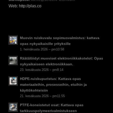
Web: http://plas.co
RO
HU
SV
EL
Muovin ruiskuvalu sopimusvalmistus: kattava
NB
opas nykyaikaisille yrityksille
DA
1. heinäkuuta 2026 – pm10:58
CS
Räätälöidyt muoviset elektroniikkakotelot: Opas
nykyaikaiseen elektroniikkaan.
PT
23. kesäkuuta 2026 – pm8:14
KO
HDPE-ruiskupuristus: Kattava opas
JA
materiaaleihin, prosesseihin, etuihin ja
käyttökohteisiin
ES
21. kesäkuuta 2026 – pm11:55
AR
PTFE-koneistetut osat: Kattava opas
TR
tarkkuuspolymeerivalmistukseen