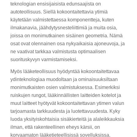
teknologian ensisijaisista edunsaajista on
autoteollisuus. Siellä kokoontaitettavia ytimiä
käytetään valmistettaessa komponentteja, kuten
ilmakanavia, jäähdytysnesteliittimiä ja muita osia,
joissa on monimutkainen sisäinen geometria. Nämä
osat ovat olennainen osa nykyaikaisia ajoneuvoja, ja
ne vaativat tarkkaa valmistusta optimaalisen
suorituskyvyn varmistamiseksi.
Myös lääketeollisuus hyödyntää kokoontaitettavaa
ydinteknologiaa muodoltaan ja ominaisuuksiltaan
monimutkaisten osien valmistuksessa. Esimerkiksi
ruiskujen rungot, lääkinnällisten laitteiden kotelot ja
muut laitteet hyötyvät kokoontaitettavan ytimen valun
tarjoamasta tarkkuudesta ja luotettavuudesta. Kyky
luoda yksityiskohtaisia sisäkierteitä ja alaleikkauksia
ilman, että rakenteellinen eheys kärsii, on
korvaamaton lääketieteellisissä sovelluksissa.