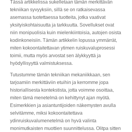
Tässä artikkelissa sukelletaan tämän merkittävän
tekniikan syvyyksiin, sillä se on ratkaisevassa
asemassa tuotettaessa tuotteita, jotka vaativat
yksityiskohtaisuutta ja tarkkuutta. Sovellukset ovat
niin monipuolisia kuin mielenkiintoisia, autojen osista
kodinkoneisiin. Tämän artikkelin lopussa ymmärrät,
miten kokoontaitettavan ytimen ruiskuvaluprosessi
toimii, mutta myös arvostat sen älykkyyttä ja
hyödyllisyyttä valmistuksessa.
Tutustumme tämän tekniikan mekaniikkaan, sen
tarjoamiin merkittäviin etuihin ja kerromme jopa
historiallisesta kontekstista, jotta voimme osoittaa,
miten tämä menetelmä on kehittynyt ajan myötä.
Esimerkkien ja asiantuntijoiden näkemysten avulla
selvitämme, miksi kokoontaitettava
ydinruiskuvalumenetelmä on hyvä valinta
monimutkaisten muottien suunnittelussa. Olitpa sitten