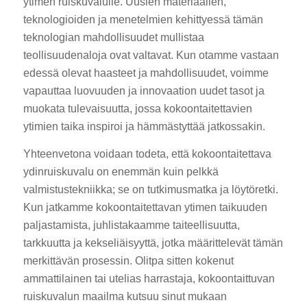
ytimen ruiskuvalulle. Uusien materiaalien,
teknologioiden ja menetelmien kehittyessä tämän
teknologian mahdollisuudet mullistaa
teollisuudenaloja ovat valtavat. Kun otamme vastaan
edessä olevat haasteet ja mahdollisuudet, voimme
vapauttaa luovuuden ja innovaation uudet tasot ja
muokata tulevaisuutta, jossa kokoontaitettavien
ytimien taika inspiroi ja hämmästyttää jatkossakin.
Yhteenvetona voidaan todeta, että kokoontaitettava
ydinruiskuvalu on enemmän kuin pelkkä
valmistustekniikka; se on tutkimusmatka ja löytöretki.
Kun jatkamme kokoontaitettavan ytimen taikuuden
paljastamista, juhlistakaamme taiteellisuutta,
tarkkuutta ja kekseliäisyyttä, jotka määrittelevät tämän
merkittävän prosessin. Olitpa sitten kokenut
ammattilainen tai utelias harrastaja, kokoontaittuvan
ruiskuvalun maailma kutsuu sinut mukaan