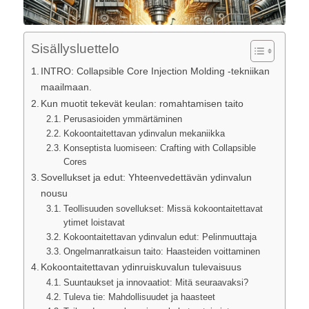
Sisällysluettelo
INTRO: Collapsible Core Injection Molding -tekniikan
maailmaan.
Kun muotit tekevät keulan: romahtamisen taito
Perusasioiden ymmärtäminen
Kokoontaitettavan ydinvalun mekaniikka
Konseptista luomiseen: Crafting with Collapsible
Cores
Sovellukset ja edut: Yhteenvedettävän ydinvalun
nousu
Teollisuuden sovellukset: Missä kokoontaitettavat
ytimet loistavat
Kokoontaitettavan ydinvalun edut: Pelinmuuttaja
Ongelmanratkaisun taito: Haasteiden voittaminen
Kokoontaitettavan ydinruiskuvalun tulevaisuus
Suuntaukset ja innovaatiot: Mitä seuraavaksi?
Tuleva tie: Mahdollisuudet ja haasteet