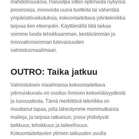
mahdollisuuksia. Halusitpa sitten optimoida nykyisiä
prosesseja, innovoida uusia tuotteita tai vähentää
ympäristövaikutuksia, kokoontaitettava ydintekniikka
tarjoaa tien eteenpäin. Käyttämällä tätä taikaa
voimme luoda tehokkaamman, kestävämmän ja
innovatiivisemman tulevaisuuden
valmistusmaailmaan.
OUTRO: Taika jatkuu
Valmistuksen maailmassa kokoontaitettava
ydinruiskuvalu on osoitus ihmisen kekseliäisyydestä
ja luovuudesta. Tämä merkittävä tekniikka on
muuttanut tapaa, jolla lähestymme monimutkaisia
malleja, ja tarjoaa ratkaisun, jossa yhdistyvät
tarkkuus, tehokkuus ja taiteellisuus.
Kokoontaitettavien ytimien taikuuden avulla