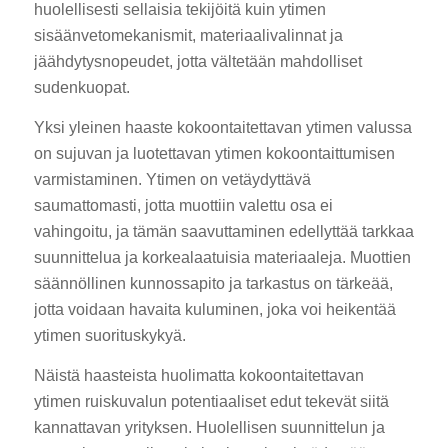
huolellisesti sellaisia tekijöitä kuin ytimen
sisäänvetomekanismit, materiaalivalinnat ja
jäähdytysnopeudet, jotta vältetään mahdolliset
sudenkuopat.
Yksi yleinen haaste kokoontaitettavan ytimen valussa
on sujuvan ja luotettavan ytimen kokoontaittumisen
varmistaminen. Ytimen on vetäydyttävä
saumattomasti, jotta muottiin valettu osa ei
vahingoitu, ja tämän saavuttaminen edellyttää tarkkaa
suunnittelua ja korkealaatuisia materiaaleja. Muottien
säännöllinen kunnossapito ja tarkastus on tärkeää,
jotta voidaan havaita kuluminen, joka voi heikentää
ytimen suorituskykyä.
Näistä haasteista huolimatta kokoontaitettavan
ytimen ruiskuvalun potentiaaliset edut tekevät siitä
kannattavan yrityksen. Huolellisen suunnittelun ja