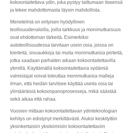
kokoontaitettava ydin, joka pystyy taittumaan itseensä
ja tekee mahdottomasta täysin mahdollista.
Menetelmä on erityisen hyödyllinen
teollisuudenaloilla, joilla tarkkuus ja monimutkaisuus
ovat ehdottoman tärkeitä. Esimerkiksi
autoteollisuudessa tarvitaan usein osia, joissa on
kierteitä, sivuaukkoja tai muita monimutkaisia piirteitä,
jotka saadaan parhaiten aikaan kokoontaitettavilla
ytimillä. Käyttämällä kokoontaitettavia sydämiä
valmistajat voivat toteuttaa monimutkaisia malleja
ilman, että heidän tarvitsee käyttää useita osia tai
ylimääräisiä kokoonpanoprosesseja, mikä säästää
sekä aikaa että rahaa.
Vuosien mittaan kokoontaitettavan ydinteknologian
kehitys on edistynyt merkittävästi. Aluksi keskityttiin
yksinkertaisiin yksitoimisiin kokoontaitettaviin