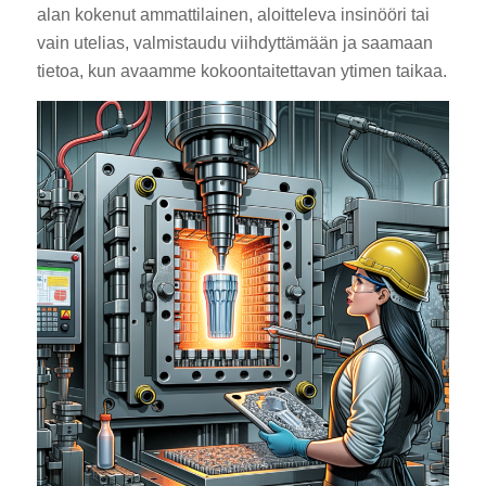
alan kokenut ammattilainen, aloitteleva insinööri tai
vain utelias, valmistaudu viihdyttämään ja saamaan
tietoa, kun avaamme kokoontaitettavan ytimen taikaa.