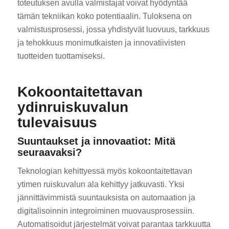
toteutuksen avulla valmistajat voivat hyödyntää
tämän tekniikan koko potentiaalin. Tuloksena on
valmistusprosessi, jossa yhdistyvät luovuus, tarkkuus
ja tehokkuus monimutkaisten ja innovatiivisten
tuotteiden tuottamiseksi.
Kokoontaitettavan
ydinruiskuvalun
tulevaisuus
Suuntaukset ja innovaatiot: Mitä
seuraavaksi?
Teknologian kehittyessä myös kokoontaitettavan
ytimen ruiskuvalun ala kehittyy jatkuvasti. Yksi
jännittävimmistä suuntauksista on automaation ja
digitalisoinnin integroiminen muovausprosessiin.
Automatisoidut järjestelmät voivat parantaa tarkkuutta