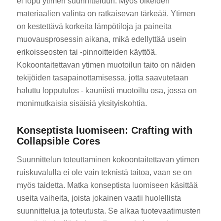
ei lopu ytimen suunnitteluun. Myös oikeiden
materiaalien valinta on ratkaisevan tärkeää. Ytimen
on kestettävä korkeita lämpötiloja ja paineita
muovausprosessin aikana, mikä edellyttää usein
erikoisseosten tai -pinnoitteiden käyttöä.
Kokoontaitettavan ytimen muotoilun taito on näiden
tekijöiden tasapainottamisessa, jotta saavutetaan
haluttu lopputulos - kauniisti muotoiltu osa, jossa on
monimutkaisia sisäisiä yksityiskohtia.
Konseptista luomiseen: Crafting with
Collapsible Cores
Suunnittelun toteuttaminen kokoontaitettavan ytimen
ruiskuvalulla ei ole vain teknistä taitoa, vaan se on
myös taidetta. Matka konseptista luomiseen käsittää
useita vaiheita, joista jokainen vaatii huolellista
suunnittelua ja toteutusta. Se alkaa tuotevaatimusten