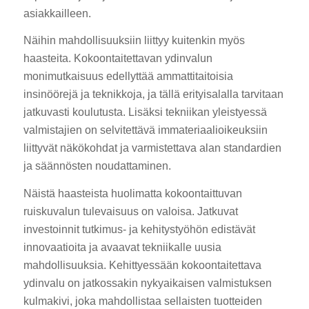
asiakkailleen.
Näihin mahdollisuuksiin liittyy kuitenkin myös
haasteita. Kokoontaitettavan ydinvalun
monimutkaisuus edellyttää ammattitaitoisia
insinöörejä ja teknikkoja, ja tällä erityisalalla tarvitaan
jatkuvasti koulutusta. Lisäksi tekniikan yleistyessä
valmistajien on selvitettävä immateriaalioikeuksiin
liittyvät näkökohdat ja varmistettava alan standardien
ja säännösten noudattaminen.
Näistä haasteista huolimatta kokoontaittuvan
ruiskuvalun tulevaisuus on valoisa. Jatkuvat
investoinnit tutkimus- ja kehitystyöhön edistävät
innovaatioita ja avaavat tekniikalle uusia
mahdollisuuksia. Kehittyessään kokoontaitettava
ydinvalu on jatkossakin nykyaikaisen valmistuksen
kulmakivi, joka mahdollistaa sellaisten tuotteiden