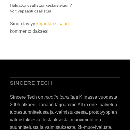
Haluatko osallistua keskusteluun?
Voit vapaasti osallistua!
Sinun täytyy
kirjautua sisään
kommentoidaksesi.
SINCERE TECH
Sincere Tech on
muotin toimittaja
Kiinassa vuodesta
2005 alkaen. Tänään tarjoamme All in one -palvelua
tuotesuunnittelusta ja -valmistuksesta, prototyyppien
valmistuksesta, testauksesta, muovimuottien
suunnittelusta ja valmistuksesta, 2k-muovivalusta,