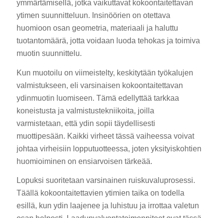
ymmärtämisellä, jotka vaikuttavat kokoontaitettavan
ytimen suunnitteluun. Insinöörien on otettava
huomioon osan geometria, materiaali ja haluttu
tuotantomäärä, jotta voidaan luoda tehokas ja toimiva
muotin suunnittelu.
Kun muotoilu on viimeistelty, keskitytään työkalujen
valmistukseen, eli varsinaisen kokoontaitettavan
ydinmuotin luomiseen. Tämä edellyttää tarkkaa
koneistusta ja valmistustekniikoita, joilla
varmistetaan, että ydin sopii täydellisesti
muottipesään. Kaikki virheet tässä vaiheessa voivat
johtaa virheisiin lopputuotteessa, joten yksityiskohtien
huomioiminen on ensiarvoisen tärkeää.
Lopuksi suoritetaan varsinainen ruiskuvaluprosessi.
Täällä kokoontaitettavien ytimien taika on todella
esillä, kun ydin laajenee ja luhistuu ja irrottaa valetun