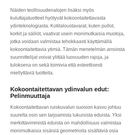
Näiden teollisuudenalojen lisäksi myös
kuluttajatuotteet hyötyvät kokoontaitettavasta
ydinteknologiasta. Kotitaloustavarat, kuten pullot,
korkit ja säiliöt, vaativat usein monimutkaisia muotoja,
jotka voidaan valmistaa tehokkaasti käyttämällä
kokoontaitettavia ytimiä. Tämän menetelmän ansiosta
suunnittelijat voivat ylittää luovuuden rajoja, ja
tuloksena on sekä toimivia että esteettisesti
miellyttäviä tuotteita.
Kokoontaitettavan ydinvalun edut:
Pelinmuuttaja
Kokoontaitettavan ruiskuvalun suosion kasvu johtuu
suurelta osin sen tarjoamista lukuisista eduista. Yksi
merkittävimmistä eduista on mahdollisuus valmistaa
monimutkaisia sisäisiä geometrioita sisältäviä osia