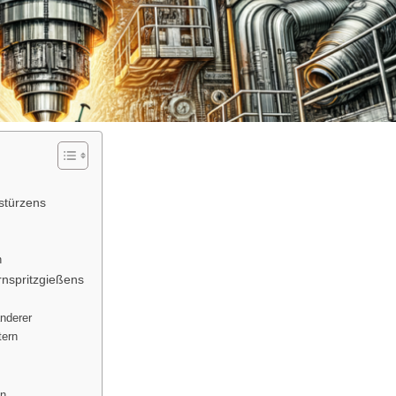
stürzens
n
nspritzgießens
änderer
tern
en