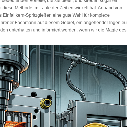
 bedeutenden Vorteile, die sie bietet, und streuen sogar ein
h diese Methode im Laufe der Zeit entwickelt hat. Anhand von
 Einfallkern-Spritzgießen eine gute Wahl für komplexe
rfahrener Fachmann auf diesem Gebiet, ein angehender Ingenieu
rden unterhalten und informiert werden, wenn wir die Magie des