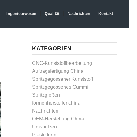
Ingenieurwesen
Qualität
Nachrichten
Kontakt
KATEGORIEN
CNC-Kunststoffbearbeitung
Auftragsfertigung China
Spritzgegossener Kunststoff
Spritzgegossenes Gummi
Spritzgießen
formenhersteller china
Nachrichten
OEM-Herstellung China
Umspritzen
Plastikform