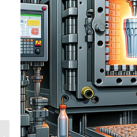
Spritzgießen mit
nylonverstärktem