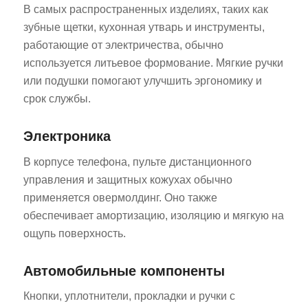
В самых распространенных изделиях, таких как
зубные щетки, кухонная утварь и инструменты,
работающие от электричества, обычно
используется литьевое формование. Мягкие ручки
или подушки помогают улучшить эргономику и
срок службы.
ES_MX
Электроника
RO
В корпусе телефона, пульте дистанционного
HU
управления и защитных кожухах обычно
SV
применяется овермолдинг. Оно также
EL
обеспечивает амортизацию, изоляцию и мягкую на
ощупь поверхность.
NB
FI
Автомобильные компоненты
DA
Кнопки, уплотнители, прокладки и ручки с
CS