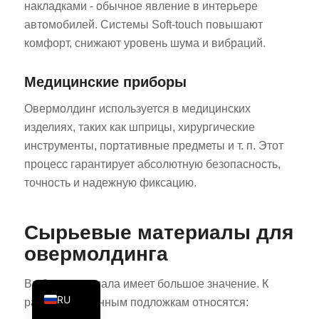
накладками - обычное явление в интерьере
PT
автомобилей. Системы Soft-touch повышают
KO
комфорт, снижают уровень шума и вибраций.
JA
Медицинские приборы
ES
Овермолдинг используется в медицинских
AR
изделиях, таких как шприцы, хирургические
TR
инструменты, портативные предметы и т. п. Этот
PL
процесс гарантирует абсолютную безопасность,
NL
точность и надежную фиксацию.
DE
Сырьевые материалы для
FR
овермолдинга
IT
EN
Выбор материала имеет большое значение. К
RU
распространенным подложкам относятся: