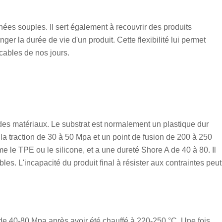
es souples. Il sert également à recouvrir des produits
ger la durée de vie d'un produit. Cette flexibilité lui permet
icables de nos jours.
s matériaux. Le substrat est normalement un plastique dur
la traction de 30 à 50 Mpa et un point de fusion de 200 à 250
le TPE ou le silicone, et a une dureté Shore A de 40 à 80. Il
es. L'incapacité du produit final à résister aux contraintes peut
de 40-80 Mpa après avoir été chauffé à 220-250 °C. Une fois