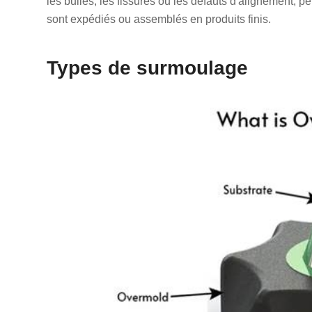
les bulles, les fissures ou les défauts d'alignement, 
sont expédiés ou assemblés en produits finis.
Types de surmoulage