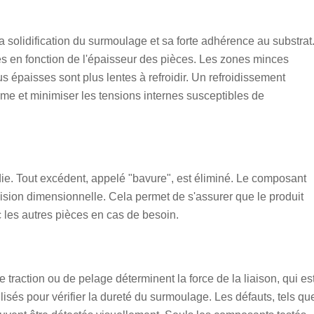
 la solidification du surmoulage et sa forte adhérence au substrat
s en fonction de l'épaisseur des pièces. Les zones minces
s épaisses sont plus lentes à refroidir. Un refroidissement
rme et minimiser les tensions internes susceptibles de
die. Tout excédent, appelé "bavure", est éliminé. Le composant
écision dimensionnelle. Cela permet de s'assurer que le produit
c les autres pièces en cas de besoin.
de traction ou de pelage déterminent la force de la liaison, qui es
isés pour vérifier la dureté du surmoulage. Les défauts, tels qu