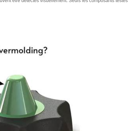
peuvent être détectés visuellement. Seuls les composants testés