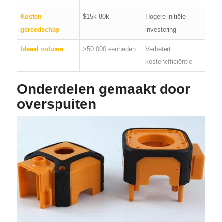
Kosten
$15k-80k
Hogere initiële
gereedschap
investering
Ideaal volume
>50.000 eenheden
Verbetert
kostenefficiëntie
Onderdelen gemaakt door
overspuiten