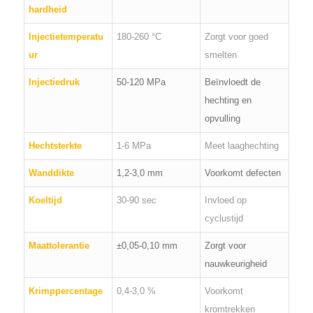
hardheid
Injectietemperatu
180-260 °C
Zorgt voor goed
ur
smelten
Injectiedruk
50-120 MPa
Beïnvloedt de
hechting en
opvulling
Hechtsterkte
1-6 MPa
Meet laaghechting
Wanddikte
1,2-3,0 mm
Voorkomt defecten
Koeltijd
30-90 sec
Invloed op
cyclustijd
Maattolerantie
±0,05-0,10 mm
Zorgt voor
nauwkeurigheid
Krimppercentage
0,4-3,0 %
Voorkomt
kromtrekken