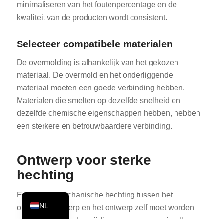
minimaliseren van het foutenpercentage en de
PT
kwaliteit van de producten wordt consistent.
KO
Selecteer compatibele materialen
JA
ES
De overmolding is afhankelijk van het gekozen
materiaal. De overmold en het onderliggende
AR
materiaal moeten een goede verbinding hebben.
TR
Materialen die smelten op dezelfde snelheid en
PL
dezelfde chemische eigenschappen hebben, hebben
RU
een sterkere en betrouwbaardere verbinding.
DE
Ontwerp voor sterke
FR
hechting
IT
EN
Een goede mechanische hechting tussen het
NL
onderdeelontwerp en het ontwerp zelf moet worden