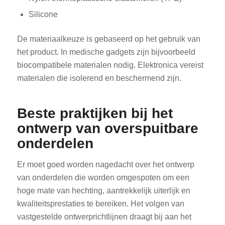
Silicone
De materiaalkeuze is gebaseerd op het gebruik van
het product. In medische gadgets zijn bijvoorbeeld
biocompatibele materialen nodig. Elektronica vereist
materialen die isolerend en beschermend zijn.
ES_MX
RO
Beste praktijken bij het
HU
ontwerp van overspuitbare
SV
onderdelen
EL
Er moet goed worden nagedacht over het ontwerp
NB
van onderdelen die worden omgespoten om een
FI
hoge mate van hechting, aantrekkelijk uiterlijk en
kwaliteitsprestaties te bereiken. Het volgen van
DA
vastgestelde ontwerprichtlijnen draagt bij aan het
CS