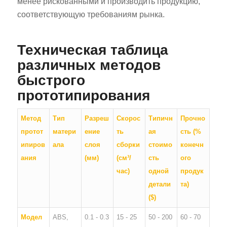
менее рискованными и производить продукцию,
соответствующую требованиям рынка.
Техническая таблица
различных методов
быстрого
прототипирования
Метод
Тип
Разреш
Скорос
Типичн
Прочно
протот
матери
ение
ть
ая
сть (%
ипиров
ала
слоя
сборки
стоимо
конечн
ания
(мм)
(см³/
сть
ого
час)
одной
продук
детали
та)
($)
Модел
ABS,
0.1 - 0.3
15 - 25
50 - 200
60 - 70