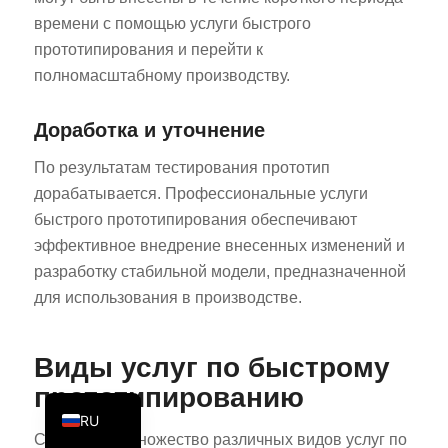
времени с помощью услуги быстрого
PT
прототипирования и перейти к
KO
полномасштабному производству.
JA
ES
Доработка и уточнение
AR
По результатам тестирования прототип
TR
дорабатывается. Профессиональные услуги
быстрого прототипирования обеспечивают
PL
эффективное внедрение внесенных изменений и
NL
разработку стабильной модели, предназначенной
DE
для использования в производстве.
FR
IT
Виды услуг по быстрому
EN
прототипированию
RU
Существует множество различных видов услуг по