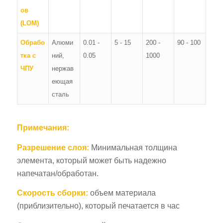
ов
(LOM)
Обрабо
Алюми
0.01 -
5 - 15
200 -
90 - 100
тка с
ний,
0.05
1000
ЧПУ
нержав
еющая
сталь
Примечания:
Разрешение слоя:
Минимальная толщина
элемента, который может быть надежно
напечатан/обработан.
Скорость сборки:
объем материала
(приблизительно), который печатается в час