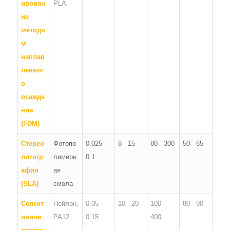
ирован
PLA
ие
методо
м
наплав
ленног
о
осажде
ния
(FDM)
Стерео
Фотопо
0.025 -
8 - 15
80 - 300
50 - 65
литогр
лимерн
0.1
афия
ая
(SLA)
смола
Селект
Нейлон,
0.05 -
10 - 20
100 -
80 - 90
ивное
PA12
0.15
400