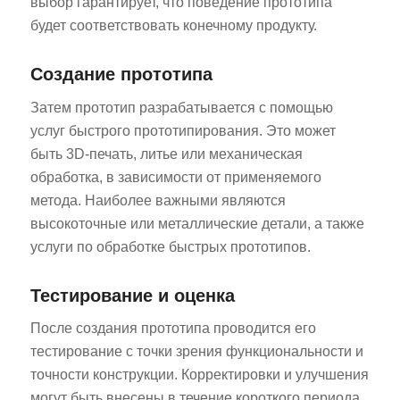
выбор гарантирует, что поведение прототипа
будет соответствовать конечному продукту.
Создание прототипа
Затем прототип разрабатывается с помощью
услуг быстрого прототипирования. Это может
быть 3D-печать, литье или механическая
ES_MX
обработка, в зависимости от применяемого
RO
метода. Наиболее важными являются
HU
высокоточные или металлические детали, а также
SV
услуги по обработке быстрых прототипов.
EL
Тестирование и оценка
NB
После создания прототипа проводится его
FI
тестирование с точки зрения функциональности и
DA
точности конструкции. Корректировки и улучшения
CS
могут быть внесены в течение короткого периода