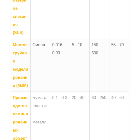
лазерн
ое
спекан
ие
(SLS)
Многос
Смола
0.016 -
5 - 10
150 -
55 - 70
труйно
0.03
500
е
модели
ровани
е (MJM)
Произв
Бумага,
0.1 - 0.3
20 - 40
60 - 250
40 - 60
одство
пластик
ламини
,
рованн
металл
ых
объект