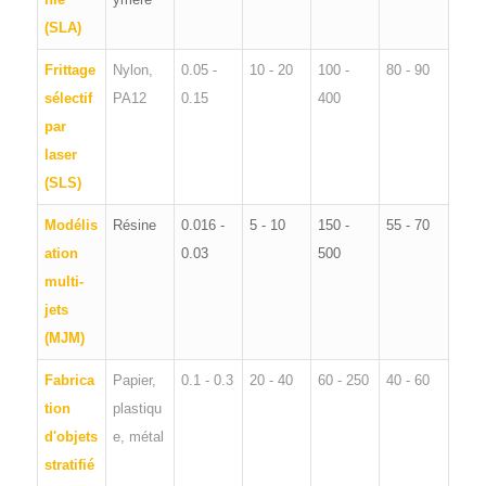
(SLA)
Frittage
Nylon,
0.05 -
10 - 20
100 -
80 - 90
sélectif
PA12
0.15
400
par
laser
(SLS)
Modélis
Résine
0.016 -
5 - 10
150 -
55 - 70
ation
0.03
500
multi-
jets
(MJM)
Fabrica
Papier,
0.1 - 0.3
20 - 40
60 - 250
40 - 60
tion
plastiqu
d'objets
e, métal
stratifié