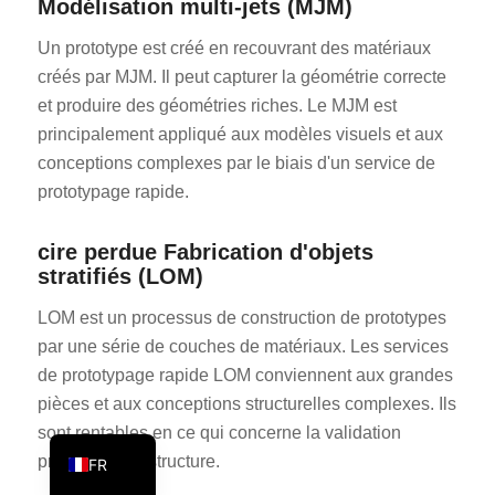
Modélisation multi-jets (MJM)
PT
Un prototype est créé en recouvrant des matériaux
KO
créés par MJM. Il peut capturer la géométrie correcte
JA
et produire des géométries riches. Le MJM est
principalement appliqué aux modèles visuels et aux
ES
conceptions complexes par le biais d'un service de
AR
prototypage rapide.
TR
PL
cire perdue Fabrication d'objets
stratifiés (LOM)
NL
LOM est un processus de construction de prototypes
RU
par une série de couches de matériaux. Les services
DE
de prototypage rapide LOM conviennent aux grandes
IT
pièces et aux conceptions structurelles complexes. Ils
EN
sont rentables en ce qui concerne la validation
précoce de la structure.
FR