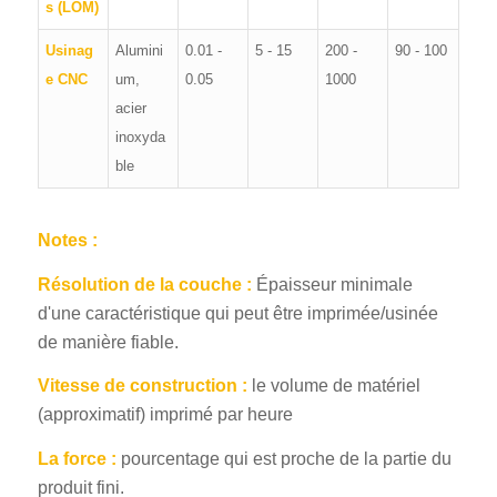
s (LOM)
Usinag
Alumini
0.01 -
5 - 15
200 -
90 - 100
e CNC
um,
0.05
1000
acier
inoxyda
ble
Notes :
Résolution de la couche :
Épaisseur minimale
d'une caractéristique qui peut être imprimée/usinée
de manière fiable.
Vitesse de construction :
le volume de matériel
(approximatif) imprimé par heure
La force :
pourcentage qui est proche de la partie du
produit fini.