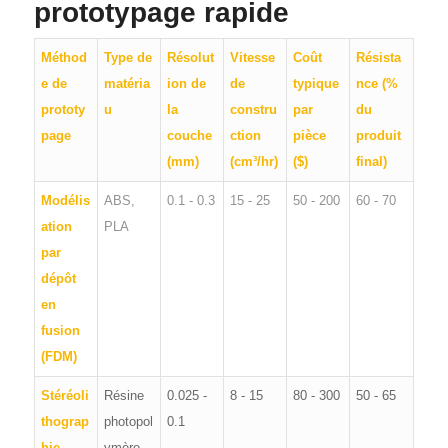
prototypage rapide
Méthod
Type de
Résolut
Vitesse
Coût
Résista
e de
matéria
ion de
de
typique
nce (%
prototy
u
la
constru
par
du
page
couche
ction
pièce
produit
(mm)
(cm³/hr)
($)
final)
Modélis
ABS,
0.1 - 0.3
15 - 25
50 - 200
60 - 70
ation
PLA
par
dépôt
en
fusion
(FDM)
Stéréoli
Résine
0.025 -
8 - 15
80 - 300
50 - 65
thograp
photopol
0.1
hie
ymère