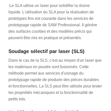
Le SLA utilise un laser pour solidifier la résine
liquide. L'utilisation du SLA pour la réalisation de
prototypes fins est courante dans les services de
prototypage rapide de SAW Professional. Il génère
des surfaces courbes et des modèles précis qui
peuvent être mis en pratique et présentés.
ES_MX
Soudage sélectif par laser (SLS)
RO
HU
Dans le cas de la SLS, c'est au moyen d'un laser que
les matériaux en poudre sont fusionnés. Cette
SV
méthode permet aux services d'usinage du
EL
prototypage rapide de produire des pièces durables
NB
et fonctionnelles. La SLS peut être utilisée pour tester
FI
les propriétés mécaniques et la fonctionnalité de
petits lots.
DA
CS