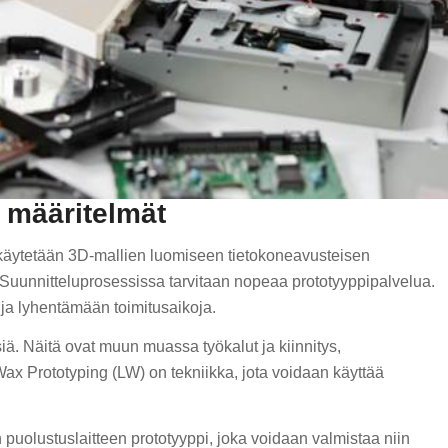
 määritelmät
 käytetään 3D-mallien luomiseen tietokoneavusteisen
 Suunnitteluprosessissa tarvitaan nopeaa prototyyppipalvelua.
 ja lyhentämään toimitusaikoja.
siä. Näitä ovat muun muassa työkalut ja kiinnitys,
Wax Prototyping (LW) on tekniikka, jota voidaan käyttää
puolustuslaitteen prototyyppi, joka voidaan valmistaa niin