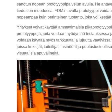
sanotun nopean prototyyppipalvelun avulla. He antavat
tiedoston muodossa. FDM:n avulla prototyyppi voidaa
nopeampaa kuin perinteinen tuotanto, joka voi kestää 
Yritykset voivat käyttää ammattimaisia pikaprototyyp
prototyyppejä, joita voidaan hyödyntää testauksessa j
voidaan käyttää myös tarkkuutta ja lujuutta vaativissa
joissa keksijät, taiteilijat, insinöörit ja puolustusteoll
visuaalisia apuvälineitä.