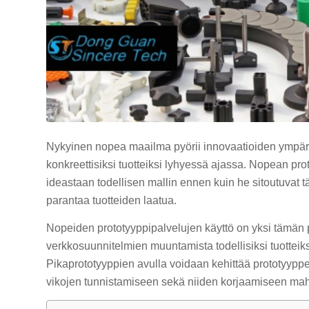
Nykyinen nopea maailma pyörii innovaatioiden ympäril
konkreettisiksi tuotteiksi lyhyessä ajassa. Nopean prot
ideastaan todellisen mallin ennen kuin he sitoutuvat 
parantaa tuotteiden laatua.
Nopeiden prototyyppipalvelujen käyttö on yksi tämän p
verkkosuunnitelmien muuntamista todellisiksi tuotteiksi. 
Pikaprototyyppien avulla voidaan kehittää prototyyppe
vikojen tunnistamiseen sekä niiden korjaamiseen ma