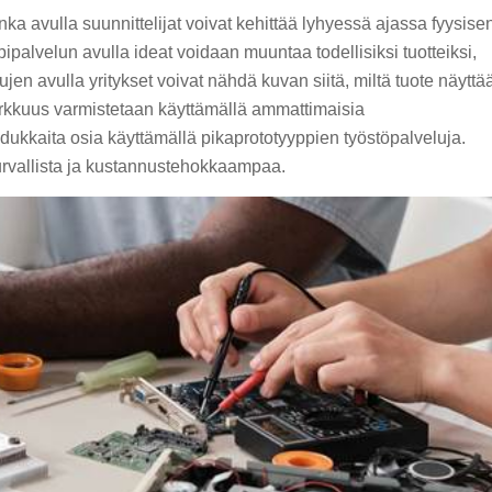
nka avulla suunnittelijat voivat kehittää lyhyessä ajassa fyysise
ipalvelun avulla ideat voidaan muuntaa todellisiksi tuotteiksi,
ujen avulla yritykset voivat nähdä kuvan siitä, miltä tuote näyttä
 tarkkuus varmistetaan käyttämällä ammattimaisia
adukkaita osia käyttämällä pikaprototyyppien työstöpalveluja.
urvallista ja kustannustehokkaampaa.