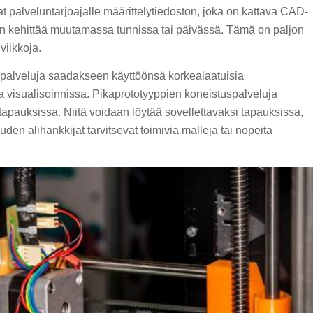
 palveluntarjoajalle määrittelytiedoston, joka on kattava CAD-
n kehittää muutamassa tunnissa tai päivässä. Tämä on paljon
viikkoja.
pipalveluja saadakseen käyttöönsä korkealaatuisia
a visualisoinnissa. Pikaprototyyppien koneistuspalveluja
 tapauksissa. Niitä voidaan löytää sovellettavaksi tapauksissa,
isuuden alihankkijat tarvitsevat toimivia malleja tai nopeita