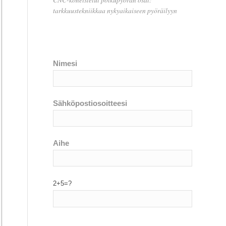
tarkkuustekniikkaa nykyaikaiseen pyöräilyyn
Nimesi
Sähköpostiosoitteesi
Aihe
2+5=?