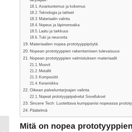
Asiantuntemus ja kokemus
Teknologia ja laitteet
Materiaalin valinta
Nopeus ja läpimenoaika
Laatu ja tarkkuus
Tuki ja neuvonta
Materiaalien nopea prototyyppipöytä
Nopean prototyyppien rakentamisen tulevaisuus
Nopean prototyyppien valmistuksen materiaalit
Muovit
Metallit
Komposiitit
Keramiikka
Oikean palveluntarjoajan valinta
Nopeat prototyyppipalvelut Sovellukset
Sincere Tech: Luotettava kumppanisi nopeassa protot
Päätelmä
Mitä on nopea prototyyppie
Mikä on ylivalu?Kaikki
mitä sinun tarvitsee