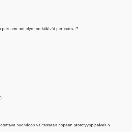
n perusmenettelyn merkittävät perusasiat?
)
 otettava huomioon valitessaan nopean prototyyppipalvelun