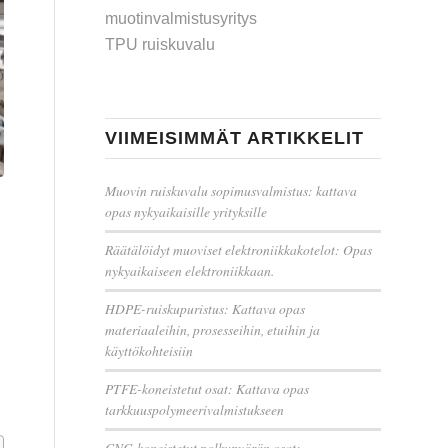
muotinvalmistusyritys
TPU ruiskuvalu
VIIMEISIMMÄT ARTIKKELIT
Muovin ruiskuvalu sopimusvalmistus: kattava
opas nykyaikaisille yrityksille
Räätälöidyt muoviset elektroniikkakotelot: Opas
nykyaikaiseen elektroniikkaan.
HDPE-ruiskupuristus: Kattava opas
materiaaleihin, prosesseihin, etuihin ja
käyttökohteisiin
PTFE-koneistetut osat: Kattava opas
tarkkuuspolymeerivalmistukseen
CNC-koneistetut polkupyörän osat: