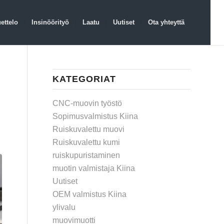
ettelo
Insinöörityö
Laatu
Uutiset
Ota yhteyttä
KATEGORIAT
CNC-muovin työstö
Sopimusvalmistus Kiina
Ruiskuvalettu muovi
Ruiskuvalettu kumi
ruiskupuristaminen
muotin valmistaja Kiina
Uutiset
OEM valmistus Kiina
ylivalu
muovimuotti