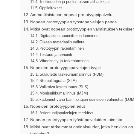
Teollisuuden ja puolustuksen alihankkijat
Oppilaitokset
Ammattilaistason nopeat prototyyppipalvelut
Nopean prototyyppien työstöpalvelujen panos
Mitkä ovat nopean prototyyppien valmistuksen teknise
Digitaalisen suunnittelun luominen
Oikean materiaalin valinta
Prototyypin rakentaminen
Testaus ja arviointi
Viimeistely ja tarkentaminen
Nopeiden prototyyppipalvelujen tyypit
Sulautettu laskeumamallinnus (FDM)
Stereolitografia (SLA)
Valikoiva laserhitsaus (SLS)
Monisuihkumallinnus (MJM)
kadonnut vaha Laminoitujen esineiden valmistus (LOM
Nopeiden prototyyppien edut
Asiantuntijapalvelujen merkitys
Nopean prototyyppien työstöpalveluiden toiminta
Mitkä ovat tärkeimmät ominaisuudet, jotka henkilön on
tarjoajaa?