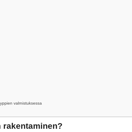
yyppien valmistuksessa
n rakentaminen?