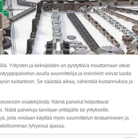
lä. Yritysten ja keksijöiden on pystyttävä muuttamaan ideat
otyyppipalvelun avulla suunnittelija ja insinöörit voivat luoda
täysin tuotantoon. Se säästää aikaa, vähentää kustannuksia ja
rosessin osatekijöistä. Nämä palvelut helpottavat
Näitä palveluja tarvitaan yrittäjälle tai yritykselle.
jä, joita voidaan käyttää myös suunnittelun testaamiseen ja
hdollisimman lyhyessä ajassa.