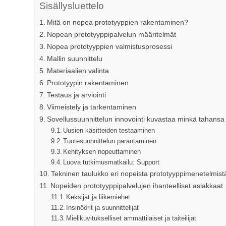
Sisällysluettelo
Mitä on nopea prototyyppien rakentaminen?
Nopean prototyyppipalvelun määritelmät
Nopea prototyyppien valmistusprosessi
Mallin suunnittelu
Materiaalien valinta
Prototyypin rakentaminen
Testaus ja arviointi
Viimeistely ja tarkentaminen
Sovellussuunnittelun innovointi kuvastaa minkä tahansa t
Uusien käsitteiden testaaminen
Tuotesuunnittelun parantaminen
Kehityksen nopeuttaminen
Luova tutkimusmatkailu: Support
Tekninen taulukko eri nopeista prototyyppimenetelmist
Nopeiden prototyyppipalvelujen ihanteelliset asiakkaat
Keksijät ja liikemiehet
Insinöörit ja suunnittelijat
Mielikuvitukselliset ammattilaiset ja taiteilijat