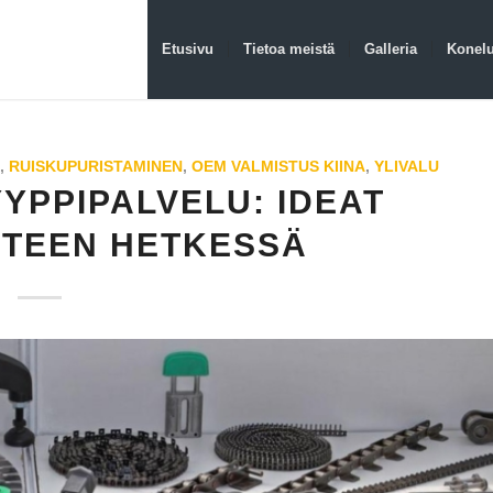
Etusivu
Tietoa meistä
Galleria
Konelu
I
,
RUISKUPURISTAMINEN
,
OEM VALMISTUS KIINA
,
YLIVALU
YPPIPALVELU: IDEAT
UTEEN HETKESSÄ