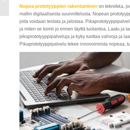
Nopea prototyyppien rakentaminen
on tekniikka, jo
tietää
mallin digitaalisesta suunnittelusta. Nopean prototyypp
joita voidaan testata ja jalostaa. Pikaprototyyppipalvel
ja miten se toimii jo ennen täyttä tuotantoa. Laatu ja
pikaprototyyppipalveluja ja kyky tuottaa vahvoja ja la
Pikaprototyyppipalvelu tekee innovoinnista nopeaa, t