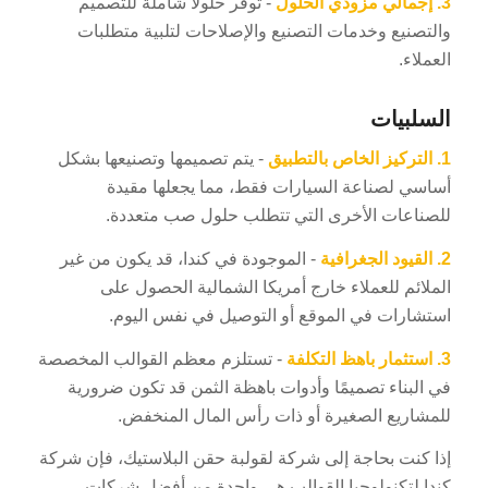
3.
إجمالي مزودي الحلول
- توفر حلولاً شاملة للتصميم
والتصنيع وخدمات التصنيع والإصلاحات لتلبية متطلبات
العملاء.
السلبيات
1.
التركيز الخاص بالتطبيق
- يتم تصميمها وتصنيعها بشكل
أساسي لصناعة السيارات فقط، مما يجعلها مقيدة
للصناعات الأخرى التي تتطلب حلول صب متعددة.
2.
القيود الجغرافية
- الموجودة في كندا، قد يكون من غير
الملائم للعملاء خارج أمريكا الشمالية الحصول على
استشارات في الموقع أو التوصيل في نفس اليوم.
3.
استثمار باهظ التكلفة
- تستلزم معظم القوالب المخصصة
في البناء تصميمًا وأدوات باهظة الثمن قد تكون ضرورية
للمشاريع الصغيرة أو ذات رأس المال المنخفض.
إذا كنت بحاجة إلى شركة لقولبة حقن البلاستيك، فإن شركة
كندا لتكنولوجيا القوالب هي واحدة من أفضل شركات