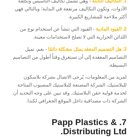
1.
التكاليف الثابتة
- وهي تشمل تكاليف التأسيس وتكلفة
الأدوات، وتكون التكاليف مرتفعة في البداية؛ وبالتالي فهي
أكثر ملاءمة للمشاريع الكبيرة.
2.
القيود المادية
- القيود التي تنشأ عن استخدام نوع من
اللدائن الحرارية التي لا تصلح لاستخدامات معينة.
3.
هل التصميم المعقد يمثل مشكلة دائمًا
- نعم، تميل
ES_MX
التصاميم المعقدة إلى أن تستغرق وقتاً أطول من التصاميم
RO
البسيطة.
HU
لمزيد من المعلومات، يُرجى الاتصال بشركة بلاسكون
SV
للبلاستيك، الشركة المصنعة للبلاستيك المصبوب المتاحة
لخدمة قولبة حقن البلاستيك. وقد تبين على وجه التحديد أن
EL
الشركة ذات مصداقية داخل الموقع الجغرافي لكندا.
NB
FI
7. Papp Plastics &
DA
Distributing Ltd.
CS