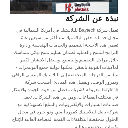
نبذة عن الشركة
تعمل شركة Baytech للبلاستيك في أمريكا الشمالية في
مجال خدمات حقن البلاستيك منذ أكثر من سبعين عامًا.
تغطي هذه الأجنحة التصميم والخدمات الهندسية وإدارة
البرامج للمنتج والعملية لضمان تسليم منتج نهائي متماسك
خلال مراحل التصميم والتصنيع. وبفضل الانتشار الكبير
لماكينات القولبة بالحقن، يمكنها قولبة جميع البوليمرات -
بدءًا من الدرجات المنخفضة إلى البلاستيك الهندسي الراقي.
وبمرور الوقت، وبفضل هذه المبادئ، أصبحت شركة
Baytech معروفة كشريك مفضل من حيث الجودة والابتكار
في مختلف القطاعات. ومن بين هذه الشركات، تعمل
صناعات السيارات والإلكترونيات والسلع الاستهلاكية مع
شركة بايتك للبلاستيك كمورد أصلي وذو خبرة في مجال
الحلول منخفضة التكلفة/ذات القيمة المضافة العالية للإنتاج
بكميات منخفضة وعالية.