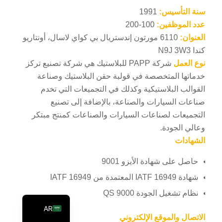
سنة التأسيس:
1991
PT
عدد الموظفين:
100-200
KO
العنوان:
6110 مورتون إندستريال بي كواي لاسال، أونتاريو
JA
كندا N9J 3W3
ES
نوع العمل
شركة PAPP للبلاستيك هي شركة تصنيع تركز
خدماتها المتخصصة في قولبة حقن البلاستيك وصناعة
TR
القوالب البلاستيكية وكذلك في التجميعات التي تخدم
PL
صناعات السيارات والصناعة، بالإضافة إلى تصنيع
NL
التجميعات لصناعات السيارات والصناعات كمنتج مبتكر
RU
وعالي الجودة.
الشهادات
DE
FR
حاصل على شهادة الأيزو 9001
IT
شهادة IATF 16949 المعتمدة من IATF 16949
EN
نظام تشغيل الجودة QS 9000
AR
الاتصال والموقع الإلكتروني