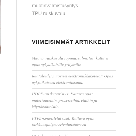
muotinvalmistusyritys
TPU ruiskuvalu
VIIMEISIMMÄT ARTIKKELIT
Muovin ruiskuvalu sopimusvalmistus: kattava
opas nykyaikaisille yrityksille
Räätälöidyt muoviset elektroniikkakotelot: Opas
nykyaikaiseen elektroniikkaan.
HDPE-ruiskupuristus: Kattava opas
materiaaleihin, prosesseihin, etuihin ja
käyttökohteisiin
PTFE-koneistetut osat: Kattava opas
tarkkuuspolymeerivalmistukseen
CNC-koneistetut polkupyörän osat: