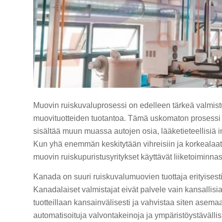
Muovin ruiskuvaluprosessi on edelleen tärkeä valmistus
muovituotteiden tuotantoa. Tämä uskomaton prosessi o
sisältää muun muassa autojen osia, lääketieteellisiä in
Kun yhä enemmän keskitytään vihreisiin ja korkealaat
muovin ruiskupuristusyritykset käyttävät liiketoiminnas
Kanada on suuri ruiskuvalumuovien tuottaja erityisest
Kanadalaiset valmistajat eivät palvele vain kansallisi
tuotteillaan kansainvälisesti ja vahvistaa siten ase
automatisoituja valvontakeinoja ja ympäristöystävällis