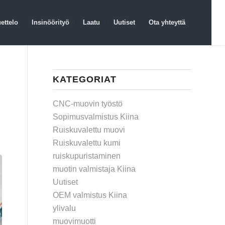
ettelo
Insinöörityö
Laatu
Uutiset
Ota yhteyttä
KATEGORIAT
CNC-muovin työstö
Sopimusvalmistus Kiina
Ruiskuvalettu muovi
Ruiskuvalettu kumi
ruiskupuristaminen
muotin valmistaja Kiina
Uutiset
OEM valmistus Kiina
ylivalu
muovimuotti