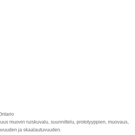
Ontario
kuus muovin ruiskuvalu, suunnittelu, prototyyppien, muovaus,
ttavuuden ja skaalautuvuuden.