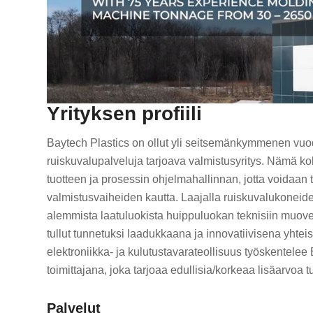
Yrityksen profiili
Baytech Plastics on ollut yli seitsemänkymmenen vu
ruiskuvalupalveluja tarjoava valmistusyritys. Nämä ko
tuotteen ja prosessin ohjelmahallinnan, jotta voidaan 
valmistusvaiheiden kautta. Laajalla ruiskuvalukoneide
alemmista laatuluokista huippuluokan teknisiin muove
tullut tunnetuksi laadukkaana ja innovatiivisena yhtei
elektroniikka- ja kulutustavarateollisuus työskentele
toimittajana, joka tarjoaa edullisia/korkeaa lisäarvoa t
Palvelut