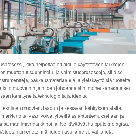
prosessi, joka helpottaa eri aloilla käytettävien tarkkojen
n muuttanut suunnittelu- ja valmistusprosesseja, sillä se
strumentteja, pakkausmateriaaleja ja yleiskäyttöisiä tuotteita.
uisiin muoveihin ja niiden johdannaisiin, monet kanadalaiset
saan kehittyneitä teknologioita ja ideoita.
i teknisten muovien, laadun ja kestävän kehityksen alalla.
a markkinoita, vaan voivat ylpeillä asiantuntemuksellaan ja
maansa maailmanmarkkinoilla. Ne käyttävät huipputeknologiaa,
iä tuotantomenetelmiä, joiden avulla ne voivat tarjota