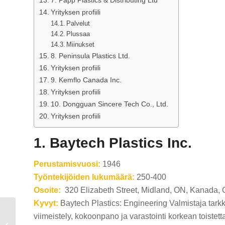
Yrityksen profiili
Palvelut
Plussaa
Miinukset
8. Peninsula Plastics Ltd.
Yrityksen profiili
9. Kemflo Canada Inc.
Yrityksen profiili
10. Dongguan Sincere Tech Co., Ltd.
Yrityksen profiili
1. Baytech Plastics Inc.
Perustamisvuosi:
1946
Työntekijöiden lukumäärä:
250-400
Osoite:
320 Elizabeth Street, Midland, ON, Kanada, 
Kyvyt:
Baytech Plastics: Engineering Valmistaja tark
Top 10 Muovin
viimeistely, kokoonpano ja varastointi korkean toiste
ruiskupuristus yritykset