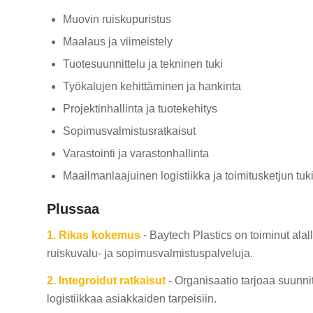
Muovin ruiskupuristus
Maalaus ja viimeistely
Tuotesuunnittelu ja tekninen tuki
Työkalujen kehittäminen ja hankinta
Projektinhallinta ja tuotekehitys
Sopimusvalmistusratkaisut
Varastointi ja varastonhallinta
Maailmanlaajuinen logistiikka ja toimitusketjun tuk
Plussaa
1.
Rikas kokemus
- Baytech Plastics on toiminut alall
ruiskuvalu- ja sopimusvalmistuspalveluja.
2.
Integroidut ratkaisut
- Organisaatio tarjoaa suunnitt
logistiikkaa asiakkaiden tarpeisiin.