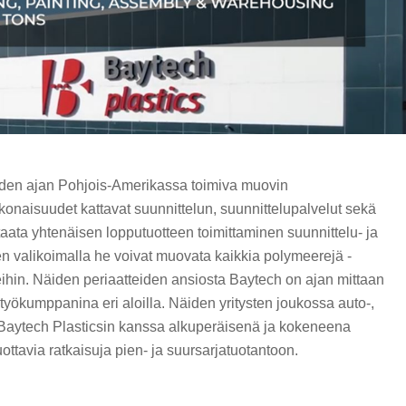
oden ajan Pohjois-Amerikassa toimiva muovin
konaisuudet kattavat suunnittelun, suunnittelupalvelut sekä
taata yhtenäisen lopputuotteen toimittaminen suunnittelu- ja
n valikoimalla he voivat muovata kaikkia polymeerejä -
ihin. Näiden periaatteiden ansiosta Baytech on ajan mittaan
styökumppanina eri aloilla. Näiden yritysten joukossa auto-,
e Baytech Plasticsin kanssa alkuperäisenä ja kokeneena
uottavia ratkaisuja pien- ja suursarjatuotantoon.