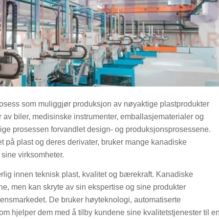
prosess som muliggjør produksjon av nøyaktige plastprodukter
r av biler, medisinske instrumenter, emballasjematerialer og
olige prosessen forvandlet design- og produksjonsprosessene.
t på plast og deres derivater, bruker mange kanadiske
 sine virksomheter.
lig innen teknisk plast, kvalitet og bærekraft. Kanadiske
e, men kan skryte av sin ekspertise og sine produkter
rdensmarkedet. De bruker høyteknologi, automatiserte
m hjelper dem med å tilby kundene sine kvalitetstjenester til e