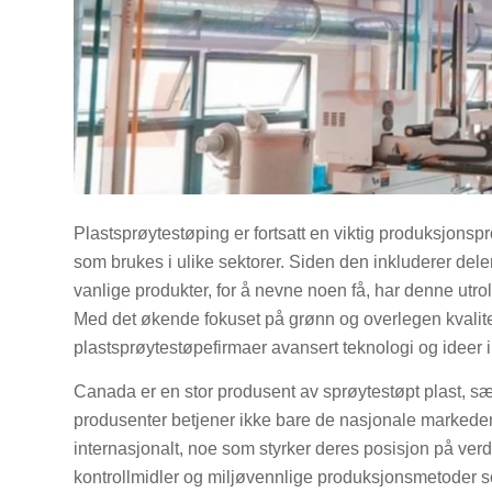
Plastsprøytestøping er fortsatt en viktig produksjons
som brukes i ulike sektorer. Siden den inkluderer dele
vanlige produkter, for å nevne noen få, har denne utr
Med det økende fokuset på grønn og overlegen kvalite
plastsprøytestøpefirmaer avansert teknologi og ideer i
Canada er en stor produsent av sprøytestøpt plast, sær
produsenter betjener ikke bare de nasjonale markeden
internasjonalt, noe som styrker deres posisjon på ve
kontrollmidler og miljøvennlige produksjonsmetoder so