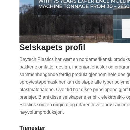
Selskapets profil
Baytech Plastics har vært en nordamerikansk produksjo
pakkene omfatter design, ingeniørtjenester og program
sammenhengende ferdig produkt gjennom hele design- 
sprøytestøpemaskiner kan de støpe alle typer polymerer
plastmaterialene. Over tid har disse prinsippene gjort
bransjer. Blant disse selskapene er bil-, elektronikk
Plastics som en original og erfaren leverandør av rim
høyvolumproduksjon.
Tjenester