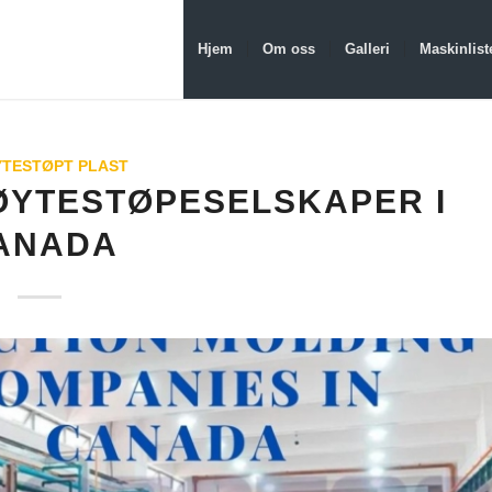
Hjem
Om oss
Galleri
Maskinlist
TESTØPT PLAST
ØYTESTØPESELSKAPER I
ANADA