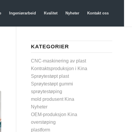
e
Ingeniørarbeid
Kvalitet
Nyheter
Kontakt oss
KATEGORIER
CNC-maskinering av plast
Kontraktsproduksjon i Kina
Sprøytestøpt plast
Sprøytestøpt gummi
sprøytestøping
mold produsent Kina
Nyheter
OEM-produksjon Kina
overstøping
plastform