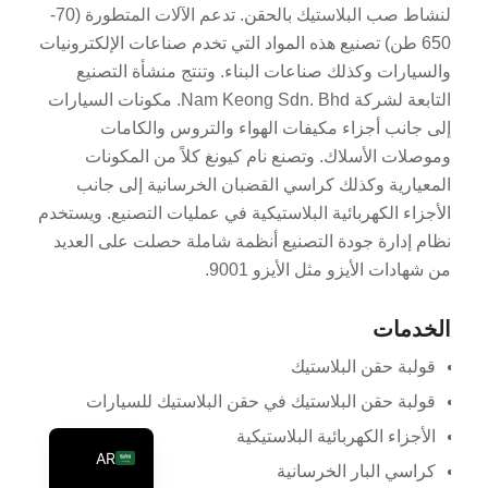
لنشاط صب البلاستيك بالحقن. تدعم الآلات المتطورة (70-
PT
650 طن) تصنيع هذه المواد التي تخدم صناعات الإلكترونيات
KO
والسيارات وكذلك صناعات البناء. وتنتج منشأة التصنيع
JA
التابعة لشركة Nam Keong Sdn. Bhd. مكونات السيارات
إلى جانب أجزاء مكيفات الهواء والتروس والكامات
ES
وموصلات الأسلاك. وتصنع نام كيونغ كلاً من المكونات
TR
المعيارية وكذلك كراسي القضبان الخرسانية إلى جانب
PL
الأجزاء الكهربائية البلاستيكية في عمليات التصنيع. ويستخدم
نظام إدارة جودة التصنيع أنظمة شاملة حصلت على العديد
NL
من شهادات الأيزو مثل الأيزو 9001.
RU
DE
الخدمات
FR
قولبة حقن البلاستيك
IT
قولبة حقن البلاستيك في حقن البلاستيك للسيارات
EN
الأجزاء الكهربائية البلاستيكية
AR
كراسي البار الخرسانية