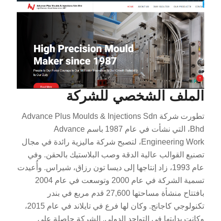
الملف الشخصي للشركة
تطورت شركة Advance Plus Moulds & Injections Sdn
Bhd، التي نشأت في عام 1987 باسم Advance
Engineering Work، لتصبح شركة ماليزية رائدة في مجال
تصنيع القوالب عالية الدقة وصب البلاستيك بالحقن. وفي
عام 1993، زاد إنتاجها إلى ديسا تون رزاق، شيراس. وأُعيدت
تسمية الشركة في عام 2000 وتوسعت في عام 2004
بافتتاح منشأة مساحتها 27,600 قدم مربع في بندر
تكنولوجي كاجانج. وكان لها فرع في تايلاند في عام 2015،
وكانت بدايتها في التواجد الدولي. الشركة حاصلة على