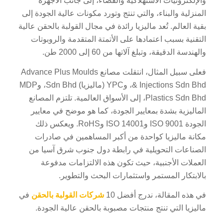
والإلكترونيات الاستهلاكية والفضاء، إلى جانب الأجهزة
المنزلية والبناء، والتي تنتج وتورد مكونات عالية الجودة إلى
بقية العالم. تُعد ماليزيا رائدة في مجال القولبة بالحقن عالية
التقنية بسبب اعتمادها على الأتمتة المتقدمة والروبوتات
والهندسة الدقيقة، وتبلغ آلاتها من 60 إلى 2000 طن.
فعلى سبيل المثال، انتقلت مصانع Advance Plus Moulds
& Injections Sdn Bhd، وYPC (ماليزيا) Sdn Bhd، وMDP
Plastics Sdn Bhd، إلى الأسواق العالمية. تلتزم المصانع
الماليزية بشدة بمعايير الجودة، كما هو موضح في معايير
الجودة ISO 9001 وISO 14001 وRoHS. ويعكس ذلك
مكانة ماليزيا كواحدة من أكبر المساهمين في صادرات
الصناعات التحويلية في رابطة دول جنوب شرق آسيا من
العملات الأجنبية، حيث تكون هذه الالتزامات مدفوعة
بالابتكار المستمر واستثمارات البحث والتطوير.
في هذه المقالة، ندرج أفضل 10
شركات القولبة بالحقن
في
ماليزيا التي تنتج منتجات مصبوبة بالحقن عالية الجودة.