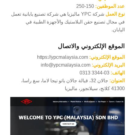
عدد الموظفين:
150-250
نوع العمل
شركة YPC ماليزيا هي شركة تصنيع يابانية تعمل
في مجال تصنيع حقن البلاستيك والأجهزة الطبية في
اليابان.
الموقع الإلكتروني والاتصال
الموقع الإلكتروني:
https://ypcmalaysia.com
البريد الإلكتروني:
info@ypcmalaysia.com
الهاتف:
03-3344 0313
العنوان:
جالان 32، قبالة جالان باتو تيجا لاما، سغ راسا،
41300 كلانج، سيلانجور، ماليزيا