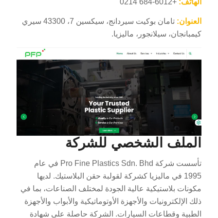
الهاتف:
+6012-684 0214
العنوان:
تامان بوكيت سيردانج، سيكسين 7، 43300 سيري
كيمبانجان، سيلانجور، ماليزيا.
الملف الشخصي للشركة
تأسست شركة Pro Fine Plastics Sdn. Bhd في عام
1995 في ماليزيا كشركة لقولبة حقن البلاستيك. لديها
مكونات بلاستيكية عالية الجودة لمختلف الصناعات، بما في
ذلك الإلكترونيات والأجهزة الأوتوماتيكية والأبواب والأجهزة
الطبية وقطاعات السيارات. الشركة حاصلة على شهادة