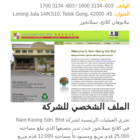
الهاتف:
603- 3134 1600 / 603- 3134 1700
العنوان:
45, Lorong Jala 14/KS10, Telok Gong, 42000
بيلابوهان كلانج، سيلانجور
ES_MX
RO
HU
SV
EL
الملف الشخصي للشركة
NB
FI
تجري العمليات الرئيسية لشركة Nam Keong Sdn. Bhd
DA
في كلانج سيلانجور حيث تدير مصنعها الذي تبلغ مساحته
25,000 قدم مربع ومستودعاً مساحته 12,000 قدم مربع
CS