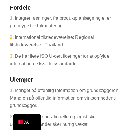
Fordele
KO
JA
1.
Integrer løsninger, fra produktplanlægning eller
prototype til slutmontering.
ES
AR
2.
International tilstedeværelse: Regional
tilstedeværelse i Thailand.
TR
PL
3.
De har flere ISO U-certificeringer for at opfylde
internationale kvalitetsstandarder.
NL
RU
Ulemper
DE
1.
Mangel på offentlig information om grundlæggeren:
FR
Manglen på offentlig information om virksomhedens
IT
grundlægger.
EN
2.
Der vil opstå operationelle og logistiske
DA
udfordringer, når der sker hurtig vækst.