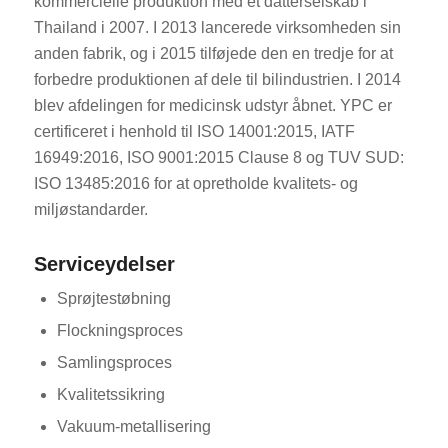
kommercielle produktion med et datterselskab i
Thailand i 2007. I 2013 lancerede virksomheden sin
anden fabrik, og i 2015 tilføjede den en tredje for at
forbedre produktionen af dele til bilindustrien. I 2014
blev afdelingen for medicinsk udstyr åbnet. YPC er
certificeret i henhold til ISO 14001:2015, IATF
16949:2016, ISO 9001:2015 Clause 8 og TUV SUD:
ES_MX
ISO 13485:2016 for at opretholde kvalitets- og
RO
miljøstandarder.
HU
Serviceydelser
SV
Sprøjtestøbning
EL
Flockningsproces
NB
Samlingsproces
FI
Kvalitetssikring
CS
Vakuum-metallisering
PT