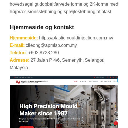
hovedsageligt dobbeltfarvede forme og 2K-forme med
højpræcisionsstøbning og sprøjtestøbning af plast
Hjemmeside og kontakt
Hjemmeside:
https://plasticmouldinjection.com.my/
E-mail:
clleong@apmisb.com.my
Telefon:
+603 8723 280
Adresse:
27 Jalan P 4/6, Semenyih, Selangor,
Malaysia