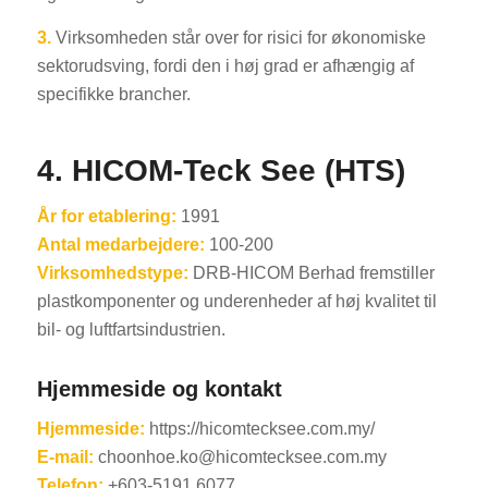
3.
Virksomheden står over for risici for økonomiske
sektorudsving, fordi den i høj grad er afhængig af
specifikke brancher.
4. HICOM-Teck See (HTS)
År for etablering:
1991
Antal medarbejdere:
100-200
Virksomhedstype:
DRB-HICOM Berhad fremstiller
plastkomponenter og underenheder af høj kvalitet til
bil- og luftfartsindustrien.
Hjemmeside og kontakt
Hjemmeside:
https://hicomtecksee.com.my/
E-mail:
choonhoe.ko@hicomtecksee.com.my
Telefon:
+603-5191 6077