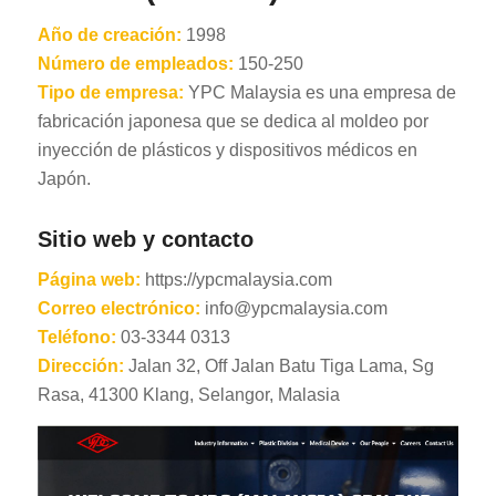
Año de creación:
1998
Número de empleados:
150-250
Tipo de empresa:
YPC Malaysia es una empresa de
fabricación japonesa que se dedica al moldeo por
inyección de plásticos y dispositivos médicos en
Japón.
RO
HU
Sitio web y contacto
SV
Página web:
https://ypcmalaysia.com
EL
Correo electrónico:
info@ypcmalaysia.com
Teléfono:
03-3344 0313
NB
Dirección:
Jalan 32, Off Jalan Batu Tiga Lama, Sg
FI
Rasa, 41300 Klang, Selangor, Malasia
DA
CS
PT