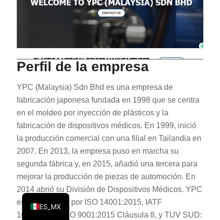
KO
JA
ES
AR
Perfil de la empresa
TR
YPC (Malaysia) Sdn Bhd es una empresa de
PL
fabricación japonesa fundada en 1998 que se centra
NL
en el moldeo por inyección de plásticos y la
RU
fabricación de dispositivos médicos. En 1999, inició
la producción comercial con una filial en Tailandia en
DE
2007. En 2013, la empresa puso en marcha su
FR
segunda fábrica y, en 2015, añadió una tercera para
IT
mejorar la producción de piezas de automoción. En
2014 abrió su División de Dispositivos Médicos. YPC
EN
está certificada por ISO 14001:2015, IATF
ES_MX
16949:2016, ISO 9001:2015 Cláusula 8, y TUV SUD: