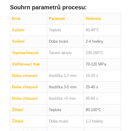
Souhrn parametrů procesu:
Krok
Parametr
Hodnota
Sušení
Teplota
80-90°C
Sušení
Doba trvání
2-4 hodiny
Teplota hlavně
Tavení akrylu
230-280°C
Vstřikovací tlak
70-120 MPa
Doba chlazení
tloušťka 1-2 mm
15-20 s
Doba chlazení
tloušťka 3-5 mm
25-40 s
Doba chlazení
tloušťka >5 mm
45-60 s
Žíhání
Teplota
80-100°C
Žíhání
Doba trvání
1-2 hodiny