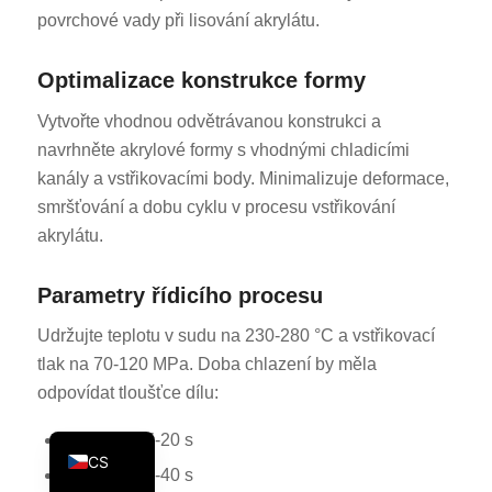
povrchové vady při lisování akrylátu.
KO
JA
Optimalizace konstrukce formy
ES
Vytvořte vhodnou odvětrávanou konstrukci a
AR
navrhněte akrylové formy s vhodnými chladicími
TR
kanály a vstřikovacími body. Minimalizuje deformace,
smršťování a dobu cyklu v procesu vstřikování
PL
akrylátu.
NL
RU
Parametry řídicího procesu
DE
Udržujte teplotu v sudu na 230-280 °C a vstřikovací
FR
tlak na 70-120 MPa. Doba chlazení by měla
IT
odpovídat tloušťce dílu:
EN
1-2 mm - 15-20 s
CS
3-5 mm - 25-40 s