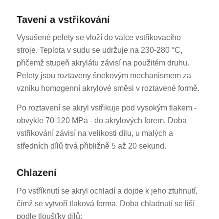
Tavení a vstřikování
Vysušené pelety se vloží do válce vstřikovacího
stroje. Teplota v sudu se udržuje na 230-280 °C,
přičemž stupeň akrylátu závisí na použitém druhu.
Pelety jsou roztaveny šnekovým mechanismem za
vzniku homogenní akrylové směsi v roztavené formě.
Po roztavení se akryl vstřikuje pod vysokým tlakem -
obvykle 70-120 MPa - do akrylových forem. Doba
vstřikování závisí na velikosti dílu, u malých a
středních dílů trvá přibližně 5 až 20 sekund.
Chlazení
Po vstříknutí se akryl ochladí a dojde k jeho ztuhnutí,
čímž se vytvoří tlaková forma. Doba chladnutí se liší
podle tloušťky dílů: