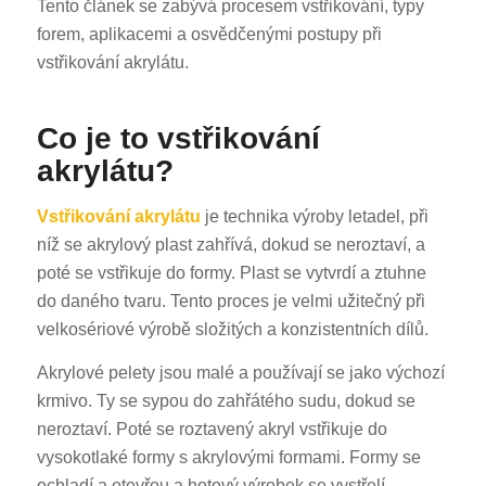
Tento článek se zabývá procesem vstřikování, typy
forem, aplikacemi a osvědčenými postupy při
vstřikování akrylátu.
Co je to vstřikování
akrylátu?
Vstřikování akrylátu
je technika výroby letadel, při
níž se akrylový plast zahřívá, dokud se neroztaví, a
poté se vstřikuje do formy. Plast se vytvrdí a ztuhne
do daného tvaru. Tento proces je velmi užitečný při
velkosériové výrobě složitých a konzistentních dílů.
Akrylové pelety jsou malé a používají se jako výchozí
krmivo. Ty se sypou do zahřátého sudu, dokud se
neroztaví. Poté se roztavený akryl vstřikuje do
vysokotlaké formy s akrylovými formami. Formy se
ochladí a otevřou a hotový výrobek se vystřelí.