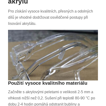
akrylu
Pro získání vysoce kvalitních, přesných a odolných
dílů je vhodné dodržovat osvědčené postupy při
lisování akrylátu.
ES_MX
RO
HU
SV
EL
NB
Použití vysoce kvalitního materiálu
FI
Začněte s akrylovými peletami o velikosti 2-5 mm a
DA
vlhkosti nižší než 0,2. Sušení při teplotě 80-90 °C po
PT
dobu 2-4 hodin pomáhá odstranit bubliny a