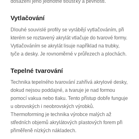
dosažení jeho jednotné tloušťky a pevnosti.
Vytlačování
Dlouhé souvislé profily se vyrábějí vytlačováním, při
kterém se roztavený akrylát vtlačuje do tvarové formy.
Vytlačováním se akrylát lisuje například na trubky,
tyče a desky. Je rovnoměrné v průřezech a plochách.
Tepelné tvarování
Technika tepelného tvarování zahřívá akrylové desky,
dokud nejsou poddajné, a tvaruje je nad formou
pomocí vakua nebo tlaku. Tento přístup dobře funguje
u obrovských i neobrovských výrobků.
Thermoforming je technika výrobce malých až
středních objemů akrylátových plastových forem při
přiměřeně nízkých nákladech.