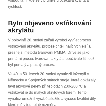
volbou tam, kde se v průmyslu očekává kvalita a
rychlost.
Bylo objeveno vstřikování
akrylátu
V polovině 20. století začali výrobci vyvíjet proces
vstřikování akrylátu, protože chtěli najít rychlejší a
přesnější metodu tvarování PMMA. Dříve se jako
primární proces tvarování akrylátu používalo lití, což
byl pomalý a pracný proces.
Ve 40. a 50. letech 20. století vynalezli inženýři v
Německu a Spojených státech stroje, které dokázaly
tavit akrylové pelety při teplotách 230-280 °C a
vstřikovat je do malých akrylových forem. Tento
vynález umožnil vyrábět složité a vysoce kvalitní díly,
které měly jednotné rozměry.