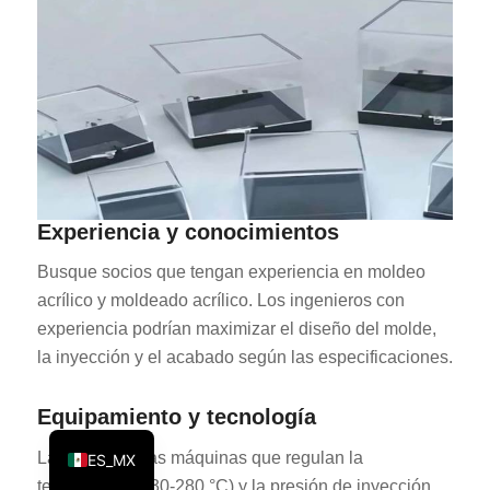
KO
JA
ES
AR
TR
PL
Experiencia y conocimientos
NL
Busque socios que tengan experiencia en moldeo
RU
acrílico y moldeado acrílico. Los ingenieros con
DE
experiencia podrían maximizar el diseño del molde,
FR
la inyección y el acabado según las especificaciones.
IT
Equipamiento y tecnología
EN
Las innovadoras máquinas que regulan la
ES_MX
temperatura (230-280 °C) y la presión de inyección