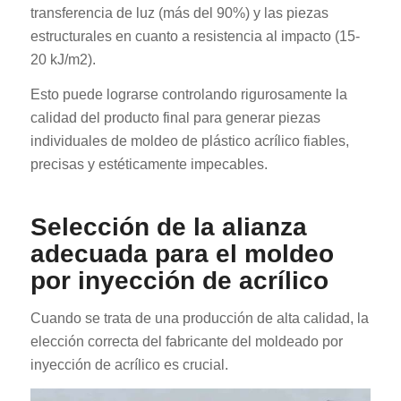
transferencia de luz (más del 90%) y las piezas
estructurales en cuanto a resistencia al impacto (15-
20 kJ/m2).
Esto puede lograrse controlando rigurosamente la
calidad del producto final para generar piezas
individuales de moldeo de plástico acrílico fiables,
RO
precisas y estéticamente impecables.
HU
SV
Selección de la alianza
EL
adecuada para el moldeo
por inyección de acrílico
NB
FI
Cuando se trata de una producción de alta calidad, la
DA
elección correcta del fabricante del moldeado por
CS
inyección de acrílico es crucial.
PT