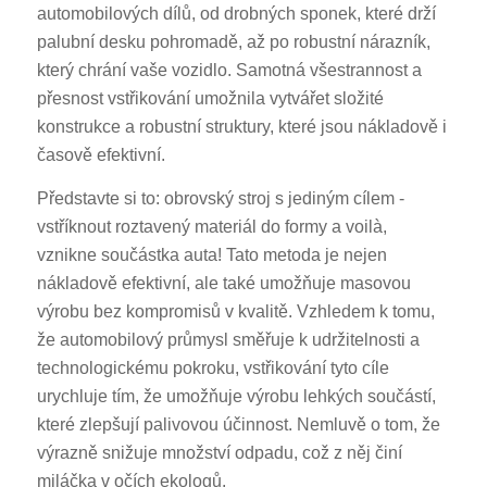
automobilových dílů, od drobných sponek, které drží
palubní desku pohromadě, až po robustní nárazník,
který chrání vaše vozidlo. Samotná všestrannost a
přesnost vstřikování umožnila vytvářet složité
konstrukce a robustní struktury, které jsou nákladově i
časově efektivní.
Představte si to: obrovský stroj s jediným cílem -
vstříknout roztavený materiál do formy a voilà,
vznikne součástka auta! Tato metoda je nejen
nákladově efektivní, ale také umožňuje masovou
výrobu bez kompromisů v kvalitě. Vzhledem k tomu,
že automobilový průmysl směřuje k udržitelnosti a
technologickému pokroku, vstřikování tyto cíle
urychluje tím, že umožňuje výrobu lehkých součástí,
které zlepšují palivovou účinnost. Nemluvě o tom, že
výrazně snižuje množství odpadu, což z něj činí
miláčka v očích ekologů.