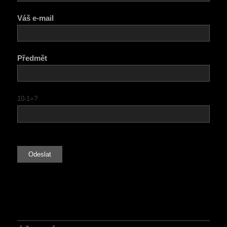
Váš e-mail
Předmět
10-1=?