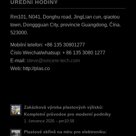
ÚŘEDNÍ HODINY
Rm101, N041, Donghu road, JingLian cun, qiaotou
town, Donggguan City, provincie Guangdong, Čína.
523000.
Mobilní telefon: +86 135 30801277
ES_MX
Číslo Weichat/whatsup: + 86 135 3080 1277
RO
E-mail:
steve@sincere-tech.com
HU
Web: http://plas.co
SV
EL
NB
FI
Zakázková výroba plastových výlisků:
Kompletní průvodce pro moderní podniky
DA
1. července 2026 – pm10:58
PT
Plastové skříně na míru pro elektroniku: