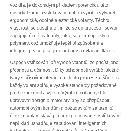
vozidla, je dokonalým příkladem potenciálu této
metody. Pomocí vstřikování mohou výrobci vytvářet
ergonomické, odolné a estetické volanty. Těchto
vlastností se dosahuje tím, že se do procesu lisování
zapojují různé materiály, jako jsou termoplasty a
polymery, což umožňuje lepší přizpůsobení a
integraci prvků, jako jsou airbagy a ovládací tlačítka.
Úspěch vstřikování při výrobě volantů lze přičíst jeho
přesnosti a účinnosti. Díky schopnosti vyrábět složité
tvary s přísnými tolerancemi tento proces zajišťuje, že
každý volant splňuje vysoké standardy požadované
pro bezpečnost a výkon. Výrobci mohou rychle
upravovat design a materiály, aby se přizpůsobili
automobilovým trendům a požadavkům zákazníků,
čímž se volant stává plátnem pro inovace. Vstřikování
například usnadňuje zabudování inteligentních
technologií a senzorů do volantů, což umožňuje