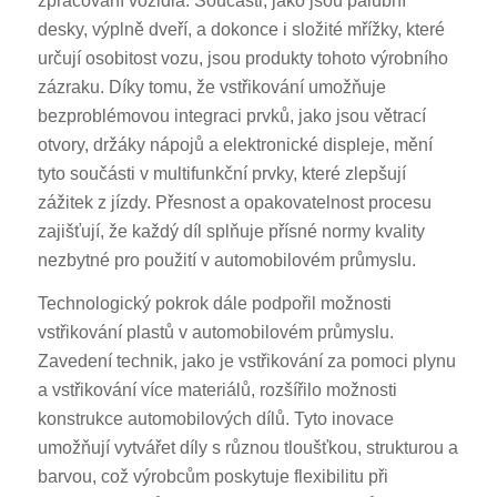
zpracování vozidla. Součásti, jako jsou palubní
desky, výplně dveří, a dokonce i složité mřížky, které
určují osobitost vozu, jsou produkty tohoto výrobního
zázraku. Díky tomu, že vstřikování umožňuje
bezproblémovou integraci prvků, jako jsou větrací
otvory, držáky nápojů a elektronické displeje, mění
tyto součásti v multifunkční prvky, které zlepšují
zážitek z jízdy. Přesnost a opakovatelnost procesu
zajišťují, že každý díl splňuje přísné normy kvality
nezbytné pro použití v automobilovém průmyslu.
Technologický pokrok dále podpořil možnosti
vstřikování plastů v automobilovém průmyslu.
Zavedení technik, jako je vstřikování za pomoci plynu
a vstřikování více materiálů, rozšířilo možnosti
konstrukce automobilových dílů. Tyto inovace
umožňují vytvářet díly s různou tloušťkou, strukturou a
barvou, což výrobcům poskytuje flexibilitu při