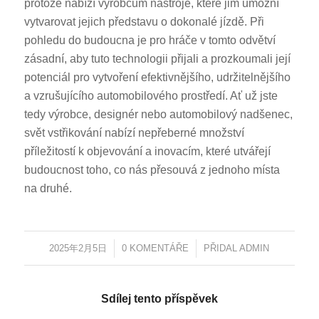
protože nabízí výrobcům nástroje, které jim umožní
vytvarovat jejich představu o dokonalé jízdě. Při
pohledu do budoucna je pro hráče v tomto odvětví
zásadní, aby tuto technologii přijali a prozkoumali její
potenciál pro vytvoření efektivnějšího, udržitelnějšího
a vzrušujícího automobilového prostředí. Ať už jste
tedy výrobce, designér nebo automobilový nadšenec,
svět vstřikování nabízí nepřeberné množství
příležitostí k objevování a inovacím, které utvářejí
budoucnost toho, co nás přesouvá z jednoho místa
na druhé.
2025年2月5日
/
0 KOMENTÁŘE
/
PŘIDAL
ADMIN
Sdílej tento příspěvek