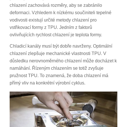
chlazení zachovává rozměry, aby se zabránilo
deformaci. Vzhledem k nízkému součiniteli tepelné
vodivosti existují určité metody chlazení pro
vstřikovací formy z TPU. Jedním z faktorů
ovlivňujících rychlost chlazení je teplota formy.
Chladicí kanály musí být dobře navrženy. Optimální
chlazení zlepšuje mechanické vlastnosti TPU. V
důsledku nerovnoměrného chlazení může docházet k
namáhání. Řízeným chlazením se totiž zvyšuje
pružnost TPU. To znamená, že doba chlazení má
přímý vliv na konkrétní výrobní cyklus.