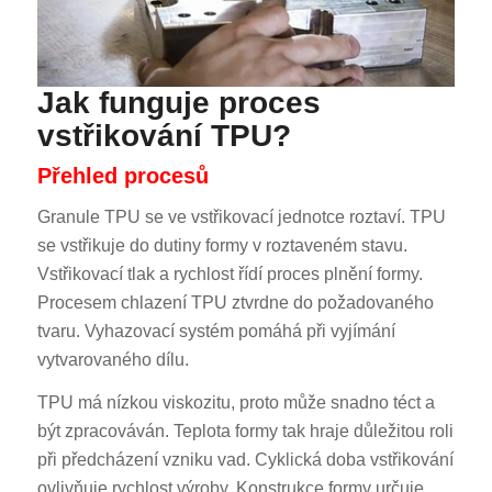
Jak funguje proces
vstřikování TPU?
Přehled procesů
Granule TPU se ve vstřikovací jednotce roztaví. TPU
se vstřikuje do dutiny formy v roztaveném stavu.
Vstřikovací tlak a rychlost řídí proces plnění formy.
Procesem chlazení TPU ztvrdne do požadovaného
tvaru. Vyhazovací systém pomáhá při vyjímání
vytvarovaného dílu.
TPU má nízkou viskozitu, proto může snadno téct a
být zpracováván. Teplota formy tak hraje důležitou roli
při předcházení vzniku vad. Cyklická doba vstřikování
ovlivňuje rychlost výroby. Konstrukce formy určuje