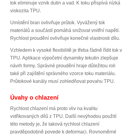
tok eliminuje vznik dutin a vad. K toku přispívá nízká
viskozita TPU.
Umístění bran ovlivňuje průtok. Vyvážený tok
materiálů a součástí pomáhá snižovat vnitřní napětí.
Rychlost proudění ovlivňuje konečné vlastnosti dílu.
Vzhledem k vysoké flexibilitě je třeba řádně řídit tok v
TPU. Aplikace výpočetní dynamiky tekutin zlepšuje
návrh formy. Správné proudění hraje důležitou roli
také při zajištění správného vzorce toku materiálu.
Průtokové kanály musí zohledňovat povahu TPU.
Úvahy o chlazení
Rychlost chlazení má proto vliv na kvalitu
vstřikovaných dílů z TPU. Další nevýhodou použití
této metody je, že taková rychlost chlazení
pravděpodobně povede k deformaci. Rovnoměrné