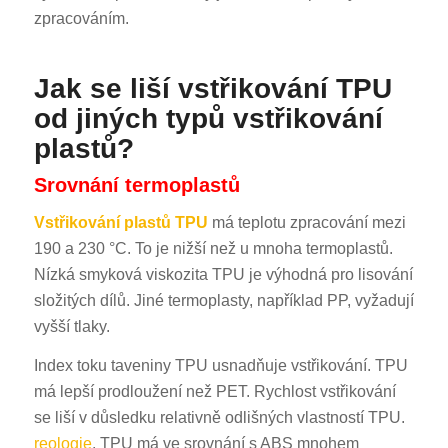
zpracováním.
Jak se liší vstřikování TPU
od jiných typů vstřikování
plastů?
Srovnání termoplastů
Vstřikování plastů TPU
má teplotu zpracování mezi
190 a 230 °C. To je nižší než u mnoha termoplastů.
Nízká smyková viskozita TPU je výhodná pro lisování
složitých dílů. Jiné termoplasty, například PP, vyžadují
vyšší tlaky.
Index toku taveniny TPU usnadňuje vstřikování. TPU
má lepší prodloužení než PET. Rychlost vstřikování
se liší v důsledku relativně odlišných vlastností TPU.
reologie
. TPU má ve srovnání s ABS mnohem