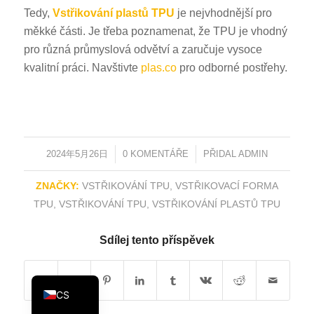
Tedy,
Vstřikování plastů TPU
je nejvhodnější pro
KO
měkké části. Je třeba poznamenat, že TPU je vhodný
JA
pro různá průmyslová odvětví a zaručuje vysoce
ES
kvalitní práci. Navštivte
plas.co
pro odborné postřehy.
AR
TR
PL
2024年5月26日
/
0 KOMENTÁŘE
/
PŘIDAL
ADMIN
NL
RU
ZNAČKY:
VSTŘIKOVÁNÍ TPU
,
VSTŘIKOVACÍ FORMA
DE
TPU
,
VSTŘIKOVÁNÍ TPU
,
VSTŘIKOVÁNÍ PLASTŮ TPU
FR
Sdílej tento příspěvek
IT
EN
CS