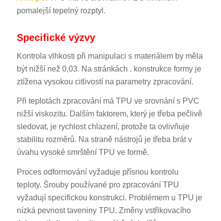
pomalejší tepelný rozptyl.
Specifické výzvy
Kontrola vlhkosti při manipulaci s materiálem by měla
být nižší než 0,03. Na stránkách .
konstrukce formy
je
ztížena vysokou citlivostí na parametry zpracování.
Při teplotách zpracování má TPU ve srovnání s PVC
nižší viskozitu. Dalším faktorem, který je třeba pečlivě
sledovat, je rychlost chlazení, protože ta ovlivňuje
stabilitu rozměrů. Na straně nástrojů je třeba brát v
úvahu vysoké smrštění TPU ve formě.
Proces odformování vyžaduje přísnou kontrolu
teploty. Šrouby používané pro zpracování TPU
vyžadují specifickou konstrukci. Problémem u TPU je
nízká pevnost taveniny TPU. Změny vstřikovacího