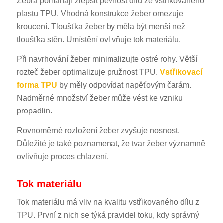
Žebra pomáhají zlepšit pevnost dílu ze vstřikovaného
plastu TPU. Vhodná konstrukce žeber omezuje
kroucení. Tloušťka žeber by měla být menší než
tloušťka stěn. Umístění ovlivňuje tok materiálu.
Při navrhování žeber minimalizujte ostré rohy. Větší
rozteč žeber optimalizuje pružnost TPU.
Vstřikovací
forma TPU
by měly odpovídat napěťovým čarám.
Nadměrné množství žeber může vést ke vzniku
propadlin.
Rovnoměrné rozložení žeber zvyšuje nosnost.
Důležité je také poznamenat, že tvar žeber významně
ovlivňuje proces chlazení.
Tok materiálu
Tok materiálu má vliv na kvalitu vstřikovaného dílu z
TPU. První z nich se týká pravidel toku, kdy správný