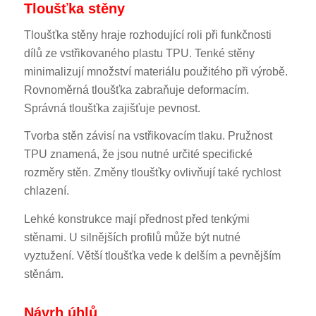
Tloušťka stěny
Tloušťka stěny hraje rozhodující roli při funkčnosti
dílů ze vstřikovaného plastu TPU. Tenké stěny
minimalizují množství materiálu použitého při výrobě.
Rovnoměrná tloušťka zabraňuje deformacím.
Správná tloušťka zajišťuje pevnost.
Tvorba stěn závisí na vstřikovacím tlaku. Pružnost
TPU znamená, že jsou nutné určité specifické
rozměry stěn. Změny tloušťky ovlivňují také rychlost
chlazení.
Lehké konstrukce mají přednost před tenkými
stěnami. U silnějších profilů může být nutné
vyztužení. Větší tloušťka vede k delším a pevnějším
stěnám.
Návrh úhlů