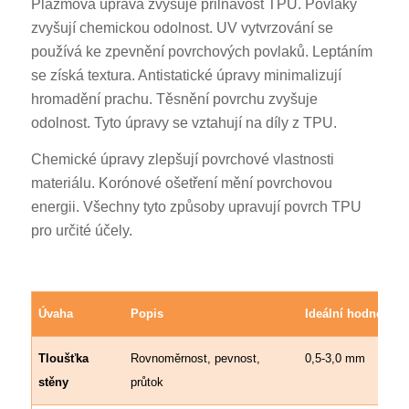
Plazmová úprava zvyšuje přilnavost TPU. Povlaky
zvyšují chemickou odolnost. UV vytvrzování se
používá ke zpevnění povrchových povlaků. Leptáním
se získá textura. Antistatické úpravy minimalizují
hromadění prachu. Těsnění povrchu zvyšuje
odolnost. Tyto úpravy se vztahují na díly z TPU.
Chemické úpravy zlepšují povrchové vlastnosti
materiálu. Korónové ošetření mění povrchovou
energii. Všechny tyto způsoby upravují povrch TPU
pro určité účely.
Úvaha
Popis
Ideální hodnoty/p
Tloušťka
Rovnoměrnost, pevnost,
0,5-3,0 mm
stěny
průtok