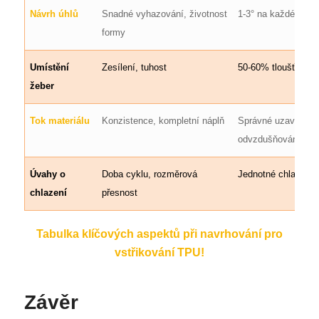
Návrh úhlů
Snadné vyhazování, životnost
1-3° na každé stran
formy
Umístění
Zesílení, tuhost
50-60% tloušťky st
žeber
Tok materiálu
Konzistence, kompletní náplň
Správné uzavírání,
ES_MX
odvzdušňování
RO
HU
Úvahy o
Doba cyklu, rozměrová
Jednotné chladicí k
chlazení
přesnost
SV
EL
Tabulka klíčových aspektů při navrhování pro
NB
vstřikování TPU!
FI
DA
Závěr
PT