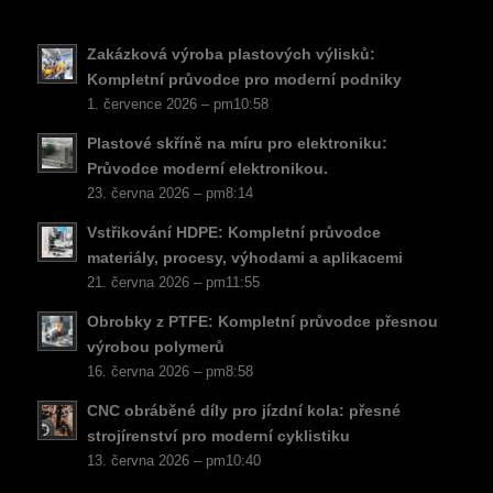
NB
FI
Zakázková výroba plastových výlisků:
Kompletní průvodce pro moderní podniky
DA
1. července 2026 – pm10:58
PT
Plastové skříně na míru pro elektroniku:
KO
Průvodce moderní elektronikou.
23. června 2026 – pm8:14
JA
ES
Vstřikování HDPE: Kompletní průvodce
materiály, procesy, výhodami a aplikacemi
AR
21. června 2026 – pm11:55
TR
Obrobky z PTFE: Kompletní průvodce přesnou
PL
výrobou polymerů
16. června 2026 – pm8:58
NL
CNC obráběné díly pro jízdní kola: přesné
RU
strojírenství pro moderní cyklistiku
DE
13. června 2026 – pm10:40
FR