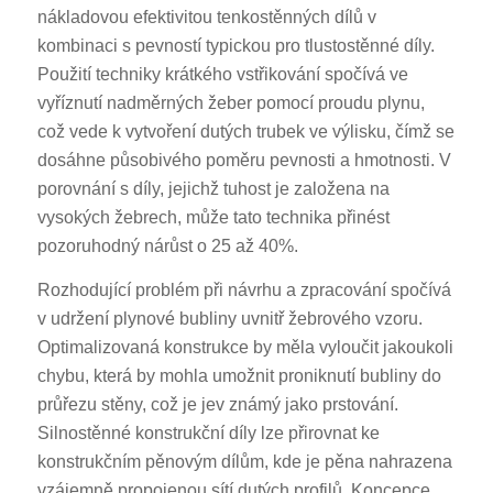
nákladovou efektivitou tenkostěnných dílů v
kombinaci s pevností typickou pro tlustostěnné díly.
Použití techniky krátkého vstřikování spočívá ve
vyříznutí nadměrných žeber pomocí proudu plynu,
což vede k vytvoření dutých trubek ve výlisku, čímž se
dosáhne působivého poměru pevnosti a hmotnosti. V
porovnání s díly, jejichž tuhost je založena na
vysokých žebrech, může tato technika přinést
pozoruhodný nárůst o 25 až 40%.
Rozhodující problém při návrhu a zpracování spočívá
v udržení plynové bubliny uvnitř žebrového vzoru.
Optimalizovaná konstrukce by měla vyloučit jakoukoli
chybu, která by mohla umožnit proniknutí bubliny do
průřezu stěny, což je jev známý jako prstování.
Silnostěnné konstrukční díly lze přirovnat ke
konstrukčním pěnovým dílům, kde je pěna nahrazena
vzájemně propojenou sítí dutých profilů. Koncepce