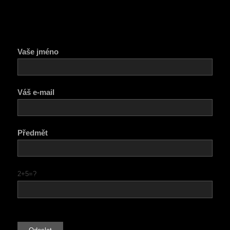
Vaše jméno
Váš e-mail
Předmět
2+5=?