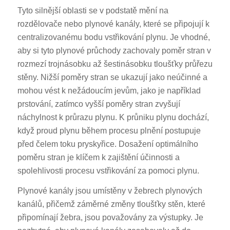
Tyto silnější oblasti se v podstatě mění na
rozdělovače nebo plynové kanály, které se připojují k
centralizovanému bodu vstřikování plynu. Je vhodné,
aby si tyto plynové průchody zachovaly poměr stran v
rozmezí trojnásobku až šestinásobku tloušťky průřezu
stěny. Nižší poměry stran se ukazují jako neúčinné a
mohou vést k nežádoucím jevům, jako je například
prstování, zatímco vyšší poměry stran zvyšují
náchylnost k průrazu plynu. K průniku plynu dochází,
když proud plynu během procesu plnění postupuje
před čelem toku pryskyřice. Dosažení optimálního
poměru stran je klíčem k zajištění účinnosti a
spolehlivosti procesu vstřikování za pomoci plynu.
Plynové kanály jsou umístěny v žebrech plynových
kanálů, přičemž záměrné změny tloušťky stěn, které
připomínají žebra, jsou považovány za výstupky. Je