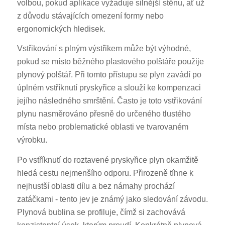
volbou, pokud aplikace vyžaduje silnější stěnu, ať už
z důvodu stávajících omezení formy nebo
ergonomických hledisek.
Vstřikování s plným výstřikem může být výhodné,
pokud se místo běžného plastového polštáře použije
plynový polštář. Při tomto přístupu se plyn zavádí po
úplném vstříknutí pryskyřice a slouží ke kompenzaci
jejího následného smrštění. Často je toto vstřikování
plynu nasměrováno přesně do určeného tlustého
místa nebo problematické oblasti ve tvarovaném
výrobku.
Po vstříknutí do roztavené pryskyřice plyn okamžitě
hledá cestu nejmenšího odporu. Přirozeně tíhne k
nejhustší oblasti dílu a bez námahy prochází
zatáčkami - tento jev je známý jako sledování závodu.
Plynová bublina se profiluje, čímž si zachovává