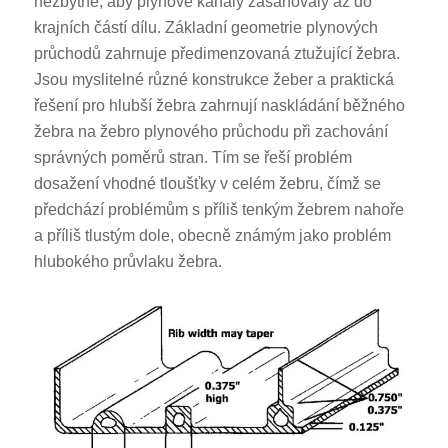
nezbytné, aby plynové kanály zasahovaly až do
krajních částí dílu. Základní geometrie plynových
průchodů zahrnuje předimenzovaná ztužující žebra.
Jsou myslitelné různé konstrukce žeber a praktická
řešení pro hlubší žebra zahrnují naskládání běžného
žebra na žebro plynového průchodu při zachování
správných poměrů stran. Tím se řeší problém
dosažení vhodné tloušťky v celém žebru, čímž se
předchází problémům s příliš tenkým žebrem nahoře
a příliš tlustým dole, obecně známým jako problém
hlubokého průvlaku žebra.