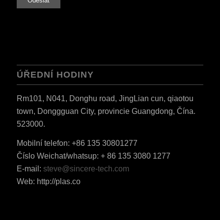
ÚŘEDNÍ HODINY
Rm101, N041, Donghu road, JingLian cun, qiaotou
town, Donggguan City, provincie Guangdong, Čína.
523000.
Mobilní telefon: +86 135 30801277
ES_MX
Číslo Weichat/whatsup: + 86 135 3080 1277
RO
E-mail:
steve@sincere-tech.com
HU
Web: http://plas.co
SV
EL