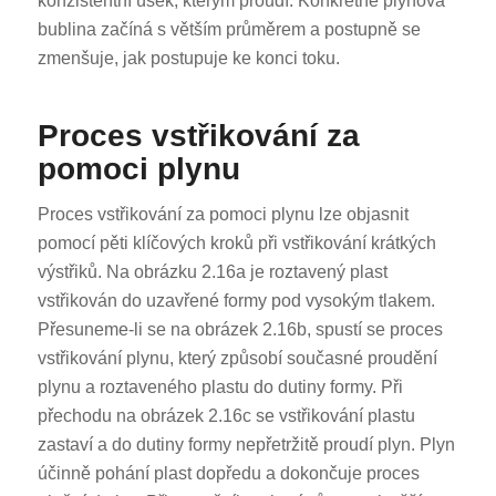
konzistentní úsek, kterým proudí. Konkrétně plynová
bublina začíná s větším průměrem a postupně se
zmenšuje, jak postupuje ke konci toku.
Proces vstřikování za
pomoci plynu
Proces vstřikování za pomoci plynu lze objasnit
pomocí pěti klíčových kroků při vstřikování krátkých
výstřiků. Na obrázku 2.16a je roztavený plast
vstřikován do uzavřené formy pod vysokým tlakem.
Přesuneme-li se na obrázek 2.16b, spustí se proces
vstřikování plynu, který způsobí současné proudění
plynu a roztaveného plastu do dutiny formy. Při
přechodu na obrázek 2.16c se vstřikování plastu
zastaví a do dutiny formy nepřetržitě proudí plyn. Plyn
účinně pohání plast dopředu a dokončuje proces