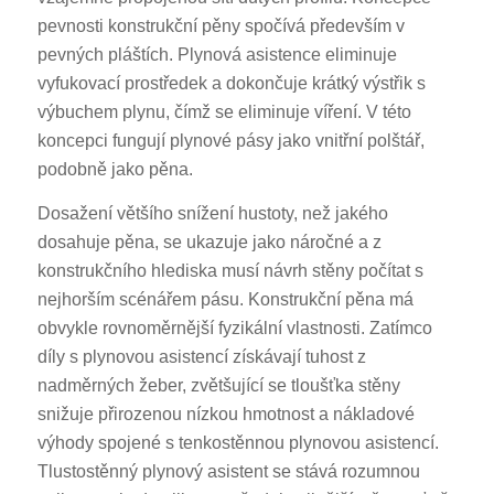
pevnosti konstrukční pěny spočívá především v
pevných pláštích. Plynová asistence eliminuje
vyfukovací prostředek a dokončuje krátký výstřik s
výbuchem plynu, čímž se eliminuje víření. V této
koncepci fungují plynové pásy jako vnitřní polštář,
podobně jako pěna.
Dosažení většího snížení hustoty, než jakého
dosahuje pěna, se ukazuje jako náročné a z
konstrukčního hlediska musí návrh stěny počítat s
nejhorším scénářem pásu. Konstrukční pěna má
obvykle rovnoměrnější fyzikální vlastnosti. Zatímco
díly s plynovou asistencí získávají tuhost z
nadměrných žeber, zvětšující se tloušťka stěny
snižuje přirozenou nízkou hmotnost a nákladové
výhody spojené s tenkostěnnou plynovou asistencí.
Tlustostěnný plynový asistent se stává rozumnou