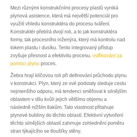
Mezi různými konstrukčními procesy plastů vyniká
plynová asistence, která má největší potenciál pro
využití vhledu konstruktéra do procesu tváření.
Konstruktér přebírá dvojí roli, a to jak konstruktéra
formy, tak procesního inženýra, který má kontrolu nad
tokem plastu i dusíku. Tento integrovaný přístup
zvyšuje přesnost a efektivitu procesu.
vstřikování za
pomoci plynu
proces.
Žebra hrají klíčovou roli při definování průchodu plynu
v konstrukci. Plyn, který ze své podstaty sleduje cestu
nejmenšího odporu, má tendenci směřovat k silnějším
oblastem v dílu kvůli jejich většímu objemu a
následně nižším tlakům. Tato vlastnost přitahuje
plynové bubliny do těchto oblastí. Efektivní vytvoření
těchto silnějších oblastí zahrnuje zohlednění poměru
stran týkajícího se tloušťky stěny.