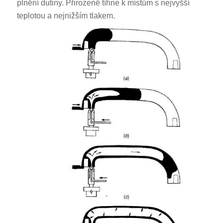
plnění dutiny. Přirozeně tíhne k místům s nejvyšší
teplotou a nejnižším tlakem.