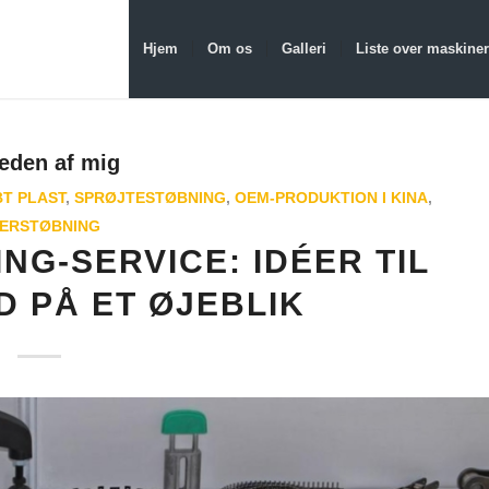
Hjem
Om os
Galleri
Liste over maskiner
heden af mig
T PLAST
,
SPRØJTESTØBNING
,
OEM-PRODUKTION I KINA
,
ERSTØBNING
NG-SERVICE: IDÉER TIL
D PÅ ET ØJEBLIK