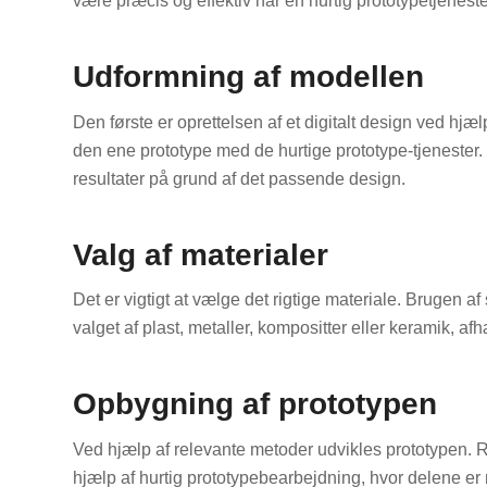
være præcis og effektiv har en hurtig prototypetjeneste
Udformning af modellen
Den første er oprettelsen af et digitalt design ved hjæl
den ene prototype med de hurtige prototype-tjenester. D
resultater på grund af det passende design.
Valg af materialer
Det er vigtigt at vælge det rigtige materiale. Brugen af
valget af plast, metaller, kompositter eller keramik, af
Opbygning af prototypen
Ved hjælp af relevante metoder udvikles prototypen. R
hjælp af hurtig prototypebearbejdning, hvor delene er n