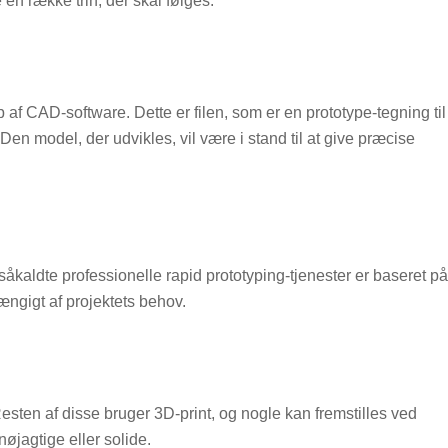
 en række trin, der skal følges.
p af CAD-software. Dette er filen, som er en prototype-tegning til
en model, der udvikles, vil være i stand til at give præcise
 såkaldte professionelle rapid prototyping-tjenester er baseret på
hængigt af projektets behov.
esten af disse bruger 3D-print, og nogle kan fremstilles ved
øjagtige eller solide.