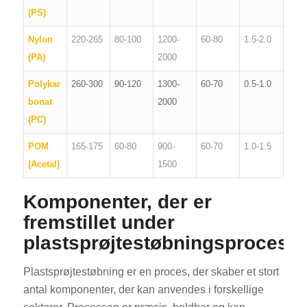
(PS)
Nylon
220-265
80-100
1200-
60-80
1.5-2.0
(PA)
2000
Polykar
260-300
90-120
1300-
60-70
0.5-1.0
bonat
2000
(PC)
POM
165-175
60-80
900-
60-70
1.0-1.5
(Acetal)
1500
Komponenter, der er
fremstillet under
plastsprøjtestøbningsprocess
Plastsprøjtestøbning er en proces, der skaber et stort
antal komponenter, der kan anvendes i forskellige