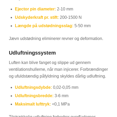
Ejector pin diameter:
2-10 mm
Udskyderkraft pr. stift:
200-1500 N
Længde på udstødningsslag:
5-50 mm
Jævn udstødning eliminerer revner og deformation.
Udluftningssystem
Luften kan blive fanget og slippe ud gennem
ventilationshullerne, når man injicerer. Forbrændinger
og ufuldstændig påfyldning skyldes dårlig udluftning.
Udluftningsdybde:
0,02-0,05 mm
Udluftningsbredde:
3-6 mm
Maksimalt lufttryk:
<0,1 MPa
Tilstrækkelig udluftning forbedrer overfladernes