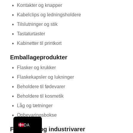
Kontakter og knapper
KO
Kabelclips og ledningsholdere
JA
Tilslutninger og stik
ES
Tastaturtaster
AR
Kabinetter til printkort
TR
PL
Emballageprodukter
NL
Flasker og krukker
RU
Flaskekapsler og lukninger
DE
Beholdere til fødevarer
FR
Beholdere til kosmetik
IT
Låg og tætninger
EN
Opbevaringsbokse
DA
Forbrugs- og industrivarer