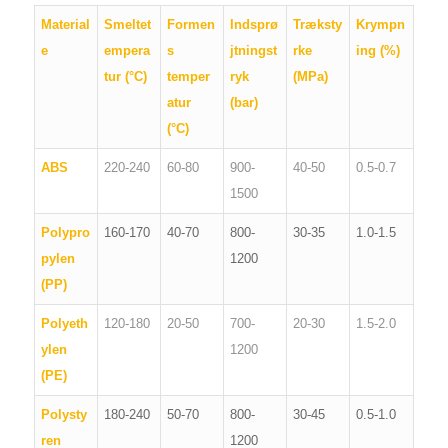
Material
Smeltet
Formen
Indsprø
Træksty
Krympn
e
empera
s
jtningst
rke
ing (%)
tur (°C)
temper
ryk
(MPa)
atur
(bar)
(°C)
ABS
220-240
60-80
900-
40-50
0.5-0.7
1500
Polypro
160-170
40-70
800-
30-35
1.0-1.5
pylen
1200
(PP)
Polyeth
120-180
20-50
700-
20-30
1.5-2.0
ylen
1200
(PE)
Polysty
180-240
50-70
800-
30-45
0.5-1.0
ren
1200