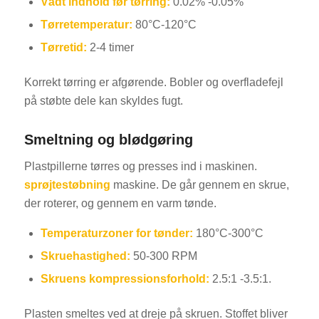
Vådt indhold før tørring:
0.02% -0.05%
Tørretemperatur:
80°C-120°C
Tørretid:
2-4 timer
Korrekt tørring er afgørende. Bobler og overfladefejl
på støbte dele kan skyldes fugt.
Smeltning og blødgøring
Plastpillerne tørres og presses ind i maskinen.
sprøjtestøbning
maskine. De går gennem en skrue,
der roterer, og gennem en varm tønde.
Temperaturzoner for tønder:
180°C-300°C
Skruehastighed:
50-300 RPM
Skruens kompressionsforhold:
2.5:1 -3.5:1.
Plasten smeltes ved at dreje på skruen. Stoffet bliver