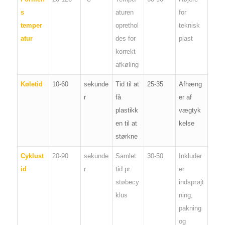
s
aturen
for
temper
oprethol
teknisk
atur
des for
plast
korrekt
afkøling
Køletid
10-60
sekunde
Tid til at
25-35
Afhæng
r
få
er af
plastikk
vægtyk
en til at
kelse
størkne
Cyklust
20-90
sekunde
Samlet
30-50
Inkluder
id
r
tid pr.
er
støbecy
indsprøjt
klus
ning,
pakning
og